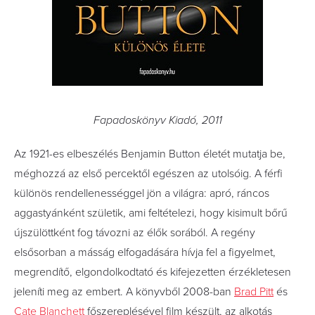
Fapadoskönyv Kiadó, 2011
Az 1921-es elbeszélés Benjamin Button életét mutatja be,
méghozzá az első percektől egészen az utolsóig. A férfi
különös rendellenességgel jön a világra: apró, ráncos
aggastyánként születik, ami feltételezi, hogy kisimult bőrű
újszülöttként fog távozni az élők sorából. A regény
elsősorban a másság elfogadására hívja fel a figyelmet,
megrendítő, elgondolkodtató és kifejezetten érzékletesen
jeleníti meg az embert. A könyvből 2008-ban
Brad Pitt
és
Cate Blanchett
főszereplésével film készült, az alkotás