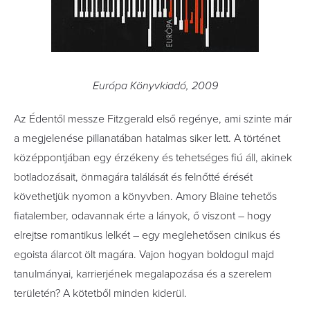
Európa Könyvkiadó, 2009
Az Édentől messze Fitzgerald első regénye, ami szinte már
a megjelenése pillanatában hatalmas siker lett. A történet
középpontjában egy érzékeny és tehetséges fiú áll, akinek
botladozásait, önmagára találását és felnőtté érését
követhetjük nyomon a könyvben. Amory Blaine tehetős
fiatalember, odavannak érte a lányok, ő viszont – hogy
elrejtse romantikus lelkét – egy meglehetősen cinikus és
egoista álarcot ölt magára. Vajon hogyan boldogul majd
tanulmányai, karrierjének megalapozása és a szerelem
területén? A kötetből minden kiderül.