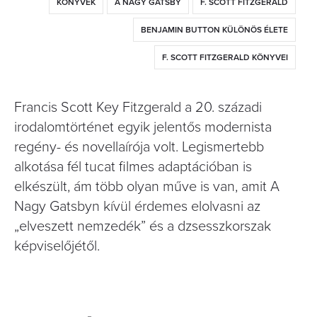
KÖNYVEK
A NAGY GATSBY
F. SCOTT FITZGERALD
BENJAMIN BUTTON KÜLÖNÖS ÉLETE
F. SCOTT FITZGERALD KÖNYVEI
Francis Scott Key Fitzgerald a 20. századi
irodalomtörténet egyik jelentős modernista
regény- és novellaírója volt. Legismertebb
alkotása fél tucat filmes adaptációban is
elkészült, ám több olyan műve is van, amit A
Nagy Gatsbyn kívül érdemes elolvasni az
„elveszett nemzedék” és a dzsesszkorszak
képviselőjétől.