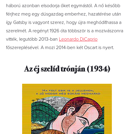
háború azonban elsodorja őket egymástól. A nő később
férjhez meg egy dúsgazdag emberhez, hazatérése után
így Gatsby is vagyont szerez, hogy újra meghódíthassa a
szerelmét. A regényt 1926 óta többször is a mozivászonra
vitték, legutóbb 2013-ban
Leonardo DiCaprio
főszereplésével. A mozi 2014-ben két Oscart is nyert.
Az éj szelíd trónján (1934)