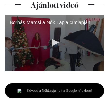
Ajánlott videó
Borbás Marcsi a Nők Lapja címlapján
0
seconds
of
2
minutes,
Kövesd a
NőkLapja.hu
-t a Google hírekben!
33
seconds