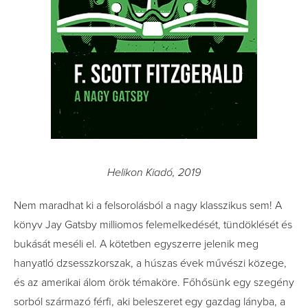
Helikon Kiadó, 2019
Nem maradhat ki a felsorolásból a nagy klasszikus sem! A
könyv Jay Gatsby milliomos felemelkedését, tündöklését és
bukását meséli el. A kötetben egyszerre jelenik meg
hanyatló dzsesszkorszak, a húszas évek művészi közege,
és az amerikai álom örök témaköre. Főhősünk egy szegény
sorból származó férfi, aki beleszeret egy gazdag lányba, a