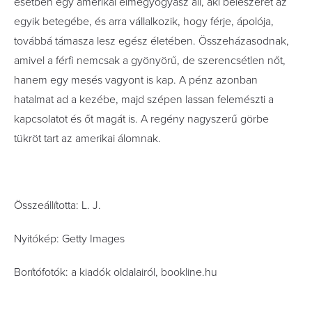
esetben egy amerikai elmegyógyász áll, aki beleszeret az
egyik betegébe, és arra vállalkozik, hogy férje, ápolója,
továbbá támasza lesz egész életében. Összeházasodnak,
amivel a férfi nemcsak a gyönyörű, de szerencsétlen nőt,
hanem egy mesés vagyont is kap. A pénz azonban
hatalmat ad a kezébe, majd szépen lassan felemészti a
kapcsolatot és őt magát is. A regény nagyszerű görbe
tükröt tart az amerikai álomnak.
Összeállította: L. J.
Nyitókép: Getty Images
Borítófotók: a kiadók oldalairól, bookline.hu