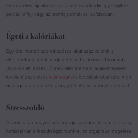
természetes fájdalomcsillapítóként is működik, így segíthet
például a fej- vagy az izomfájdalmak csillapításában.
Égeti a kalóriákat
Egy óra intenzív szeretkezéssel akár száz kalóriát is
elégethetünk, tehát meglehetősen hatásosnak bizonyul a
„takaró alatti edzés”. Ennek ellenére nem javasolt teljesen
leváltani a szokásos
testmozgást
a lepedőakrobatikára, mert
önmagában nem biztos, hogy látható eredményt hoz majd.
Stresszoldó
A szex során nagyon sok energia szabadul fel, ami jótékony
hatással van a feszültségszintünkre, az orgazmus megélése