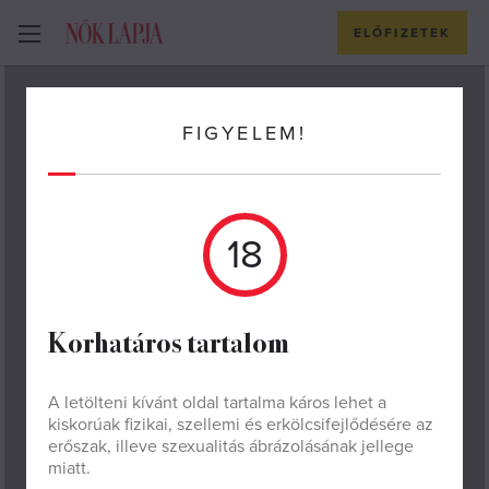
ELŐFIZETEK
TEST ÉS LÉLEK
FIGYELEM!
Hogyan tesz
egészségesebbé és
18
boldogabbá az intim
együttlét? (18+)
Korhatáros tartalom
A letölteni kívánt oldal tartalma káros lehet a
NŐK LAPJA
kiskorúak fizikai, szellemi és erkölcsifejlődésére az
2018. JÚLIUS 13.
erőszak, illeve szexualitás ábrázolásának jellege
miatt.