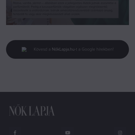
0
seconds
of
1
minute,
Kövesd a
NőkLapja.hu
-t a Google hírekben!
42
seconds