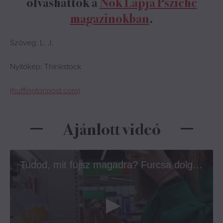
olvashattok a
Nők Lapja Psziché
magazinokban
.
Szöveg: L. J.
Nyitókép: Thinkstock
(huffingtonpost.com)
Ajánlott videó
Tudod, mit fújsz magadra? Furcsa dolgok lehetnek a kedvenc parfümjeidben