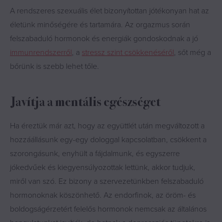
A rendszeres szexuális élet bizonyítottan jótékonyan hat az
életünk minőségére és tartamára. Az orgazmus során
felszabaduló hormonok és energiák gondoskodnak a jó
immunrendszerről
, a
stressz szint csökkenéséről
, sőt még a
bőrünk is szebb lehet tőle.
Javítja a mentális egészséget
Ha éreztük már azt, hogy az együttlét után megváltozott a
hozzáállásunk egy-egy dologgal kapcsolatban, csökkent a
szorongásunk, enyhült a fájdalmunk, és egyszerre
jókedvűek és kiegyensúlyozottak lettünk, akkor tudjuk,
miről van szó. Ez bizony a szervezetünkben felszabaduló
hormonoknak köszönhető. Az endorfinok, az öröm- és
boldogságérzetért felelős hormonok nemcsak az általános