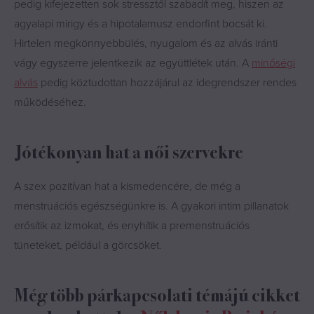
pedig kifejezetten sok stressztől szabadít meg, hiszen az
agyalapi mirigy és a hipotalamusz endorfint bocsát ki.
Hirtelen megkönnyebbülés, nyugalom és az alvás iránti
vágy egyszerre jelentkezik az együttlétek után. A
minőségi
alvás
pedig köztudottan hozzájárul az idegrendszer rendes
működéséhez.
Jótékonyan hat a női szervekre
A szex pozitívan hat a kismedencére, de még a
menstruációs egészségünkre is. A gyakori intim pillanatok
erősítik az izmokat, és enyhítik a premenstruációs
tüneteket, például a görcsöket.
Még több párkapcsolati témájú cikket