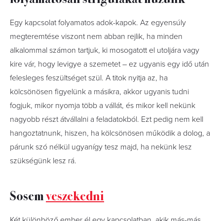
Egy kapcsolat folyamatos adok-kapok. Az egyensúly
megteremtése viszont nem abban rejlik, ha minden
alkalommal számon tartjuk, ki mosogatott el utoljára vagy
kire vár, hogy levigye a szemetet – ez ugyanis egy idő után
felesleges feszültséget szül. A titok nyitja az, ha
kölcsönösen figyelünk a másikra, akkor ugyanis tudni
fogjuk, mikor nyomja több a vállát, és mikor kell nekünk
nagyobb részt átvállalni a feladatokból. Ezt pedig nem kell
hangoztatnunk, hiszen, ha kölcsönösen működik a dolog, a
párunk szó nélkül ugyanígy tesz majd, ha nekünk lesz
szükségünk lesz rá.
Sosem
veszekedni
Két különböző ember él egy kapcsolatban, akik más-más