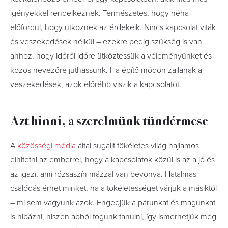
igényekkel rendelkeznek. Természetes, hogy néha
előfordul, hogy ütköznek az érdekeik. Nincs kapcsolat viták
és veszekedések nélkül – ezekre pedig szükség is van
ahhoz, hogy időről időre ütköztessük a véleményünket és
közös nevezőre juthassunk. Ha építő módon zajlanak a
veszekedések, azok előrébb viszik a kapcsolatot.
Azt hinni, a szerelmünk tündérmese
A
közösségi média
által sugallt tökéletes világ hajlamos
elhitetni az emberrel, hogy a kapcsolatok közül is az a jó és
az igazi, ami rózsaszín mázzal van bevonva. Hatalmas
csalódás érhet minket, ha a tökéletességet várjuk a másiktól
– mi sem vagyunk azok. Engedjük a párunkat és magunkat
is hibázni, hiszen abból fogunk tanulni, így ismerhetjük meg