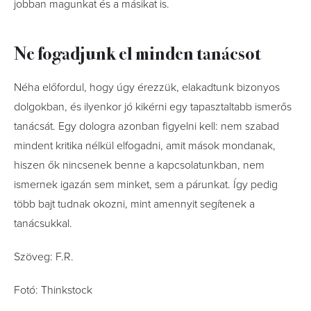
jobban magunkat és a másikat is.
Ne fogadjunk el minden tanácsot
Néha előfordul, hogy úgy érezzük, elakadtunk bizonyos
dolgokban, és ilyenkor jó kikérni egy tapasztaltabb ismerős
tanácsát. Egy dologra azonban figyelni kell: nem szabad
mindent kritika nélkül elfogadni, amit mások mondanak,
hiszen ők nincsenek benne a kapcsolatunkban, nem
ismernek igazán sem minket, sem a párunkat. Így pedig
több bajt tudnak okozni, mint amennyit segítenek a
tanácsukkal.
Szöveg: F.R.
Fotó: Thinkstock