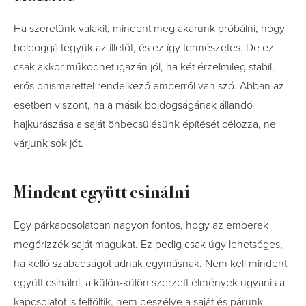
Ha szeretünk valakit, mindent meg akarunk próbálni, hogy
boldoggá tegyük az illetőt, és ez így természetes. De ez
csak akkor működhet igazán jól, ha két érzelmileg stabil,
erős önismerettel rendelkező emberről van szó. Abban az
esetben viszont, ha a másik boldogságának állandó
hajkurászása a saját önbecsülésünk építését célozza, ne
várjunk sok jót.
Mindent együtt csinálni
Egy párkapcsolatban nagyon fontos, hogy az emberek
megőrizzék saját magukat. Ez pedig csak úgy lehetséges,
ha kellő szabadságot adnak egymásnak. Nem kell mindent
együtt csinálni, a külön-külön szerzett élmények ugyanis a
kapcsolatot is feltöltik, nem beszélve a saját és párunk