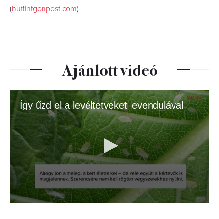
(
huffintgonpost.com
)
Ajánlott videó
Így űzd el a levéltetveket levendulával
0
seconds