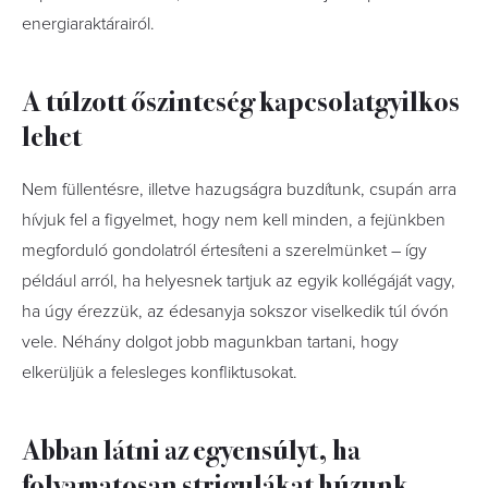
energiaraktárairól.
A túlzott őszinteség kapcsolatgyilkos
lehet
Nem füllentésre, illetve hazugságra buzdítunk, csupán arra
hívjuk fel a figyelmet, hogy nem kell minden, a fejünkben
megforduló gondolatról értesíteni a szerelmünket – így
például arról, ha helyesnek tartjuk az egyik kollégáját vagy,
ha úgy érezzük, az édesanyja sokszor viselkedik túl óvón
vele. Néhány dolgot jobb magunkban tartani, hogy
elkerüljük a felesleges konfliktusokat.
Abban látni az egyensúlyt, ha
folyamatosan strigulákat húzunk