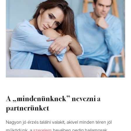
A „mindenünknek” nevezni a
partnerünket
Nagyon jó érzés találni valakit, akivel minden téren jól
működünk, a
szerelem
hevében pedig hajlamosak