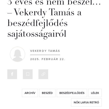
3 éves és nem beszél…
– Vekerdy Tamás a
beszédfejlődés
sajátosságairól
VEKERDY TAMÁS
2025. FEBRUÁR 22.
ARCHÍV
BESZÉD
BESZÉDFEJLŐDÉS
LÉLEK
NŐK LAPJA RETRÓ