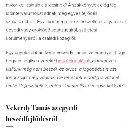
mikor kell csinálnia a kicsinek? A szakkönyvek elég tág
időintervallumokat adnak meg egyes fejlődési
szakaszokhoz. És akkor még nem is beszéltünk a gyerekek
egyedi vagy öröklődő adottságairól, születési
körülményeiről, a családi közegről.
Egy anyuka abban kérte Vekerdy Tamás véleményét, hogy
hogyan segítse gyereke
beszédindulását
:
„Hároméves
kisfiúnk még nem beszél, az orvos, a logopédus is azt
tanácsolja: még várjunk. De tehetünk-e addig is valamit,
amivel fejleszthetjük, netán siettethetjük a megszólalását?”
Vekerdy Tamás az egyedi
beszédfejlődésről