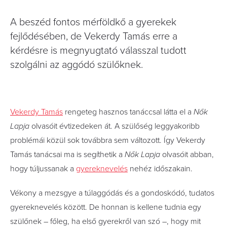
A beszéd fontos mérföldkő a gyerekek
fejlődésében, de Vekerdy Tamás erre a
kérdésre is megnyugtató válasszal tudott
szolgálni az aggódó szülőknek.
Vekerdy Tamás
rengeteg hasznos tanáccsal látta el a
Nők
Lapja
olvasóit évtizedeken át. A szülőség leggyakoribb
problémái közül sok továbbra sem változott. Így Vekerdy
Tamás tanácsai ma is segíthetik a
Nők Lapja
olvasóit abban,
hogy túljussanak a
gyereknevelés
nehéz időszakain.
Vékony a mezsgye a túlaggódás és a gondoskódó, tudatos
gyereknevelés között. De honnan is kellene tudnia egy
szülőnek – főleg, ha első gyerekről van szó –, hogy mit