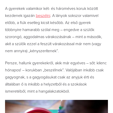
A gyerekek valamikor két- és hároméves koruk között
kezdenek igazán
beszélni
. A lányok sokszor valamivel
előbb, a fiúk esetleg kicsit később. Az első gyerek
többnyire hamarabb szólal meg – engedve a szülők
szorongó, aggodalmas várakozásának – mint a második,
akit a szülők ezzel a feszült várakozással már nem (vagy
nem annyira) „kényszerítenek”.
Persze, hallunk gyerekekről, akik már egyéves – sőt: kilenc
hónapos! – korukban „beszélnek”. Valójában inkább csak
gagyognak, s a gagyogásukat csak az anyjuk érti és
általában ő is inkább a helyzetből és a szokások
ismeretéből, mint a hangalakzatokból.