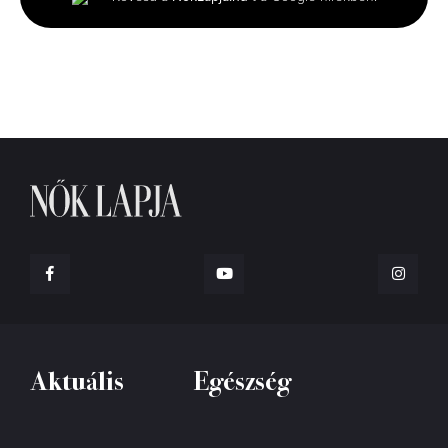
6
seconds
Aktuális
Egészség