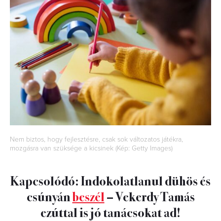
Nem biztos, hogy fejlesztésre, csak sok változatos játékra,
mozgásra van szüksége a kicsinek (Kép: Getty Images)
Kapcsolódó: Indokolatlanul dühös és
csúnyán
beszél
– Vekerdy Tamás
ezúttal is jó tanácsokat ad!