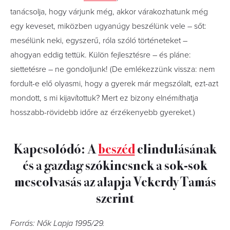
tanácsolja, hogy várjunk még, akkor várakozhatunk még
egy keveset, miközben ugyanúgy beszélünk vele – sőt:
mesélünk neki, egyszerű, róla szóló történeteket –
ahogyan eddig tettük. Külön fejlesztésre – és pláne:
siettetésre – ne gondoljunk! (De emlékezzünk vissza: nem
fordult-e elő olyasmi, hogy a gyerek már megszólalt, ezt-azt
mondott, s mi kijavítottuk? Mert ez bizony elnémíthatja
hosszabb-rövidebb időre az érzékenyebb gyereket.)
Kapcsolódó: A
beszéd
elindulásának
és a gazdag szókincsnek a sok-sok
meseolvasás az alapja Vekerdy Tamás
szerint
Forrás: Nők Lapja 1995/29.