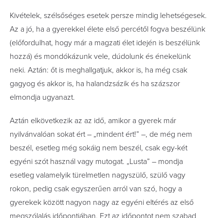
Kivételek, szélsőséges esetek persze mindig lehetségesek.
Az a jó, ha a gyerekkel élete első percétől fogva beszélünk
(előfordulhat, hogy már a magzati élet idején is beszélünk
hozzá) és mondókázunk vele, dúdolunk és énekelünk
neki. Aztán: őt is meghallgatjuk, akkor is, ha még csak
gagyog és akkor is, ha halandzsázik és ha százszor
elmondja ugyanazt.
Aztán elkövetkezik az az idő, amikor a gyerek már
nyilvánvalóan sokat ért – „mindent ért!” –, de még nem
beszél, esetleg még sokáig nem beszél, csak egy-két
egyéni szót használ vagy mutogat. „Lusta” – mondja
esetleg valamelyik türelmetlen nagyszülő, szülő vagy
rokon, pedig csak egyszerűen arról van szó, hogy a
gyerekek között nagyon nagy az egyéni eltérés az első
megszólalás időpontjában. Ezt az időpontot nem szabad