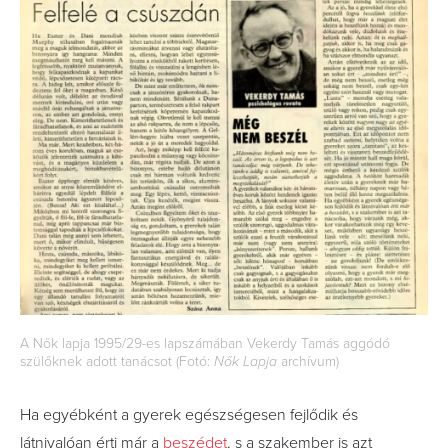
A Nők lapja 1995/29-es lapszámában Vekerdy Tamás aggódó
szülőknek adott tanácsot (Fotó:
Nők Lapja
archívum)
Ha egyébként a gyerek egészségesen fejlődik és
látnivalóan érti már a
beszédet
, s a szakember is azt