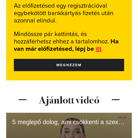
Az előfizetésed egy regisztrációval
egybekötött bankkártyás fizetés után
azonnal elindul.
Mindössze pár kattintás, és
hozzáférhetsz ehhez a tartalomhoz.
Ha
van már előfizetésed, lépj be
itt
.
MEGNÉZEM
Ajánlott videó
5 meglepő dolog, ami csökkenti a szexuális vonzerőt