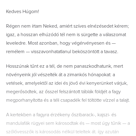
Kedves Húgom!
Régen nem írtam Neked, amiért szíves elnézésedet kérem;
igaz, a hosszan elhúzódó tél nem is sürgette a válaszomat
leveledre. Most azonban, hogy végérvényesen és —
remélem — visszavonhatatlanul beköszöntött a tavasz.
Hosszúnak tűnt ez a tél, de nem panaszkodhatunk, mert
növényeink jól vészelték át a zimankós hónapokat: a
vetések, amelyektől az idei és jövő évi kenyerünket várjuk,
megerősödtek, az ősszel felszántott táblák földjét a fagy
megporhanyította és a téli csapadék fel töltötte vízzel a talajt.
A kertekben a fagyra érzékeny őszibarack-, kajszi- és
mandulafák rügyei sem károsodtak és — most úgy tűnik — a
szőlővesszők is károsodás nélkül teleltek át. így azután