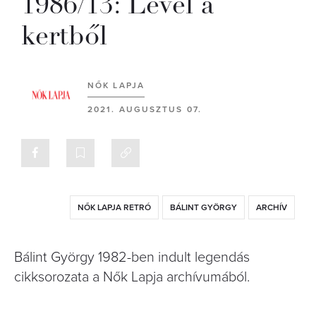
1986/13: Levél a
kertből
NŐK LAPJA
2021. AUGUSZTUS 07.
NŐK LAPJA RETRÓ
BÁLINT GYÖRGY
ARCHÍV
Bálint György 1982-ben indult legendás
cikksorozata a Nők Lapja archívumából.