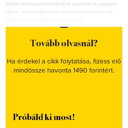
biztató reményekkel tekinthetünk a jövő elé és nagyjából
rajtunk, a mi szorgalmunkon és szakértelmünkön múlik,
hogy milyen termést takarítunk majd be.
Tovább olvasnál?
Ha érdekel a cikk folytatása, fizess elő
mindössze havonta 1490 forintért.
Próbáld ki most!