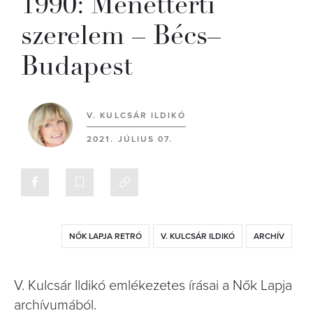
1990: Menettérti
szerelem – Bécs–
Budapest
V. KULCSÁR ILDIKÓ
2021. JÚLIUS 07.
NŐK LAPJA RETRÓ
V. KULCSÁR ILDIKÓ
ARCHÍV
V. Kulcsár Ildikó emlékezetes írásai a Nők Lapja
archívumából.