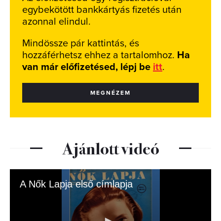
egybekötött bankkártyás fizetés után
azonnal elindul.
Mindössze pár kattintás, és
hozzáférhetsz ehhez a tartalomhoz.
Ha
van már előfizetésed, lépj be
itt
.
MEGNÉZEM
Ajánlott videó
A Nők Lapja első címlapja