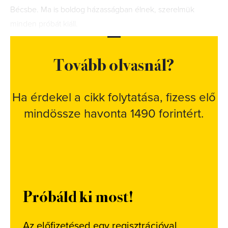
Bécsbe. Ma is boldog házasságban élnek, szerelmük
minden próbát kiáll.
Tovább olvasnál?
Ha érdekel a cikk folytatása, fizess elő
mindössze havonta 1490 forintért.
Próbáld ki most!
Az előfizetésed egy regisztrációval