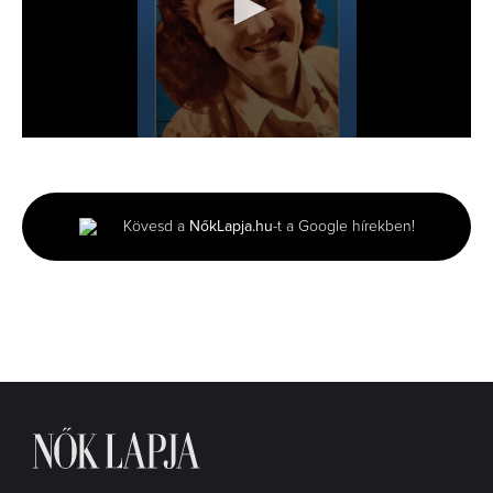
0
seconds
of
5
seconds
Kövesd a
NőkLapja.hu
-t a Google hírekben!