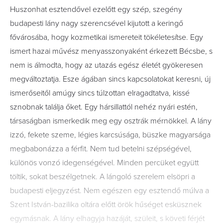
Huszonhat esztendővel ezelőtt egy szép, szegény
budapesti lány nagy szerencsével kijutott a keringő
fővárosába, hogy kozmetikai ismereteit tökéletesítse. Egy
ismert hazai művész menyasszonyaként érkezett Bécsbe, s
nem is álmodta, hogy az utazás egész életét gyökeresen
megváltoztatja. Esze ágában sincs kapcsolatokat keresni, új
ismerőseitől amúgy sincs túlzottan elragadtatva, kissé
sznobnak találja őket. Egy hársillattól nehéz nyári estén,
társaságban ismerkedik meg egy osztrák mérnökkel. A lány
izzó, fekete szeme, légies karcsúsága, büszke magyarsága
megbabonázza a férfit. Nem tud betelni szépségével,
különös vonzó idegenségével. Minden percüket együtt
töltik, sokat beszélgetnek. A lángoló szerelem elsöpri a
budapesti eljegyzést. Nem egészen egy esztendő múlva a
Szent István-bazilika oltára előtt örök hűséget esküsznek
egymásnak. A lány elhagyja hazáját, szüleit, s követi férjét