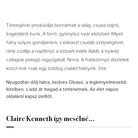
Tömegével produkálja borzalmait a világ, csupa bajról,
tragédiáról írunk. A forró, gyönyörű nyár eközben fittyet
hány súlyos gondjainkra, s eláraszt csudás szépségével,
ránk zúdítja a napfényt, a vízparti esték illatát, a nyáréji
csillagok pislogó ragyogását. Nnna. A habkönnyű díszletek
közül már csak egy boldog család hiányzik. Íme.
Nyugodtan dőlj hátra, kedves Olvasó, a legkényelmesebb
fotelben, s add át magad a történetnek. Az élet napos
oldaláról kapsz ízelítőt.
Claire Kenneth így mesélné…