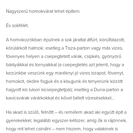
Nagyszerű homokvárat lehet építeni.
És sokfélét.
A homokozókban épülnek a sok járattal átfúrt, körülfalazott,
körülárkolt halmok; esetleg a Tisza-parton vagy más vizes,
fövenyes helyen a csepegtetett várak, csipkés, gyönyörű
bástyáikkal és tornyaikkal (a csepegtetés azt jelenti, hogy a
kezünkbe veszünk egy maréknyi jó vizes iszapot, fövenyt,
homokot, ökölre fogjuk és a kisujjunk és tenyerünk között
hagyott kis lukon kicsepegtetjük); esetleg a Duna-parton a
kavicsvárak várárkokkal és kővel bélelt vízesésekkel…
Ha akad is szülő, felnőtt – és remélem akad aki együtt épít a
gyerekekkel, legalább egyszer-kétszer, amíg ők is rájönnek,
hogy mit lehet csinálni – nem hiszem, hogy valakinek is