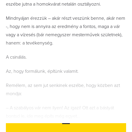
eszébe jutna a homokvárat netalán osztályozni.
Mindnyájan érezzük – akár részt veszünk benne, akár nem
-, hogy nem is annyira az eredmény a fontos, maga a vár
vagy a vízesés (bár nemegyszer mesterművek születnek),
hanem: a tevékenység.
A csinálás.
Az, hogy formálunk, építünk valamit.
Remélem, az sem jut senkinek eszébe, hogy közben azt
mondja:
– A szabályos vár nem ilyen! Az igazi! Ott azt a bástyát
bontsd le, ide meg építs még egyet…