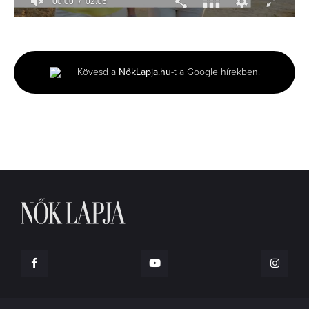
00:01
02:06
0
seconds
of
2
minutes,
Kövesd a
NőkLapja.hu
-t a Google hírekben!
6
seconds