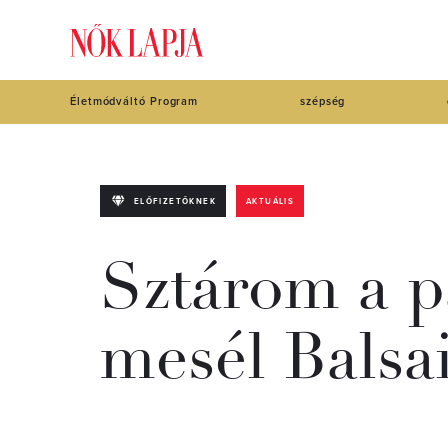
Életmódváltó Program
szépség
ELŐFIZETŐKNEK
AKTUÁLIS
Sztárom a p
mesél Balsa