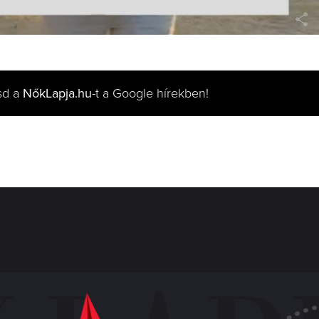
sd a
NőkLapja.hu
-t a Google hírekben!