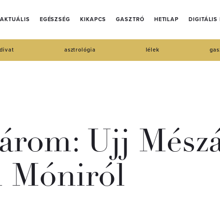
AKTUÁLIS
EGÉSZSÉG
KIKAPCS
GASZTRÓ
HETILAP
DIGITÁLIS
divat
asztrológia
lélek
gas
árom: Ujj Mészá
i Móniról