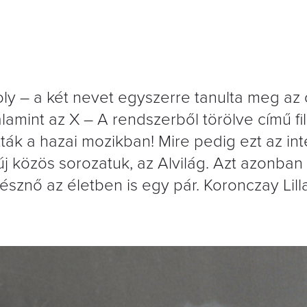
oly – a két nevet egyszerre tanulta meg az 
alamint az X – A rendszerből törölve című f
ták a hazai mozikban! Mire pedig ezt az int
 új közös sorozatuk, az Alvilág. Azt azonba
észnő az életben is egy pár. Koronczay Lill