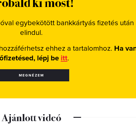
óbáld ki most!
ióval egybekötött bankkártyás fizetés után
elindul.
 hozzáférhetsz ehhez a tartalomhoz.
Ha va
lőfizetésed, lépj be
itt
.
MEGNÉZEM
Ajánlott videó