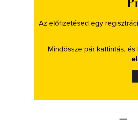
Pr
Az előfizetésed egy regisztrác
Mindössze pár kattintás, és
e