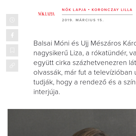
NŐK LAPJA
KORONCZAY LILLA
2019. MÁRCIUS 15.
Balsai Móni és Ujj Mészáros Kár
nagysikerű Liza, a rókatündér, v
együtt cirka százhetvenezren lát
olvassák, már fut a televízióban
tudják, hogy a rendező és a szín
interjúja.