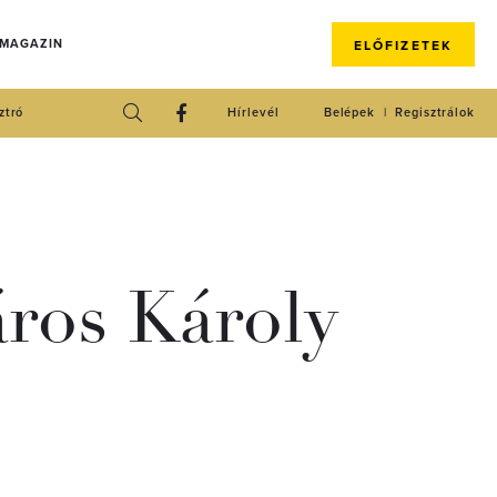
 MAGAZIN
ELŐFIZETEK
ztró
Hírlevél
Belépek
Regisztrálok
ros Károly