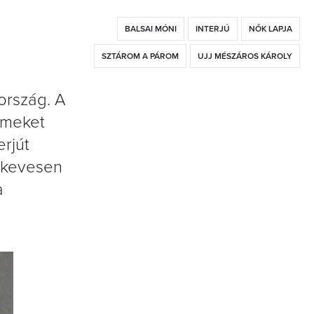
BALSAI MÓNI
INTERJÚ
NŐK LAPJA
SZTÁROM A PÁROM
UJJ MÉSZÁROS KÁROLY
ország. A
ilmeket
erjút
n kevesen
a