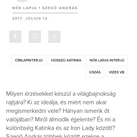
NŐK LAPJA
SZEGŐ ANDRÁS
2017. JÚLIUS 12.
CÍMLAPINTERJÚ
HOSSZÚ KATINKA
NŐK LAPJA INTERJÚ
ÚSZÁS
VIZES VB
Milyen érzésekkel készül a világbajnokság
rajtjára? Ki az ideálja, és miért nem akar
megismerkedni vele? Hányan ismerik őt
valójában? Miről álmodik éjjelente? És mi a
különbség Katinka és az Iron Lady között?
Szegő András többek között ezekre a