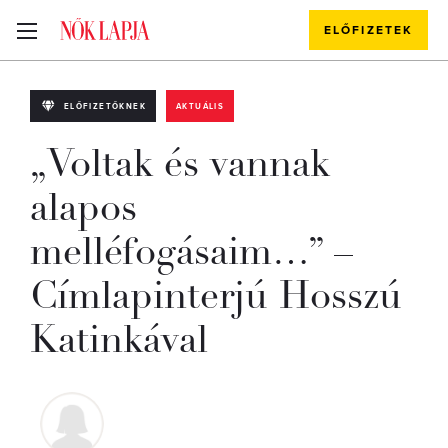
ELŐFIZETEK
ELŐFIZETŐKNEK
AKTUÁLIS
„Voltak és vannak
alapos
melléfogásaim…” –
Címlapinterjú Hosszú
Katinkával