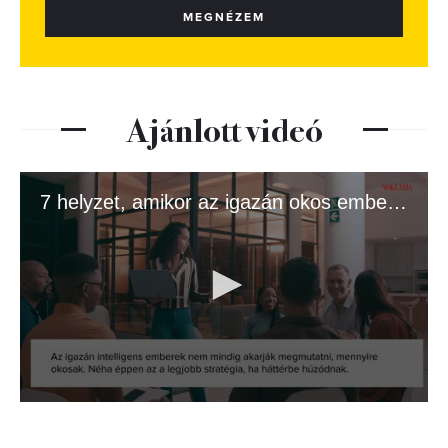
MEGNÉZEM
Ajánlott videó
7 helyzet, amikor az igazán okos emberek butának tettetik magukat
0
seconds
of