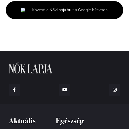
1
minute,
Kövesd a
NőkLapja.hu
-t a Google hírekben!
11
seconds
Aktuális
Egészség