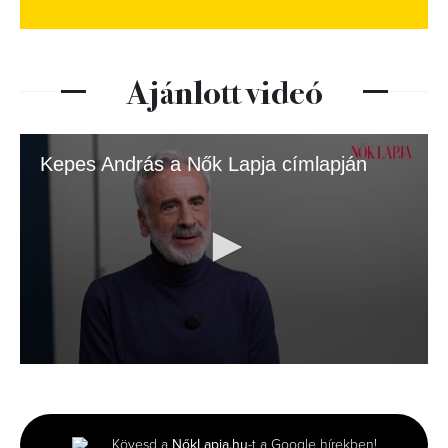
Ajánlott videó
Kepes András a Nők Lapja címlapján
0
seconds
of
4
minutes,
Kövesd a
NőkLapja.hu
-t a Google hírekben!