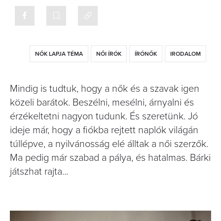
NŐK LAPJA TÉMA
NŐI ÍRÓK
ÍRÓNŐK
IRODALOM
Mindig is tudtuk, hogy a nők és a szavak igen
közeli barátok. Beszélni, mesélni, árnyalni és
érzékeltetni nagyon tudunk. És szeretünk. Jó
ideje már, hogy a fiókba rejtett naplók világán
túllépve, a nyilvánosság elé álltak a női szerzők.
Ma pedig már szabad a pálya, és hatalmas. Bárki
játszhat rajta...