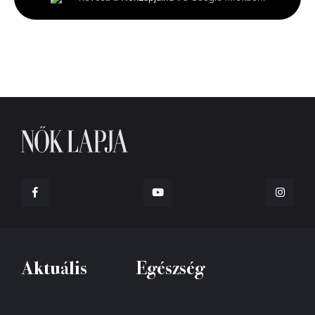
35
seconds
Aktuális
Egészség