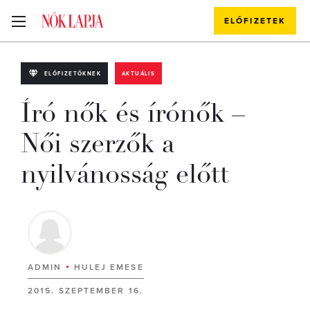
ELŐFIZETEK
ELŐFIZETŐKNEK
AKTUÁLIS
Író nők és írónők –
Női szerzők a
nyilvánosság előtt
ADMIN
HULEJ EMESE
2015. SZEPTEMBER 16.