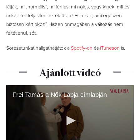
látják, mi „normális”, mi férfias, mi nőies, vagy kinek, mit és
mikor kell teljesíteni az életben? És mi az, ami egészen
biztosan kárt okoz? Hiszen önmagában a változás nem
feltétlenül, sőt.
Sorozatunkat hallgathatjátok a
Spotify-on
és
iTuneson
is.
Ajánlott videó
Frei Tamás a Nők Lapja címlapján