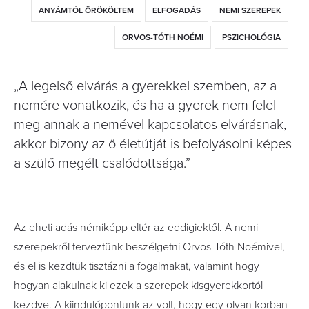
ANYÁMTÓL ÖRÖKÖLTEM
ELFOGADÁS
NEMI SZEREPEK
ORVOS-TÓTH NOÉMI
PSZICHOLÓGIA
„A legelső elvárás a gyerekkel szemben, az a
nemére vonatkozik, és ha a gyerek nem felel
meg annak a nemével kapcsolatos elvárásnak,
akkor bizony az ő életútját is befolyásolni képes
a szülő megélt csalódottsága.”
Az eheti adás némiképp eltér az eddigiektől. A nemi
szerepekről terveztünk beszélgetni Orvos-Tóth Noémivel,
és el is kezdtük tisztázni a fogalmakat, valamint hogy
hogyan alakulnak ki ezek a szerepek kisgyerekkortól
kezdve. A kiindulópontunk az volt, hogy egy olyan korban