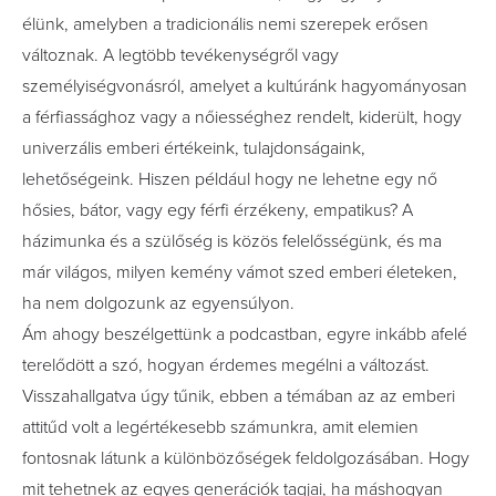
élünk, amelyben a tradicionális nemi szerepek erősen
változnak. A legtöbb tevékenységről vagy
személyiségvonásról, amelyet a kultúránk hagyományosan
a férfiassághoz vagy a nőiességhez rendelt, kiderült, hogy
univerzális emberi értékeink, tulajdonságaink,
lehetőségeink. Hiszen például hogy ne lehetne egy nő
hősies, bátor, vagy egy férfi érzékeny, empatikus? A
házimunka és a szülőség is közös felelősségünk, és ma
már világos, milyen kemény vámot szed emberi életeken,
ha nem dolgozunk az egyensúlyon.
Ám ahogy beszélgettünk a podcastban, egyre inkább afelé
terelődött a szó, hogyan érdemes megélni a változást.
Visszahallgatva úgy tűnik, ebben a témában az az emberi
attitűd volt a legértékesebb számunkra, amit elemien
fontosnak látunk a különbözőségek feldolgozásában. Hogy
mit tehetnek az egyes generációk tagjai, ha máshogyan