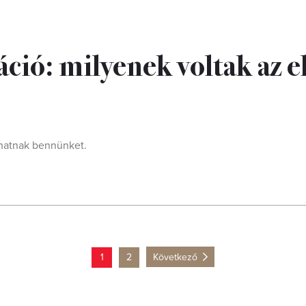
ció: milyenek voltak az e
lhatnak bennünket.
1
2
Következő