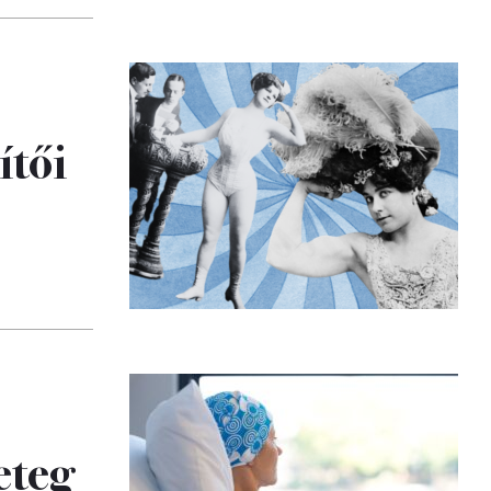
ítői
beteg