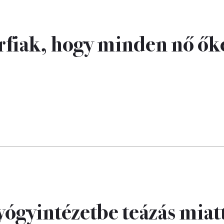
férfiak, hogy minden nő ők
ógyintézetbe teázás miatt