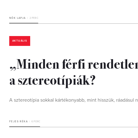
NŐK LAPJA
2 PERC
AKTUÁLIS
„Minden férfi rendetle
a sztereotípiák?
A sztereotípia sokkal kártékonyabb, mint hisszük, ráadásul n
FEJES RÉKA
6 PERC