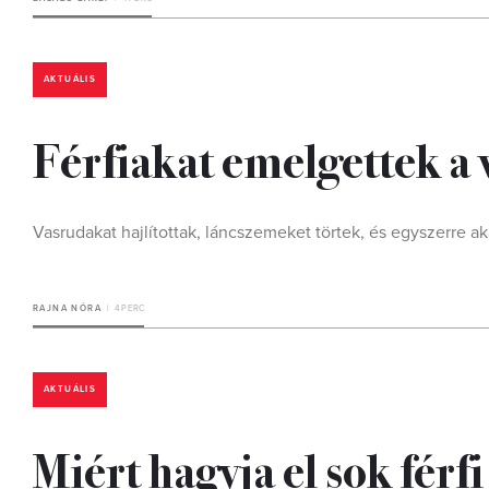
AKTUÁLIS
Férfiakat emelgettek a 
Vasrudakat hajlítottak, láncszemeket törtek, és egyszerre aká
RAJNA NÓRA
4 PERC
AKTUÁLIS
Miért hagyja el sok férfi