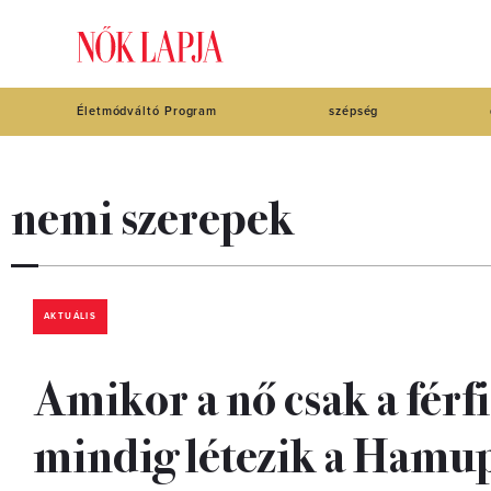
Életmódváltó Program
szépség
nemi szerepek
AKTUÁLIS
Amikor a nő csak a férfi
mindig létezik a Ham