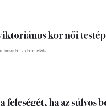
viktoriánus kor női testép
r három férfit is felemeltek.
 a feleségét, ha az súlyos 