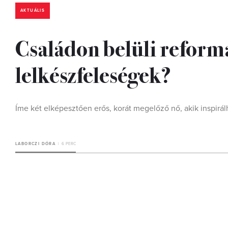
AKTUÁLIS
Családon belüli reformá
lelkészfeleségek?
Íme két elképesztően erős, korát megelőző nő, akik inspirá
LABORCZI DÓRA
6 PERC