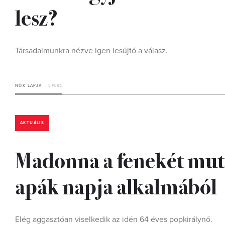
lesz?
Társadalmunkra nézve igen lesújtó a válasz.
NŐK LAPJA
5 PERC
AKTUÁLIS
Madonna a fenekét mut
apák napja alkalmából
Elég aggasztóan viselkedik az idén 64 éves popkirálynő.