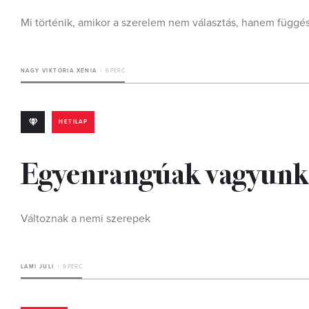
Mi történik, amikor a szerelem nem választás, hanem függé
NAGY VIKTÓRIA XÉNIA
6 PERC
HETILAP
Egyenrangúak vagyunk
Változnak a nemi szerepek
LAMI JULI
9 PERC