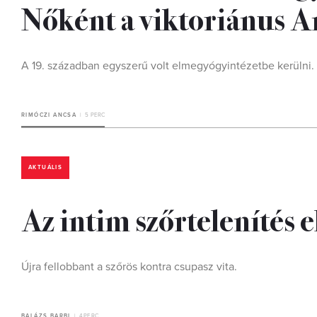
Nőként a viktoriánus A
A 19. században egyszerű volt elmegyógyintézetbe kerülni. 
RIMÓCZI ANCSA
5 PERC
AKTUÁLIS
Az intim szőrtelenítés e
Újra fellobbant a szőrös kontra csupasz vita.
BALÁZS BARBI
4 PERC