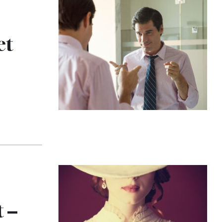
et
 –