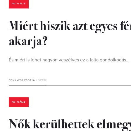
AKTUÁLIS
Miért hiszik azt egyes 
akarja?
És miért is lehet nagyon veszélyes ez a fajta gondolkodás...
FENYVESI ZSÓFIA
5 PERC
AKTUÁLIS
Nők kerülhettek elmegy