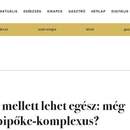
AKTUÁLIS
EGÉSZSÉG
KIKAPCS
GASZTRÓ
HETILAP
DIGITÁLIS
divat
asztrológia
lélek
gas
 mellett lehet egész: még
upipőke-komplexus?