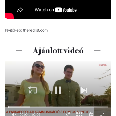
Nyitókép: theredlist.com
Ajánlott videó
00:01
02:06