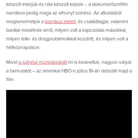
készült interjúk és róla készült képek -, a dokumentumfilm
narrátora pedig maga az elhunyt színész. Az alkotásból
megismerhetjük a
komikus életét
, és családtagjai, valamint
barátai mesélnek arról, milyen volt a kapcsolata másokkal,
milyen lelki- és drogproblémákkal küzdött, és milyen volt a
hétköznapokon.
Mivel
a színész munkásságát
mi is kedveltük, nagyon várjuk
a bemutatót – az amerikai HBO-n július 16-án debütál majd a
film.