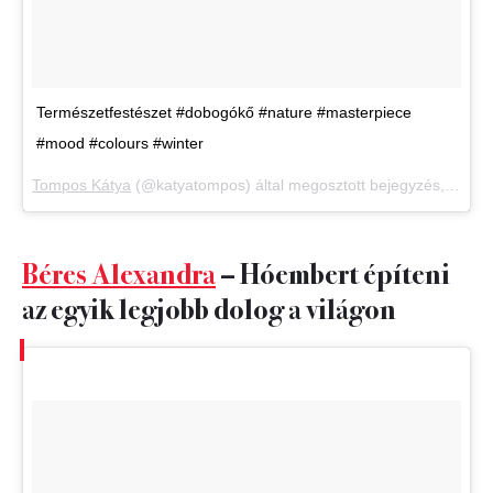
Természetfestészet #dobogókő #nature #masterpiece
#mood #colours #winter
Tompos Kátya
(@katyatompos) által megosztott bejegyzés,
Jan 14
Béres Alexandra
– Hóembert építeni
az egyik legjobb dolog a világon