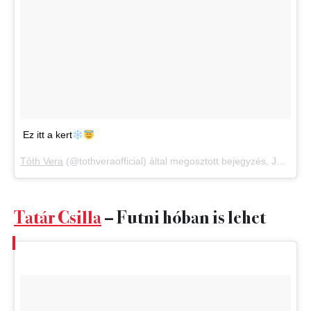
Ez itt a kert
Tóth Vera
(@tothveraofficial) által megosztott bejegyzés,
Jan 14., 2018, időpont: 3:50 (PST időzóna szerint)
Tatár Csilla
– Futni hóban is lehet