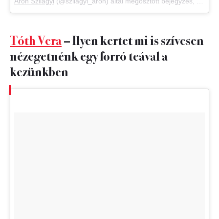
Aron Szilagyi
(@szilagyi_aron) által megosztott bejegyzés,
Jan 5.,
Tóth Vera
– Ilyen kertet mi is szívesen
nézegetnénk egy forró teával a
kezünkben