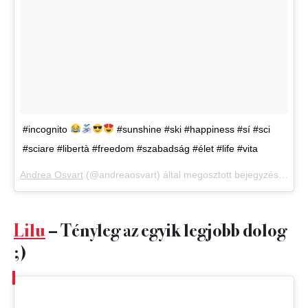
#incognito
#sunshine #ski #happiness #sí #sci
#sciare #libertà #freedom #szabadság #élet #life #vita
Andrea Osvart
(@andreaosvart) által megosztott bejegyzés,
Jan 1
Lilu
– Tényleg az egyik legjobb dolog
;)