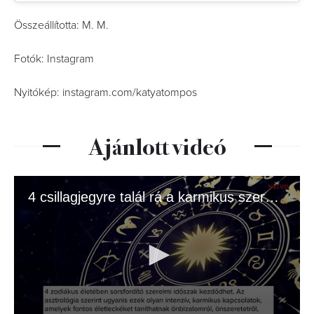
Összeállította: M. M.
Fotók: Instagram
Nyitókép: instagram.com/katyatompos
Ajánlott videó
4 csillagjegyre talál rá a karmikus szerelem júliusban