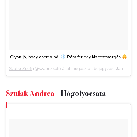
Olyan jó, hogy esett a hó!
Rám fér egy kis testmozgás
Szabo Zsofi
(@szabozsofi) által megosztott bejegyzés,
Jan 14., 2018, időpont: 7:51 (PST időzóna szerint)
Szulák Andrea
– Hógolyócsata