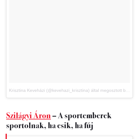
Krisztina Keveházi (@kevehazi_krisztina) által megosztott bejegyzés
Szilágyi Áron
– A sportemberek
sportolnak, ha esik, ha fúj