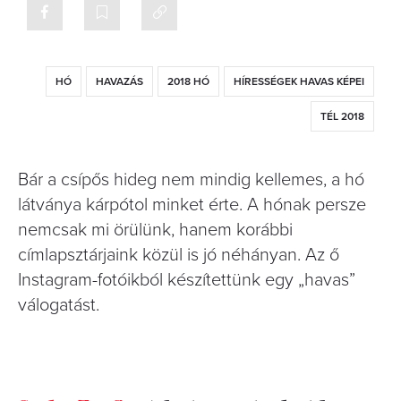
HÓ
HAVAZÁS
2018 HÓ
HÍRESSÉGEK HAVAS KÉPEI
TÉL 2018
Bár a csípős hideg nem mindig kellemes, a hó
látványa kárpótol minket érte. A hónak persze
nemcsak mi örülünk, hanem korábbi
címlapsztárjaink közül is jó néhányan. Az ő
Instagram-fotóikból készítettünk egy „havas”
válogatást.