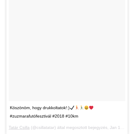
Köszönöm, hogy drukkoltatok!:)
#zuzmarafutófesztivál #2018 #10km
Tatár Csilla
(@csillatatar) által megosztott bejegyzés,
Jan 14., 2018, időpont: 6:36 (PST időzóna szerint)