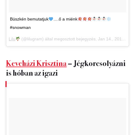
Büszkén bemutatjuk
….ő a miénk
#snowman
Lilu
(@lilugram) által megosztott bejegyzés,
Jan 14., 2018, időpont: 8:08 (PST időzóna szerint)
Keveházi Krisztina
– Jégkorcsolyázni
is hóban az igazi