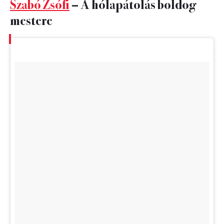
Szabó Zsófi
– A hólapátolás boldog
mestere