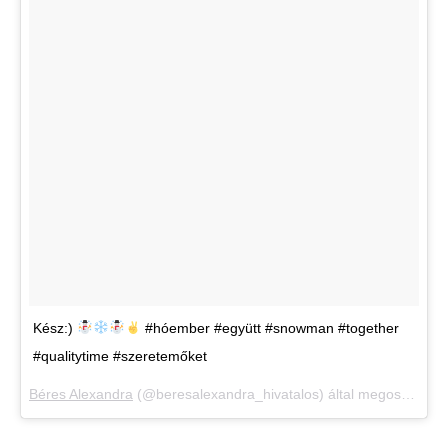
Kész:)
#hóember #együtt #snowman #together
#qualitytime #szeretemőket
Béres Alexandra
(@beresalexandra_hivatalos) által megosztott bejegyzés,