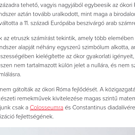
. századra tehető, vagyis nagyjából egybeesik az ókor
dszer aztán tovább uralkodott, mint maga a birodal
áltotta a 11. századi Európába beszivárgó arab számr
k az etruszk számírást tekintik, amely több elemében
 rendszer alapját néhány egyszerű szimbólum alkotta, 
szességében kielégítette az ókor gyakorlati igényeit,
zen nem tartalmazott külön jelet a nullára, és nem sz
mlálásra.
nem gátolták az ókori Róma fejlődését. A közigazgatá
tészeti remekművek kivitelezése magas szintű matem
ljunk csak a
Colosseumra
és Constantinus diadalívér
lizáció fejlettségének.