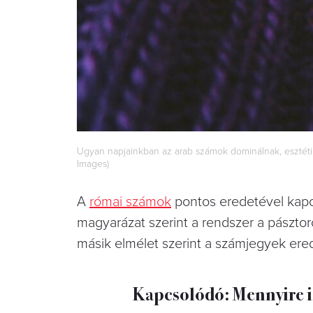
Ugyan napjainkban az arab számok dominálnak, esztétika
Images)
A
római számok
pontos eredetével kapcs
magyarázat szerint a rendszer a pásztoro
másik elmélet szerint a számjegyek ere
Kapcsolódó: Mennyire 