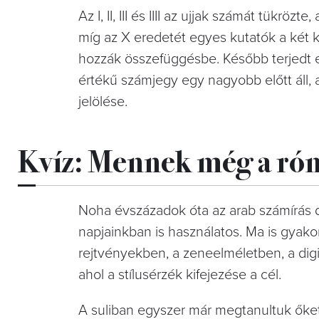
Az I, II, III és IIII az ujjak számát tükrözt
míg az X eredetét egyes kutatók a két 
hozzák összefüggésbe. Később terjedt el
értékű számjegy egy nagyobb előtt áll, akk
jelölése.
Kvíz: Mennek még a ró
Noha évszázadok óta az arab számírás 
napjainkban is használatos. Ma is gyako
rejtvényekben, a zeneelméletben, a dig
ahol a stílusérzék kifejezése a cél.
A suliban egyszer már megtanultuk őket