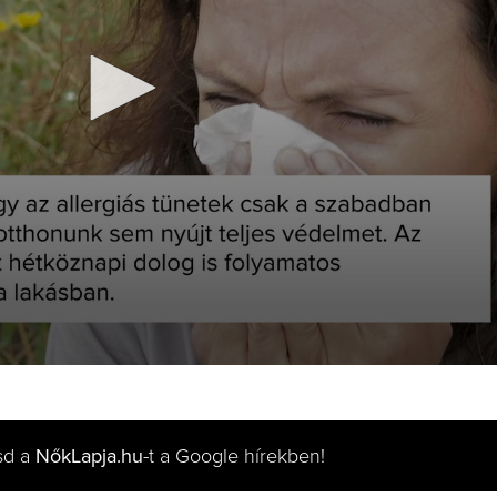
sd a
NőkLapja.hu
-t a Google hírekben!