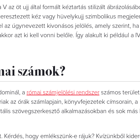
e, a V az öt ujj által formált kéztartás stilizált ábrázolásá
keresztezett kéz vagy hüvelykujj szimbolikus megjele
 az úgynevezett kivonásos jelölés, amely szerint, ha
or azt ki kell vonni belőle. Így alakult ki például a IV
mai számok?
dominál, a
római számjelölési rendszer
számos terüle
riak az órák számlapjain, könyvfejezetek címsorain, a
itális szövegszerkesztő alkalmazásokban és sok más 
. Kérdés, hogy emlékszünk-e rájuk? Kvízünkből kiderü