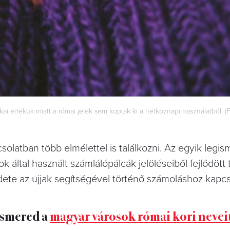
i értékük miatt a római jelek sem koptak ki a hétköznapi használatból. (F
olatban több elmélettel is találkozni. Az egyik legi
k által használt számlálópálcák jelöléseiből fejlődött
dete az ujjak segítségével történő számoláshoz kapcs
ismered a
magyar városok római kori nevei