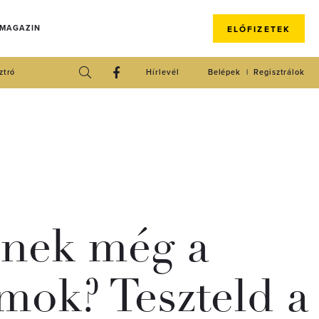
 MAGAZIN
ELŐFIZETEK
ztró
Hírlevél
Belépek
Regisztrálok
nnek még a
mok? Teszteld a