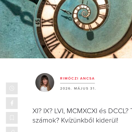
RIMÓCZI ANCSA
2026. MÁJUS 31.
XI? IX? LVI, MCMXCXI és DCCL? T
számok? Kvízünkből kiderül!