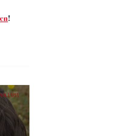
ben
!