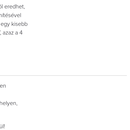
ból eredhet,
nítésével
 egy kisebb
, azaz a 4
ten
helyen,
l!