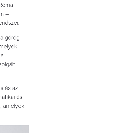
i Róma
om –
endszer.
 a görög
amelyek
 a
olgált
s és az
atikai és
e, amelyek