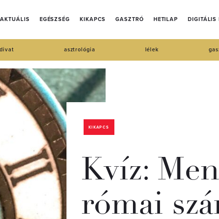
AKTUÁLIS
EGÉSZSÉG
KIKAPCS
GASZTRÓ
HETILAP
DIGITÁLIS
divat
asztrológia
lélek
gas
KIKAPCS
Kvíz: Me
római szá