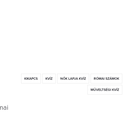
KIKAPCS
KVÍZ
NŐK LAPJA KVÍZ
RÓMAI SZÁMOK
MŰVELTSÉGI KVÍZ
mai