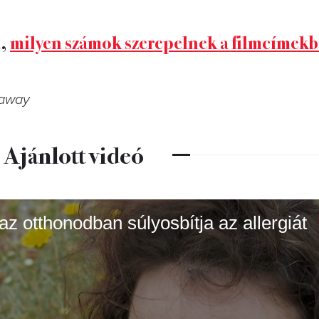
i,
milyen számok szerepelnek a filmcímek
naway
Ajánlott videó
az otthonodban súlyosbítja az allergiát