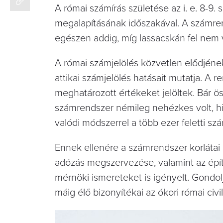
A római számírás születése az i. e. 8-9
megalapításának időszakával. A számren
egészen addig, míg lassacskán fel nem v
A római számjelölés közvetlen elődjéne
attikai számjelölés hatásait mutatja. A
meghatározott értékeket jelöltek. Bár ös
számrendszer némileg nehézkes volt, his
valódi módszerrel a több ezer feletti szá
Ennek ellenére a számrendszer korlátai 
adózás megszervezése, valamint az épí
mérnöki ismereteket is igényelt. Gondo
máig élő bizonyítékai az ókori római civi