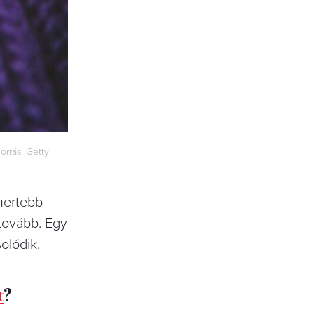
orrás: Getty
smertebb
 tovább. Egy
olódik.
t
?