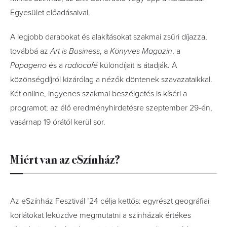
Egyesület előadásaival.
A legjobb darabokat és alakításokat szakmai zsűri díjazza,
továbbá az
Art is Business
, a
Könyves Magazin
, a
Papageno
és a
radiocafé
különdíjait is átadják. A
közönségdíjról kizárólag a nézők döntenek szavazataikkal.
Két online, ingyenes szakmai beszélgetés is kíséri a
programot; az élő eredményhirdetésre szeptember 29-én,
vasárnap 19 órától kerül sor.
Miért van az eSzínház?
Az eSzínház Fesztivál ’24 célja kettős: egyrészt geográfiai
korlátokat leküzdve megmutatni a színházak értékes