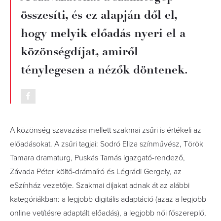
összesíti, és ez alapján dől el,
hogy melyik előadás nyeri el a
közönségdíjat, amiről
ténylegesen a nézők döntenek.
A közönség szavazása mellett szakmai zsűri is értékeli az
előadásokat. A zsűri tagjai: Sodró Eliza színművész, Török
Tamara dramaturg, Puskás Tamás igazgató-rendező,
Závada Péter költő-drámaíró és Légrádi Gergely, az
eSzínház vezetője. Szakmai díjakat adnak át az alábbi
kategóriákban: a legjobb digitális adaptáció (azaz a legjobb
online vetítésre adaptált előadás), a legjobb női főszereplő,