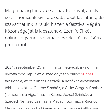
Még 5 napig tart az eSzínház Fesztivál, amely
során nemcsak kiváló előadásokat láthatunk, de
szavazhatunk is rájuk, hiszen a fesztivál végén
közönségdíjat is kiosztanak. Ezen felül két
online, ingyenes szakmai beszélgetés is kíséri a
programot.
2024. szeptember 20-án immáron negyedik alkalommal
nyitotta meg kapuit az ország egyetlen online
színházi
találkozója, az eSzínház Fesztivál. A nézők találkozhatnak
többek között az Örkény Színház, a Csiky Gergely Színház
(Temesvár), a Vígszínház, a Katona József Színház, a
Szegedi Nemzeti Színház, a Madách Színház, a Radnóti
Miklós Színház, az Exit Generáció vagy épp a KultBazaar