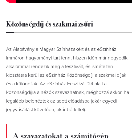
Közönségdíj és szakmai zsűri
Az Alapítvány a Magyar Színházakért és az eSzínház
immáron hagyományt tart fenn, hiszen idén már negyedik
alkalommal rendezik meg a fesztivált, és ismételten
kiosztásra kerül az eSzínház Közönségdíj, a szakmai díjak
és a különdíjak. Az eSzínház Fesztivál ’24 alatt a
közönségdíjra a nézők szavazhatnak, méghozzá akkor, ha
legalább belenéztek az adott előadásba (akár egyedi
jegyvásárlást követően, akár bérlettel).
A szavazatokat a számítógép