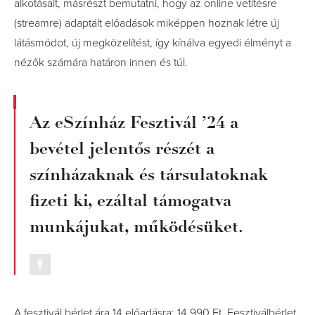
alkotásait, másrészt bemutatni, hogy az online vetítésre
(streamre) adaptált előadások miképpen hoznak létre új
látásmódot, új megközelítést, így kínálva egyedi élményt a
nézők számára határon innen és túl.
Az eSzínház Fesztivál ’24 a
bevétel jelentős részét a
színházaknak és társulatoknak
fizeti ki, ezáltal támogatva
munkájukat, működésüket.
A fesztivál bérlet ára 14 előadásra: 14 990 Ft. Fesztiválbérlet