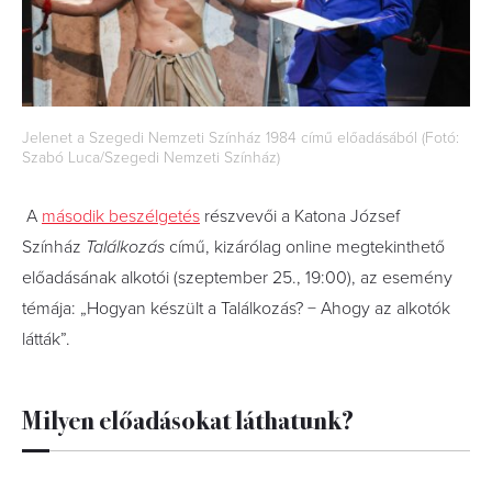
Jelenet a Szegedi Nemzeti Színház 1984 című előadásából (Fotó:
Szabó Luca/Szegedi Nemzeti Színház)
A
második beszélgetés
részvevői a Katona József
Színház
Találkozás
című, kizárólag online megtekinthető
előadásának alkotói (szeptember 25., 19:00), az esemény
témája: „Hogyan készült a Találkozás? − Ahogy az alkotók
látták”.
Milyen előadásokat láthatunk?