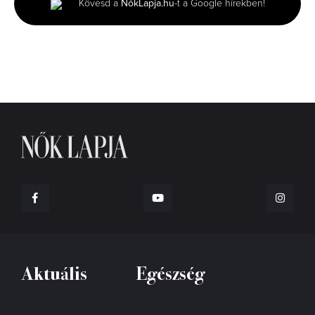
Kövesd a
NőkLapja.hu
-t a Google hírekben!
40
seconds
Aktuális
Egészség