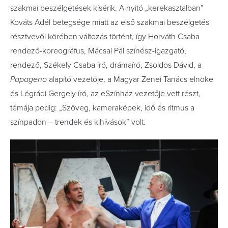
szakmai beszélgetések kísérik. A nyitó „kerekasztalban”
Kováts Adél betegsége miatt az első szakmai beszélgetés
résztvevői körében változás történt, így Horváth Csaba
rendező-koreográfus, Mácsai Pál színész-igazgató,
rendező, Székely Csaba író, drámaíró, Zsoldos Dávid, a
Papageno
alapító vezetője, a Magyar Zenei Tanács elnöke
és Légrádi Gergely író, az eSzínház vezetője vett részt,
témája pedig: „Szöveg, kameraképek, idő és ritmus a
színpadon – trendek és kihívások” volt.