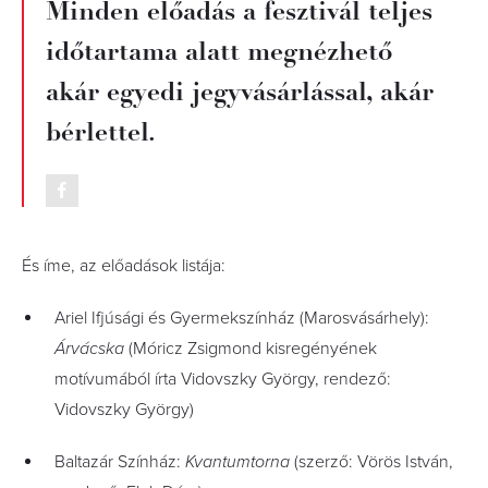
Minden előadás a fesztivál teljes
időtartama alatt megnézhető
akár egyedi jegyvásárlással, akár
bérlettel.
És íme, az előadások listája:
Ariel Ifjúsági és Gyermekszínház (Marosvásárhely):
Árvácska
(Móricz Zsigmond kisregényének
motívumából írta Vidovszky György, rendező:
Vidovszky György)
Baltazár Színház:
Kvantumtorna
(szerző: Vörös István,