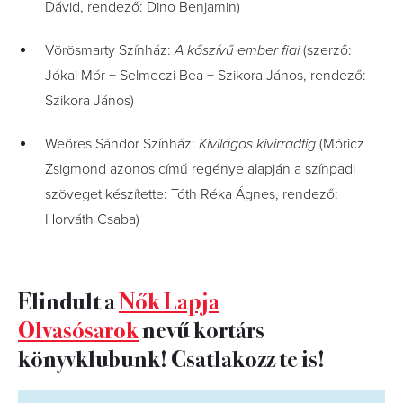
Dávid, rendező: Dino Benjamin)
Vörösmarty Színház:
A kőszívű ember fiai
(szerző:
Jókai Mór − Selmeczi Bea − Szikora János, rendező:
Szikora János)
Weöres Sándor Színház:
Kivilágos kivirradtig
(Móricz
Zsigmond azonos című regénye alapján a színpadi
szöveget készítette: Tóth Réka Ágnes, rendező:
Horváth Csaba)
Elindult a
Nők Lapja
Olvasósarok
nevű kortárs
könyvklubunk! Csatlakozz te is!