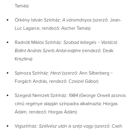
Tamás)
Örkény István Színház:
A várományos
(szerző: Jean-
Luc Lagarce, rendező: Ascher Tamás)
Radnóti Miklós Színház:
Szabad lebegés − Variáció
Bálint András Szerb Antal-estjére
(rendező: Deák
Krisztina)
Spinoza Színház:
Herzl
(szerző: Ann Silberberg −
Forgách András, rendező: Czeizel Gábor)
Szegedi Nemzeti Színház:
1984
(George Orwell azonos
című regénye alapján színpadra alkalmazta: Horgas
Ádám, rendező: Horgas Ádám)
Vígszínház:
Szélvész után is szép vagy
(szerző: Cseh