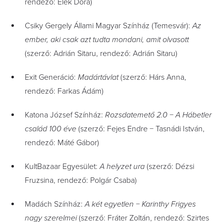
rendező: Elek Dóra)
Csiky Gergely Állami Magyar Színház (Temesvár):
Az
ember, aki csak azt tudta mondani, amit olvasott
(szerző: Adrián Sitaru, rendező: Adrián Sitaru)
Exit Generáció:
Madártávlat
(szerző: Hárs Anna,
rendező: Farkas Ádám)
Katona József Színház:
Rozsdatemető 2.0 − A Hábetler
család 100 éve
(szerző: Fejes Endre − Tasnádi István,
rendező: Máté Gábor)
KultBazaar Egyesület:
A helyzet ura
(szerző: Dézsi
Fruzsina, rendező: Polgár Csaba)
Madách Színház:
A két egyetlen − Karinthy Frigyes
nagy szerelmei
(szerző: Fráter Zoltán, rendező: Szirtes