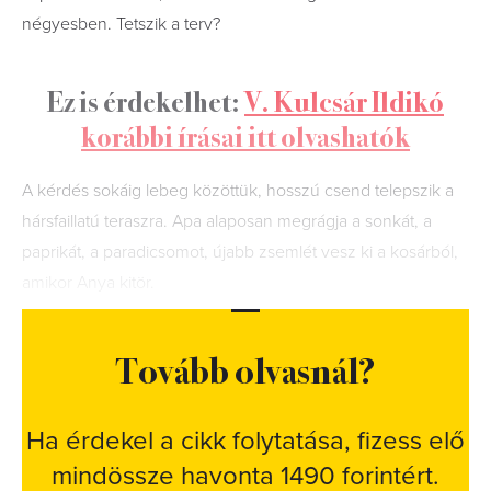
négyesben. Tetszik a terv?
Ez is érdekelhet:
V. Kulcsár Ildikó
korábbi írásai itt olvashatók
A kérdés sokáig lebeg közöttük, hosszú csend telepszik a
hársfaillatú teraszra. Apa alaposan megrágja a sonkát, a
paprikát, a paradicsomot, újabb zsemlét vesz ki a kosárból,
amikor Anya kitör.
Tovább olvasnál?
Ha érdekel a cikk folytatása, fizess elő
mindössze havonta 1490 forintért.