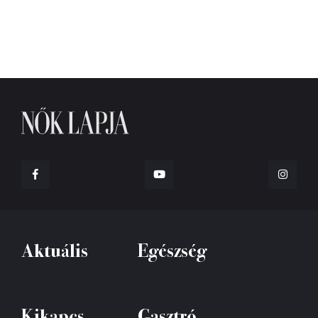
Aktuális
Egészség
Kikapcs
Gasztró