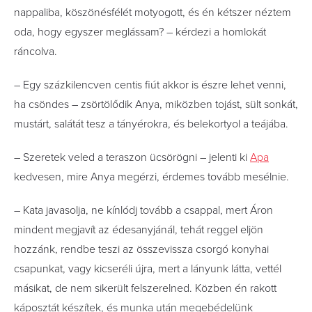
nappaliba, köszönésfélét motyogott, és én kétszer néztem
oda, hogy egyszer meglássam? – kérdezi a homlokát
ráncolva.
– Egy százkilencven centis fiút akkor is észre lehet venni,
ha csöndes – zsörtölődik Anya, miközben tojást, sült sonkát,
mustárt, salátát tesz a tányérokra, és belekortyol a teájába.
– Szeretek veled a teraszon ücsörögni – jelenti ki
Apa
kedvesen, mire Anya megérzi, érdemes tovább mesélnie.
– Kata javasolja, ne kínlódj tovább a csappal, mert Áron
mindent megjavít az édesanyjánál, tehát reggel eljön
hozzánk, rendbe teszi az összevissza csorgó konyhai
csapunkat, vagy kicseréli újra, mert a lányunk látta, vettél
másikat, de nem sikerült felszerelned. Közben én rakott
káposztát készítek, és munka után megebédelünk