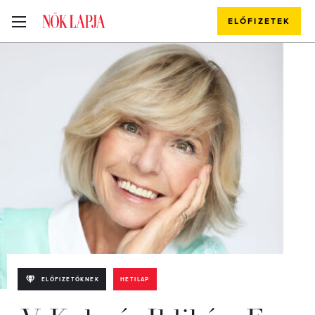
ELŐFIZETEK
ELŐFIZETŐKNEK
HETILAP