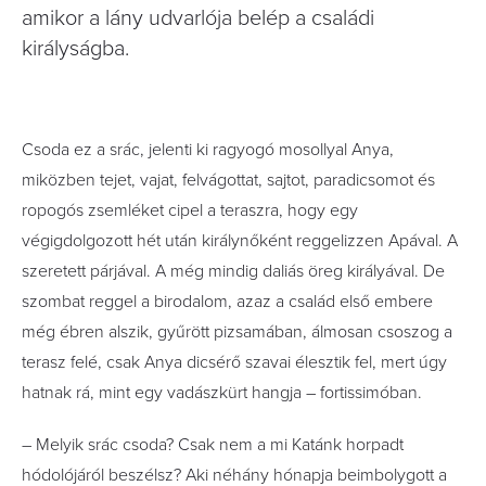
amikor a lány udvarlója belép a családi
királyságba.
Cs
oda ez a srác, jelenti ki ragyogó mosollyal Anya,
miközben tejet, vajat, felvágottat, sajtot, paradicsomot és
ropogós zsemléket cipel a teraszra, hogy egy
végigdolgozott hét után királynőként reggelizzen Apával. A
szeretett párjával. A még mindig daliás öreg királyával. De
szombat reggel a birodalom, azaz a család első embere
még ébren alszik, gyűrött pizsamában, álmosan csoszog a
terasz felé, csak Anya dicsérő szavai élesztik fel, mert úgy
hatnak rá, mint egy vadászkürt hangja – fortissimóban.
– Melyik srác csoda? Csak nem a mi Katánk horpadt
hódolójáról beszélsz? Aki néhány hónapja beimbolygott a