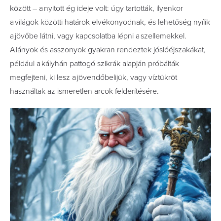
között – a nyitott ég ideje volt: úgy tartották, ilyenkor
a világok közötti határok elvékonyodnak, és lehetőség nyílik
a jövőbe látni, vagy kapcsolatba lépni a szellemekkel.
A lányok és asszonyok gyakran rendeztek jóslóéjszakákat,
például a kályhán pattogó szikrák alapján próbálták
megfejteni, ki lesz a jövendőbelijük, vagy víztükröt
használtak az ismeretlen arcok felderítésére.