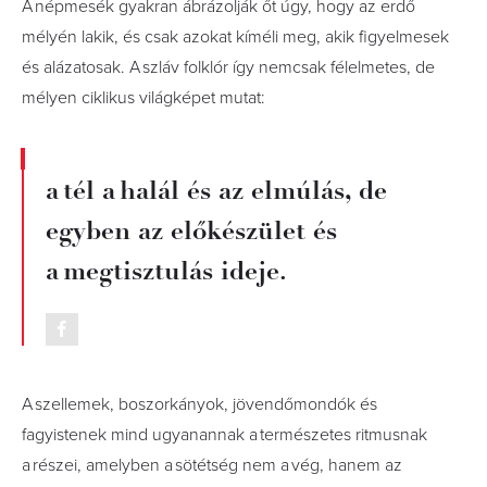
A népmesék gyakran ábrázolják őt úgy, hogy az erdő
mélyén lakik, és csak azokat kíméli meg, akik figyelmesek
és alázatosak. A szláv folklór így nemcsak félelmetes, de
mélyen ciklikus világképet mutat:
a tél a halál és az elmúlás, de
egyben az előkészület és
a megtisztulás ideje.
A szellemek, boszorkányok, jövendőmondók és
fagyistenek mind ugyanannak a természetes ritmusnak
a részei, amelyben a sötétség nem a vég, hanem az