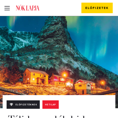
ELŐFIZETEK
ELŐFIZETŐKNEK
HETILAP