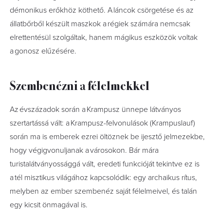
démonikus erőkhöz köthető. A láncok csörgetése és az
állatbőrből készült maszkok a régiek számára nemcsak
elrettentésül szolgáltak, hanem mágikus eszközök voltak
a gonosz elűzésére.
Szembenézni a félelmekkel
Az évszázadok során a Krampusz ünnepe látványos
szertartássá vált: a Krampusz-felvonulások (Krampuslauf)
során ma is emberek ezrei öltöznek be ijesztő jelmezekbe,
hogy végigvonuljanak a városokon. Bár mára
turistalátványossággá vált, eredeti funkcióját tekintve ez is
a tél misztikus világához kapcsolódik: egy archaikus rítus,
melyben az ember szembenéz saját félelmeivel, és talán
egy kicsit önmagával is.