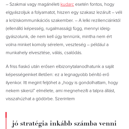
– Szakmai vagy magánéleti
kudarc
esetén fontos, hogy
elgyászoljuk a folyamatot, hiszen egy szakasz lezárult – véli
a kríziskommunikációs szakember. – A lelki rezilienciánktól
(ellenálló képesség, rugalmasság) függ, mennyi ideig­
gyászolunk, de nem kell úgy tennünk, mintha nem ért
volna minket komoly sérelem, veszteség – például a
munkahely elvesztése, válás, csalódás.
A friss fiaskó után erősen elbizonytalanodhatunk a saját
képességeinket illetően: ez a legnagyobb bénító erő
ilyenkor. Itt megint feljöhet a „hogy is gondolhattam, hogy
nekem sikerül” elmélete, ami megnehezíti a talpra állást,
visszahúzhat a gödörbe. Szerintem
jó stratégia inkább számba venni