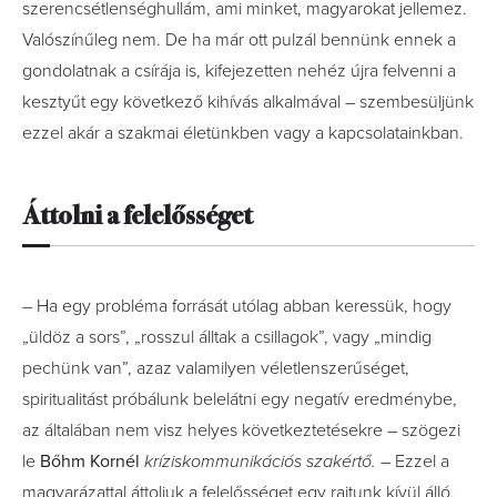
szerencsétlenséghullám, ami minket, magyarokat jellemez.
Valószínűleg nem. De ha már ott pulzál bennünk ennek a
gondolatnak a csírája is, kifejezetten nehéz újra felvenni a
kesztyűt egy következő kihívás alkalmával – szembesüljünk
ezzel akár a szakmai életünkben vagy a kapcsolatainkban.
Áttolni a felelősséget
– Ha egy probléma forrását utólag abban keressük, hogy
„üldöz a sors”, „rosszul álltak a csillagok”, vagy „mindig
pechünk van”, azaz valamilyen véletlenszerűséget,
spiritualitást próbálunk belelátni egy negatív eredménybe,
az általában nem visz helyes következtetésekre – szögezi
le
Bőhm Kornél
kríziskommunikációs szakértő.
– Ezzel a
magyarázattal áttoljuk a felelősséget egy rajtunk kívül álló,