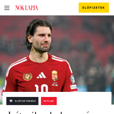
ELŐFIZETEK
ELŐFIZETŐKNEK
HETILAP