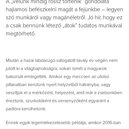
A „velünk mindig rossz történik” gondolata
hajlamos befészkelni magát a fejünkbe – legyen
szó munkáról vagy magánéletről. Jó hír, hogy ez
a csak bennünk létező „átok” tudatos munkával
megtörhető.
Miután a hazai labdarúgó-válogatott tavaly év végén nem
jutott ki a világbajnokságra, sokan ismét a magyarok
balsorsát emlegették. Amikor egy meccsen az utolsó
pillanatban kerülünk nyert helyzetből hátrányba, vagy
veszítjük el a mérkőzést, helyezést, amit már a zsebünkben
éreztünk, szurkolóként és versenyzőként egyaránt a
padlóra kerülhetünk.
Ennek egyik legemlékezetesebb példája, amikor 2016-ban