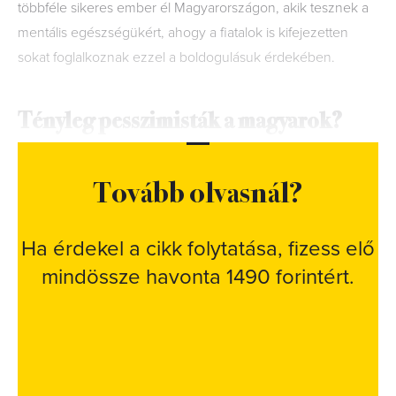
többféle sikeres ember él Magyarországon, akik tesznek a
mentális egészségükért, ahogy a fiatalok is kifejezetten
sokat foglalkoznak ezzel a boldogulásuk érdekében.
Tényleg
pesszimisták a magyarok?
Tovább olvasnál?
Ha érdekel a cikk folytatása, fizess elő
mindössze havonta 1490 forintért.