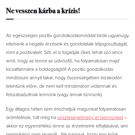
Ne vesszen kárba a krízis!
Az egészséges pozitív gondolkodásmóddal bírók ugyanúgy
elismerik a negatív érzéseik és gondolataik­ létjogosultságát,
mint a pozitívakét. Sőt, el is fogadják őket, tehát szó sincs
arról, hogy az lenne az üdvözítő, ha folyamatosan majd’
kicsattannánk a boldogságtól! A pozitív gondolkodás
mindössze annyit takar, hogy összességében bizakodón
tekintünk előre, de nem kell mindenáron vidámnak és
felszabadultnak lennünk (vagy annak tűnnünk).
Egy átlagos héten sem érezhetjük magunkat folyamatosan
örömtelinek, hát még ha
veszteségélmény ér bennünket
–
akkor ez egyenértékű lenne az érzelmeink elfojtásával, ami
semmiképp nem javasolt. „Ne hagyjuk, hogy egy krízis