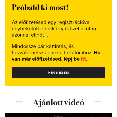
Próbáld ki most!
Az előfizetésed egy regisztrációval
egybekötött bankkártyás fizetés után
azonnal elindul.
Mindössze pár kattintás, és
hozzáférhetsz ehhez a tartalomhoz.
Ha
van már előfizetésed, lépj be
itt
.
MEGNÉZEM
Ajánlott videó