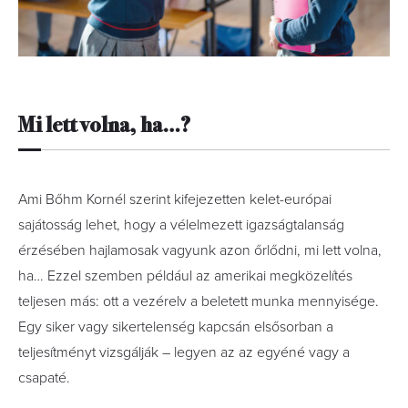
Mi lett
volna, ha…?
Ami Bőhm Kornél szerint kifejezetten kelet-európai
sajátosság lehet, hogy a vélelmezett igaz­ságtalanság
érzésében hajlamosak vagyunk azon őrlődni, mi lett volna,
ha… Ezzel szemben például az amerikai megközelítés
teljesen más: ott a vezérelv a beletett munka mennyisége.
Egy siker vagy sikertelenség kapcsán elsősorban a
teljesítményt vizsgálják – legyen az az egyéné vagy a
csapaté.