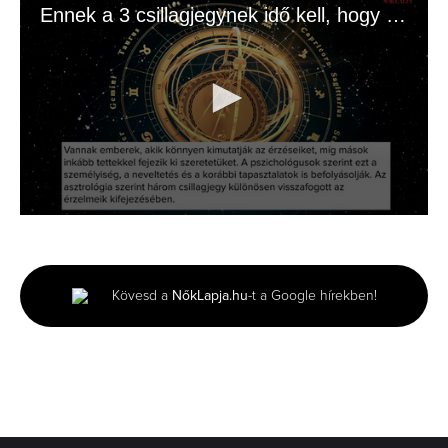
Ennek a 3 csillagjegynek idő kell, hogy megnyíljon
0
seconds
of
1
minute,
Kövesd a
NőkLapja.hu
-t a Google hírekben!
15
seconds