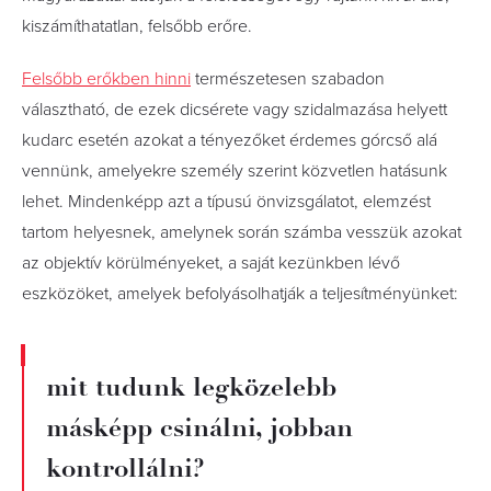
kiszámíthatatlan, felsőbb erőre.
Felsőbb erőkben hinni
természetesen szabadon
választható, de ezek dicsérete vagy szidalmazása helyett
kudarc esetén azokat a tényezőket érdemes górcső alá
vennünk, amelyekre személy szerint közvetlen hatásunk
lehet. Mindenképp azt a típusú önvizsgálatot, elemzést
tartom helyesnek, amelynek során számba vesszük azokat
az objektív körülményeket, a saját kezünkben lévő
eszközöket, amelyek befolyásolhatják a teljesítményünket:
mit tudunk legközelebb
másképp csinálni, jobban
kontrollálni?