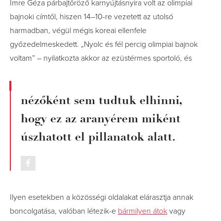
Imre Géza párbajtőröző karnyújtásnyira volt az olimpiai
bajnoki címtől, hiszen 14–10-re vezetett az utolsó
harmadban, végül mégis koreai ellenfele
győzedelmeskedett. „Nyolc és fél percig olimpiai­ bajnok
voltam” – nyilatkozta akkor az ezüstérmes sportoló, és
nézőként sem tudtuk elhinni,
hogy ez az aranyérem miként
úszhatott el pillanatok alatt.
Ilyen esetekben a közösségi oldalakat elárasztja annak
boncolgatása, valóban létezik-e
bármilyen átok
vagy