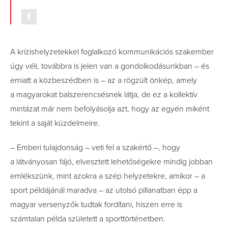
A krízishelyzetekkel foglalkozó kommunikációs­ szakember
úgy véli, továbbra is jelen van a gondolkodásunkban – és
emiatt­ a közbeszédben is – az a rögzült önkép, amely
a magyarokat balszerencsésnek látja, de ez a kollektív
mintázat már nem befolyásolja azt, hogy az egyén miként
tekint a saját küzdelmeire.
– Emberi tulajdonság – veti fel a szakértő –, hogy
a látványosan fájó, elvesztett lehetőségekre mindig jobban
emlékszünk, mint azokra a szép helyzetekre, amikor – a
sport példájánál maradva – az utolsó pillanatban épp a
magyar versenyzők tudtak fordítani, hiszen erre is
számtalan példa született a sporttörténetben.