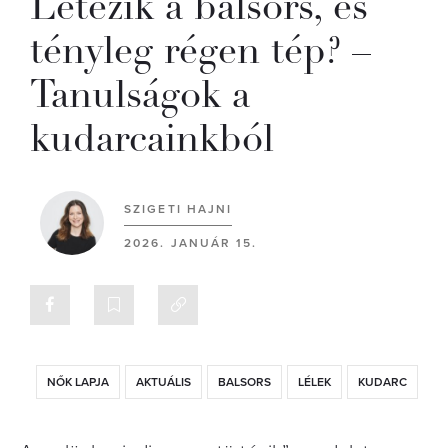
Létezik a balsors, és
tényleg régen tép? –
Tanulságok a
kudarcainkból
SZIGETI HAJNI
2026. JANUÁR 15.
NŐK LAPJA
AKTUÁLIS
BALSORS
LÉLEK
KUDARC