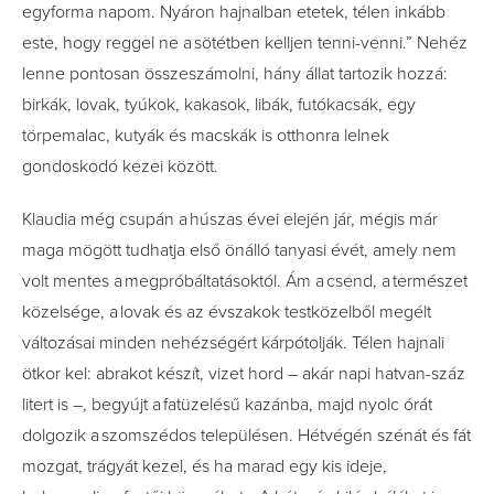
egyforma napom. Nyáron hajnalban etetek, télen inkább
este, hogy reggel ne a sötétben kelljen tenni-venni.” Nehéz
lenne pontosan összeszámolni, hány állat tartozik hozzá:
birkák, lovak, tyúkok, kakasok, libák, futókacsák, egy
törpemalac, kutyák és macskák is otthonra lelnek
gondoskodó kezei között.
Klaudia még csupán a húszas évei elején jár, mégis már
maga mögött tudhatja első önálló tanyasi évét, amely nem
volt mentes a megpróbáltatásoktól. Ám a csend, a természet
közelsége, a lovak és az évszakok testközelből megélt
változásai minden nehézségért kárpótolják.
Télen hajnali
ötkor kel: abrakot készít, vizet hord – akár napi hatvan-száz
litert is –, begyújt a fatüzelésű kazánba, majd nyolc órát
dolgozik a szomszédos településen. Hétvégén szénát és fát
mozgat, trágyát kezel, és ha marad egy kis ideje,