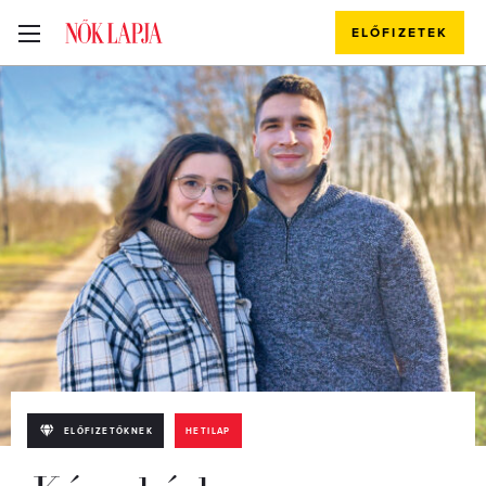
ELŐFIZETEK
ELŐFIZETŐKNEK
HETILAP