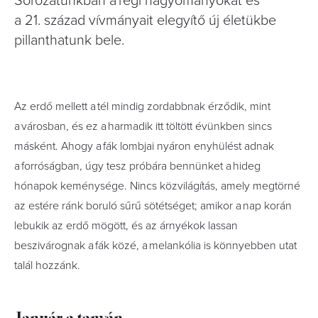
Sorozatunkban a régi hagyományokat és
a 21. század vívmányait elegyítő új életükbe
pillanthatunk bele.
Az erdő mellett a tél mindig zordabbnak érződik, mint
a városban, és ez a harmadik itt töltött évünkben sincs
másként. Ahogy a fák lombjai nyáron enyhülést adnak
a forróságban, úgy tesz próbára bennünket a hideg
hónapok keménysége. Nincs közvilágítás, amely megtörné
az estére ránk boruló sűrű sötétséget; amikor a nap korán
lebukik az erdő mögött, és az árnyékok lassan
beszivárognak a fák közé, a melankólia is könnyebben utat
talál hozzánk.
Január a tanyán