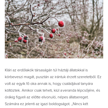
Klári az erdőlakók társaságán túl háztáji állatokkal is
körbeveszi magát, pusztán az irántuk érzett szeretetből. Ez
volt az egyik fő oka annak is, hogy családjával tanyára
költöztek. Amikor csak teheti, kiül a veranda lépcsőjére, és
órákig figyeli az előtte elvonuló, népes állatsereget.
Számára ez jelenti az igazi boldogságot. „Nincs két