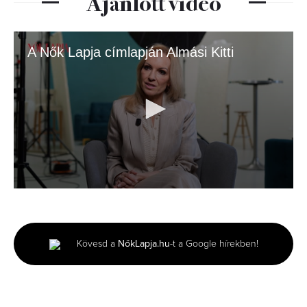
Ajánlott videó
A Nők Lapja címlapján Almási Kitti
0
seconds
of
2
minutes,
Kövesd a
NőkLapja.hu
-t a Google hírekben!
25
seconds