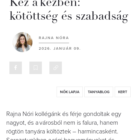
Kéz a kézben:
kötöttség és szabadság
RAJNA NÓRA
2026. JANUÁR 09.
NŐK LAPJA
TANYABLOG
KERT
Rajna Nóri kollégánk és férje gondoltak egy
nagyot, és a városból nem is falura, hanem
rögtön tanyára költöztek – harmincasként.