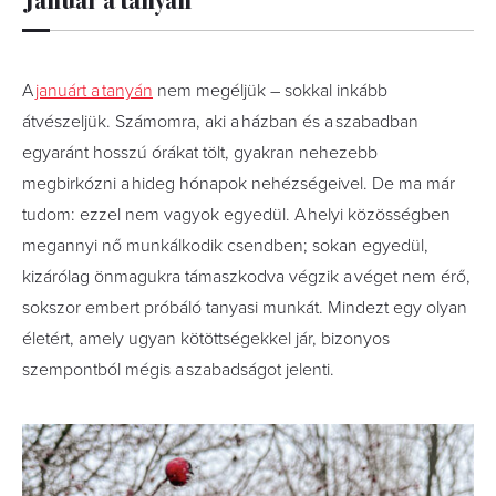
A
januárt a tanyán
nem megéljük – sokkal inkább
átvészeljük. Számomra, aki a házban és a szabadban
egyaránt hosszú órákat tölt, gyakran nehezebb
megbirkózni a hideg hónapok nehézségeivel. De ma már
tudom: ezzel nem vagyok egyedül. A helyi közösségben
megannyi nő munkálkodik csendben; sokan egyedül,
kizárólag önmagukra támaszkodva végzik a véget nem érő,
sokszor embert próbáló tanyasi munkát. Mindezt egy olyan
életért, amely ugyan kötöttségekkel jár, bizonyos
szempontból mégis a szabadságot jelenti.