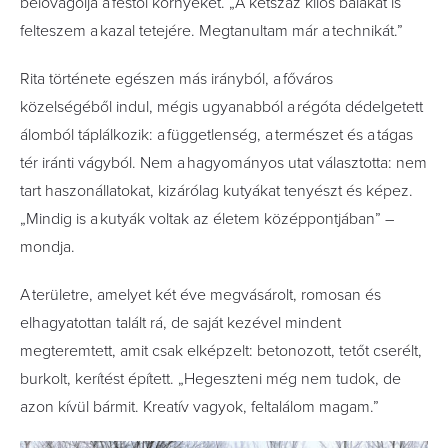
belovagolja a festői környéket.
„A kétszáz kilós bálákat is
felteszem a kazal tetejére. Megtanultam már a technikát.”
Rita története egészen más irányból, a főváros
közelségéből indul, mégis ugyanabból a régóta dédelgetett
álomból táplálkozik: a függetlenség, a természet és a tágas
tér iránti vágyból. Nem a hagyományos utat választotta: nem
tart haszonállatokat, kizárólag kutyákat tenyészt és képez.
„Mindig is a kutyák voltak az életem középpontjában” –
mondja.
A területre, amelyet két éve megvásárolt, romosan és
elhagyatottan talált rá, de saját kezével mindent
megteremtett, amit csak elképzelt: betonozott, tetőt cserélt,
burkolt, kerítést épített. „Hegeszteni még nem tudok, de
azon kívül bármit. Kreatív vagyok, feltalálom magam.”