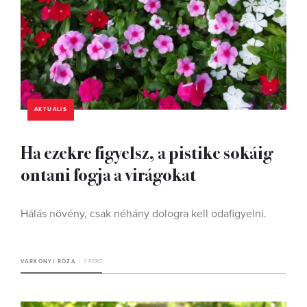
AKTUÁLIS
Ha ezekre figyelsz, a pistike sokáig
ontani fogja a virágokat
Hálás növény, csak néhány dologra kell odafigyelni.
VÁRKONYI RÓZA
3 PERC