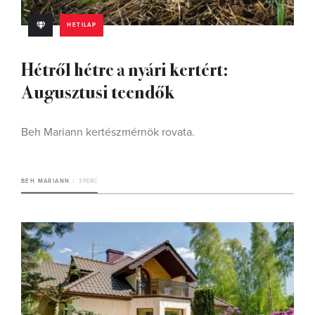
HETILAP
Hétről hétre a nyári kertért:
Augusztusi teendők
Beh Mariann kertészmérnök rovata.
BEH MARIANN
3 PERC