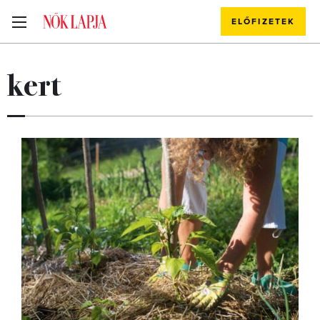
ELŐFIZETEK
kert