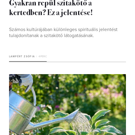
Gyakran repül szitakötő a
kertedben? Ez a jelentése!
Számos kultúrájában különleges spirituális jelentést
tulajdonítanak a szitakötő látogatásának.
LAMPÉRT ZSÓFIA
4 PERC