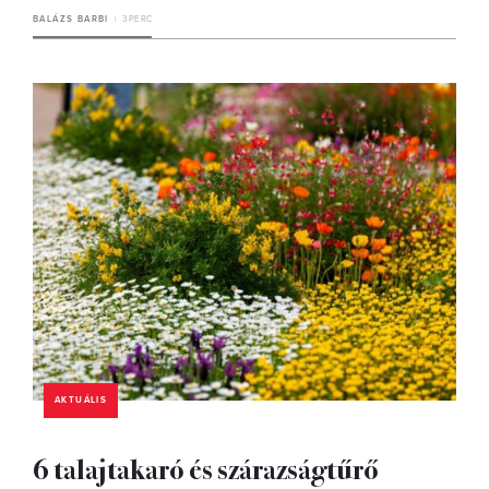
BALÁZS BARBI
3 PERC
AKTUÁLIS
6 talajtakaró és szárazságtűrő