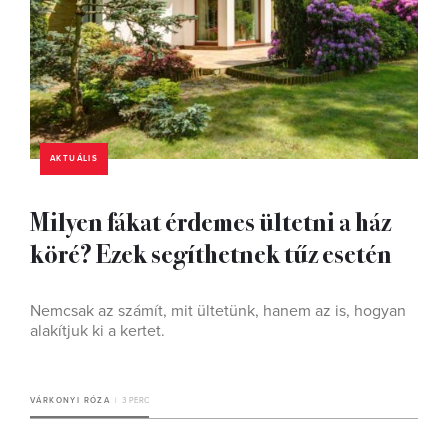
AKTUÁLIS
Milyen fákat érdemes ültetni a ház
köré? Ezek segíthetnek tűz esetén
Nemcsak az számít, mit ültetünk, hanem az is, hogyan
alakítjuk ki a kertet.
VÁRKONYI RÓZA
3 PERC