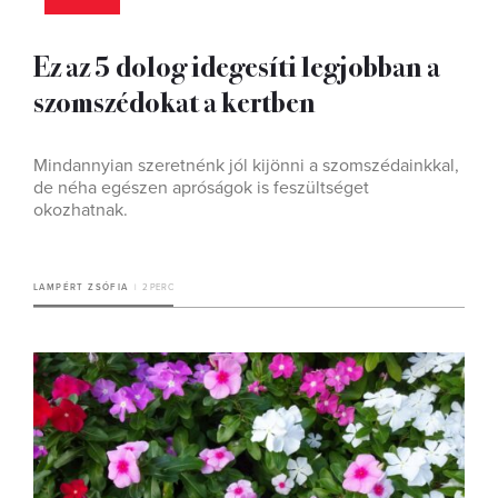
Ez az 5 dolog idegesíti legjobban a
szomszédokat a kertben
Mindannyian szeretnénk jól kijönni a szomszédainkkal,
de néha egészen apróságok is feszültséget
okozhatnak.
LAMPÉRT ZSÓFIA
2 PERC