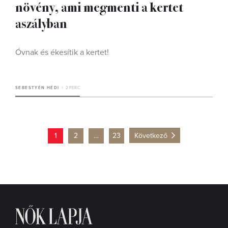
növény, ami megmenti a kertet
aszályban
Óvnak és ékesítik a kertet!
SEBESTYÉN HÉDI
2 PERC
1
2
…
23
Következő