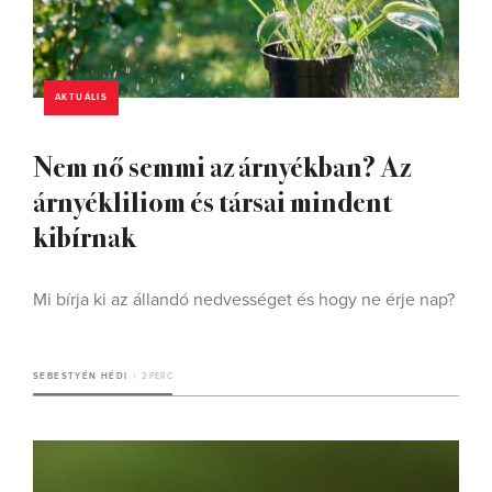
AKTUÁLIS
Nem nő semmi az árnyékban? Az
árnyékliliom és társai mindent
kibírnak
Mi bírja ki az állandó nedvességet és hogy ne érje nap?
SEBESTYÉN HÉDI
2 PERC