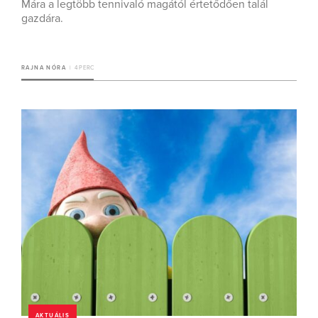
Mára a legtöbb tennivaló magától értetődően talál
gazdára.
RAJNA NÓRA
4 PERC
AKTUÁLIS