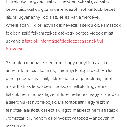
Ennek oka, hogy az újabb filmekben sokkal gyorsabb
képváltásokkal dolgoznak a rendezők, sokkal több képet
látunk ugyanannyi idő alatt, és ez vált a mércévé.
Amerikában TikTok-agynak is nevezik a serdülők, kamaszok
fejében zajló folyamatokat: a fél-egy perces videók miatt
ugyanis a
fiatalok információfeldolgozása rendkívül
felgyorsult.
Számukra már az a sztenderd, hogy ennyi idő alatt kell
annyi információt kapniuk, amennyi kielégíti őket. Ha tíz
percig néznek valamit, akkor már arra gondolnak, miről
maradhatnak le közben… Sokszor halljuk, hogy a mai
fiatalok nem tudnak figyelni, türelmetlenek, vagy állandóan
a telefonjukat nyomkodják. De fontos látni: egyrészt mi,
felnőttek alakítottuk ki ezt a világot, másrészt nem a fiatalok
„romlottak el”, hanem a környezet változott – ahogyan mi
magunk is.