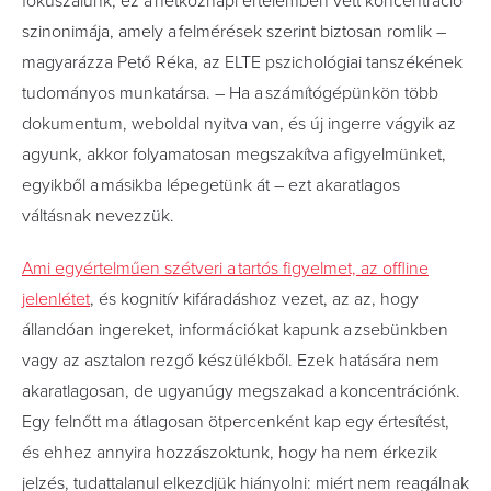
fókuszálunk, ez a hétköznapi értelemben vett koncentráció
szinonimája, amely a felmérések szerint biztosan romlik –
magyarázza Pető Réka, az ELTE pszichológiai tanszékének
tudományos munkatársa. – Ha a számítógépünkön több
dokumentum, weboldal nyitva van, és új ingerre vágyik az
agyunk, akkor folyamatosan megszakítva a figyelmünket,
egyikből a másikba lépegetünk át – ezt akaratlagos
váltásnak nevezzük.
Ami egyértelműen szétveri a tartós figyelmet, az offline
jelenlétet
, és kognitív kifáradáshoz vezet, az az, hogy
állandóan ingereket, információkat kapunk a zsebünkben
vagy az asztalon rezgő készülékből. Ezek hatására nem
akaratlagosan, de ugyanúgy megszakad a koncentrációnk.
Egy felnőtt ma átlagosan ötpercenként kap egy értesítést,
és ehhez annyira hozzászoktunk, hogy ha nem érkezik
jelzés, tudattalanul elkezdjük hiá­nyolni: miért nem reagálnak