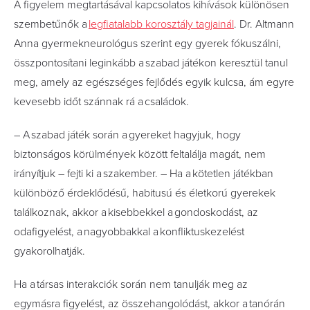
A figyelem megtartásával kapcsolatos kihívások különösen
szembetűnők a
legfiatalabb korosztály tagjainál
. Dr. Altmann
Anna gyermekneurológus szerint egy gyerek fókuszálni,
összpontosítani leginkább a szabad játékon keresztül tanul
meg, amely az egészséges fejlődés egyik kulcsa, ám egyre
kevesebb időt szánnak rá a családok.
– A szabad játék során a gyereket hagyjuk, hogy
biztonságos körülmények között feltalálja magát, nem
irányítjuk – fejti ki a szakember. – Ha a kötetlen játékban
különböző érdeklődésű, habitusú és életkorú gyerekek
találkoznak, akkor a kisebbekkel a gondoskodást, az
odafigyelést, a nagyobbakkal a konfliktuskezelést
gyakorolhatják.
Ha a társas interakciók során nem tanulják meg az
egymásra figyelést, az összehangolódást, akkor a tanórán