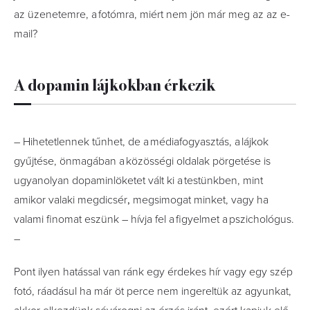
az üzenetemre, a fotómra, miért nem jön már meg az az e-
mail?
A dopamin lájkokban érkezik
– Hihetetlennek tűnhet, de a médiafogyasztás, a lájkok
gyűjtése, önmagában a közösségi oldalak pörgetése is
ugyanolyan dopaminlöketet vált ki a testünkben, mint
amikor valaki megdicsér
,
megsimogat minket, vagy ha
valami finomat eszünk – hívja fel a figyelmet a pszichológus.
–
Pont ilyen hatással van ránk egy érdekes hír vagy egy szép
fotó, ráadásul ha már öt perce nem ingereltük az agyunkat,