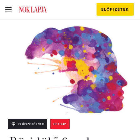
ELŐFIZETEK
ELŐFIZETŐKNEK
HETILAP