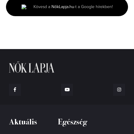
minutes,
Kövesd a
NőkLapja.hu
-t a Google hírekben!
6
seconds
Aktuális
Egészség