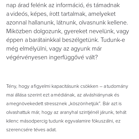
nap árad felénk az információ, és támadnak
a videós, képes, írott tartalmak, amelyeket
azonnal hallanunk, látnunk, olvasnunk kellene.
Miközben dolgozunk, gyereket nevelünk, vagy
éppen a barátainkkal beszélgetünk. Tudunk-e
még elmélyülni, vagy az agyunk már
végérvényesen ingerfüggővé vált?
Tény, hogy a figyelmi kapacitásunk csökken – a tudomány
mai állása szerint ezt a médiának, az alváshiánynak és
a megnövekedett stressznek „köszönhetjük”. Bár azt is
olvashattuk már, hogy az aranyhal szintjénél járunk, tehát
kilenc másodpercig tudunk egyvalamire fókuszálni, ez
szerencsére téves adat.