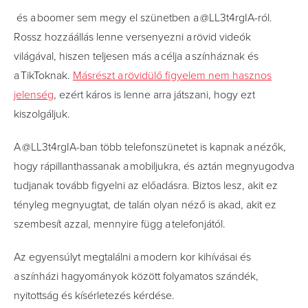
és a boomer sem megy el szünetben a @LL3t4rgIA-ról.
Rossz hozzáállás lenne versenyezni a rövid videók
világával, hiszen teljesen más a célja a színháznak és
a TikToknak.
Másrészt a rövidülő figyelem nem hasznos
jelenség
, ezért káros is lenne arra játszani, hogy ezt
kiszolgáljuk.
A @LL3t4rgIA-ban több telefonszünetet is kapnak a nézők,
hogy rápillanthassanak a mobiljukra, és aztán megnyugodva
tudjanak tovább figyelni az előadásra. Biztos lesz, akit ez
tényleg megnyugtat, de talán olyan néző is akad, akit ez
szembesít azzal, mennyire függ a telefonjától.
Az egyensúlyt megtalálni a modern kor kihívásai és
a színházi­ hagyományok között folyamatos szándék,
nyitottság és kísérletezés kérdése.