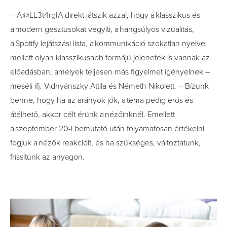
– A @LL3t4rgIA direkt játszik azzal, hogy a klasszikus és
a modern gesztusokat vegyíti, a hangsúlyos vizualitás,
a Spotify lejátszási lista, a kommunikáció szokatlan nyelve
mellett olyan klasszikusabb formájú jelenetek is vannak az
előadásban, amelyek teljesen más figyelmet igényelnek –
meséli ifj. Vidnyánszky Attila és Németh Nikolett. – Bízunk
benne, hogy ha az arányok jók, a téma pedig erős és
átélhető, akkor célt érünk a nézőinknél. Emellett
a szeptember 20-i bemutató után folyamatosan értékelni
fogjuk a nézők reakcióit, és ha szükséges, változtatunk,
frissítünk az anyagon.