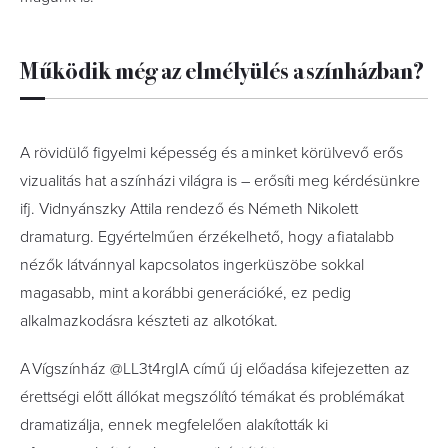
Működik még az elmélyülés a színházban?
A rövidülő figyelmi képesség és a minket körülvevő erős
vizualitás hat a színházi világra is – erősíti meg kérdésünkre
ifj. Vidnyánszky Attila rendező és Németh Nikolett
dramaturg. Egyértelműen érzékelhető, hogy a fiatalabb
nézők látvánnyal kapcsolatos ingerküszöbe sokkal
magasabb, mint a korábbi generációké, ez pedig
alkalmazkodásra készteti az alkotókat.
A Vígszínház @LL3t4rgIA című új előadása kifejezetten az
érettségi előtt állókat megszólító témákat és problémákat
dramatizálja, ennek megfelelően­ alakították ki