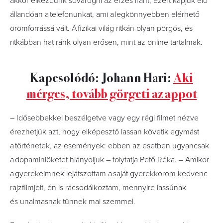
akkor elkezdünk sóvárogni az érzés iránt, ezért kapjuk elő
állandóan a telefonunkat, ami a legkönnyebben elérhető
örömforrássá vált. A fizikai világ ritkán olyan pörgős, és
ritkábban hat ránk olyan erősen, mint az online tartalmak.
Kapcsolódó: Johann Hari:
Aki
mérges, tovább görgeti az appot
– Idősebbekkel beszélgetve vagy egy régi filmet nézve
érezhetjük azt, hogy elképesztő lassan követik egymást
a történetek, az események: ebben az esetben ugyancsak
a dopaminlöketet hiányoljuk – folytatja Pető Réka. – Amikor
a gyerekeimnek lejátszottam a saját gyerekkorom kedvenc
rajzfilmjeit, én is rácsodálkoztam, mennyire lassúnak
és unalmasnak tűnnek mai szemmel.