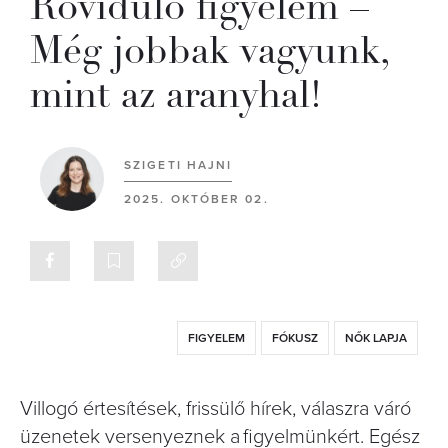
Rövidülő figyelem –
Még jobbak vagyunk,
mint az aranyhal!
SZIGETI HAJNI
2025. OKTÓBER 02.
FIGYELEM
FÓKUSZ
NŐK LAPJA
Villogó értesítések, frissülő hírek, válaszra váró
üzenetek versenyeznek a figyelmünkért. Egész