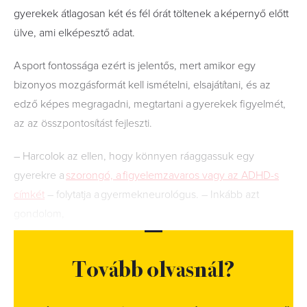
gyerekek átlagosan két és fél órát töltenek a képernyő előtt
ülve, ami elképesztő adat.
A sport fontossága ezért is jelentős, mert amikor egy
bizonyos mozgásformát kell ismételni, elsajátítani, és az
edző képes megragadni, megtartani a gyerekek figyelmét,
az az összpontosítást fejleszti.
– Harcolok az ellen, hogy könnyen ráaggassuk egy
gyerekre a
szorongó, a figyelemzavaros vagy az ADHD-s
címkét
– folytatja a gyermekneurológus. – Inkább azt
gondolom,
Tovább olvasnál?