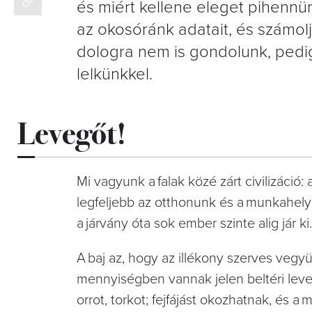
és miért kellene eleget pihenn
az okosóránk adatait, és számol
dologra nem is gondolunk, pedig 
lelkünkkel.
Levegőt!
Mi vagyunk a falak közé zárt civilizáció:
legfeljebb az otthonunk és a munkahelyün
a járvány óta sok ember szinte alig jár ki.
A baj az, hogy az illékony szerves vegy
mennyiségben vannak jelen beltéri lev
orrot, torkot; fejfájást okozhatnak, és