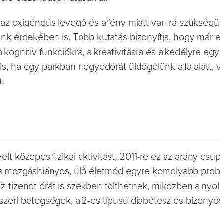
z oxigéndús levegő és a fény miatt van rá szükségü
k érdekében is. Több kutatás bizonyítja, hogy már 
 kognitív funkciókra, a kreativitásra és a kedélyre egy
is, ha egy parkban negyedórát üldögélünk a fa alatt, 
t.
lt közepes fizikai aktivitást, 2011-re ez az arány cs
s a mozgás­hiányos, ülő életmód egyre komolyabb pro
tíz-tizenöt órát is székben tölthetnek, miközben a nyol
szeri betegségek, a 2-es típusú diabétesz és bizonyo