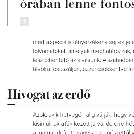
órában lenne fontos
mert a speciális fényérzékeny sejtek jel
folyamatokat, amelyek meghatározzák, 
lesz pihentető az alvásunk. A szabadban
távolra fókuszáljon, ezzel csökkentve a 
Hívogat az erdő
Azok, akik hétvégén alig várják, hogy 
kisimulnak a fák között járva, de erre h
a „nature deficit”, vagyis a természettől