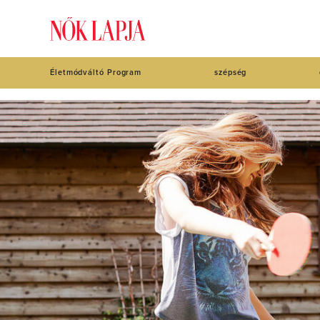
Életmódváltó Program
szépség