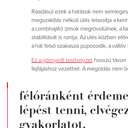
Ráadásul ezek a hatások nem semlegesít
megszakítás nélküli ülés lelassítja a ker
a combhajlító izmok megrövidülnek, a f
stabilitását is rontja. Az ülés közben előr
a hát felső szakasza púposodik, a vállöv
Ez a görnyedt testhelyzet
hosszú távon 
fejfájáshoz vezethet. A megoldás nem b
félóránként érdemes 
lépést tenni, elvég
gyakorlatot.