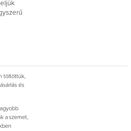
eljük
egyszerű
 töltöttük,
ásárlás és
 nagyobb
ák a szemet,
ékben