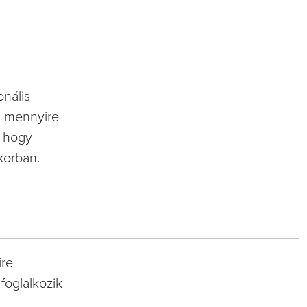
onális
, mennyire
, hogy
korban.
ire
foglalkozik