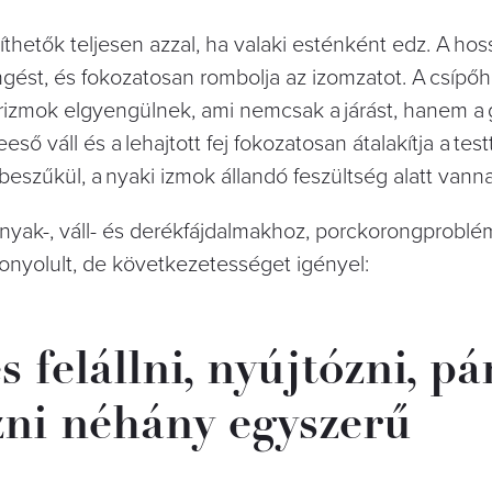
hetők teljesen azzal, ha valaki esténként edz. A hos
ingést, és fokozatosan rombolja az izomzatot. A csípőha
arizmok elgyengülnek, ami nemcsak a járást, hanem a 
eeső váll és a lehajtott fej fokozatosan átalakítja a test
 beszűkül, a nyaki izmok állandó feszültség alatt vann
nyak-, váll- és derékfájdalmakhoz, porckorongprobl
onyolult, de következetességet igényel:
felállni, nyújtózni, pá
ezni néhány egyszerű