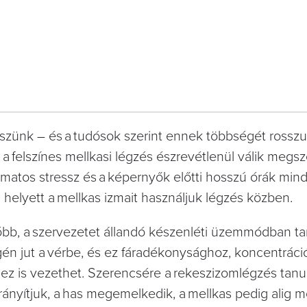
zünk – és a tudósok szerint ennek többségét rosszul 
elszínes mellkasi légzés észrevétlenül válik megsz
lyamatos stressz és a képernyők előtti hosszú órák min
helyett a mellkas izmait használjuk légzés közben.
óbb, a szervezetet állandó készenléti üzemmódban tar
gén jut a vérbe, és ez fáradékonysághoz, koncentráci
z is vezethet. Szerencsére a rekeszizomlégzés tanu
rányítjuk, a has megemelkedik, a mellkas pedig alig m