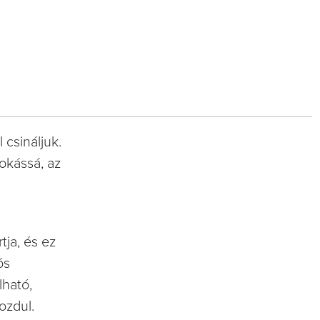
csináljuk.
okássá, az
d
tja, és ez
ós
lható,
ozdul.