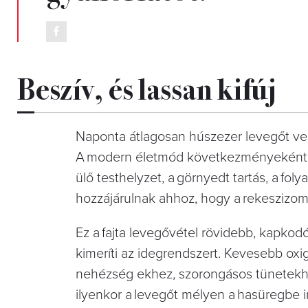
Beszív, és lassan kifúj
Naponta átlagosan húszezer levegőt ves
A modern életmód következményeként a f
ülő testhelyzet, a görnyedt tartás, a fo
hozzájárulnak ahhoz, hogy a rekeszizom 
Ez a fajta levegővétel rövidebb, kapkod
kimeríti az idegrendszert. Kevesebb oxi
nehézség
ekhez, szorongásos tünetekhe
ilyenkor a levegőt mélyen a hasüregbe i