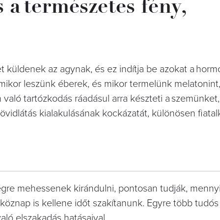
 a természetes fény,
et küldenek az agynak, és ez indítja be azokat a horm
mikor leszünk éberek, és mikor termelünk melatonint
 való tartózkodás ráadásul arra készteti a szemünket
rövidlátás kialakulásának kockázatát, különösen fiatal
végre mehessenek kirándulni, pontosan tudják, menny
étköznap is kellene időt szakítanunk. Egyre több tudós 
 való elszakadás hatásaival.