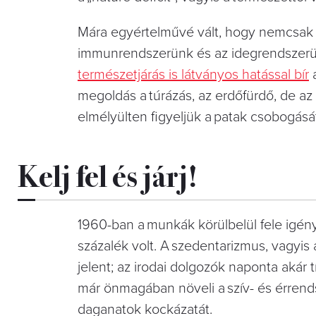
Mára egyértelművé vált, hogy nemcsak a
immunrendszerünk és az idegrendszerün
természetjárás is látványos hatással bír
a
megoldás a túrázás, az erdőfürdő, de az 
elmélyülten figyeljük a patak csobogásá
Kelj fel és járj!
1960-ban a munkák körülbelül fele igénye
százalék volt. A szedentarizmus, vagyi
jelent; az irodai dolgozók naponta akár 
már önmagában növeli a szív- és érrend
daganatok kockázatát.