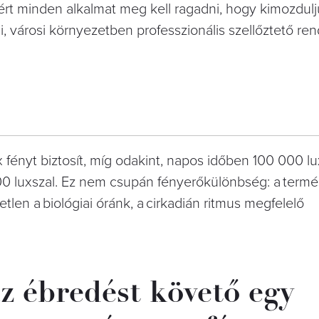
ért minden alkalmat meg kell ragadni, hogy kimozdulj
, városi környezetben professzionális szellőztető re
 fényt biztosít, míg odakint, napos időben 100 000 lux
00 luxszal. Ez nem csupán fényerőkülönbség: a termé
tlen a biológiai óránk, a cirkadián ritmus megfelelő
z ébredést követő egy