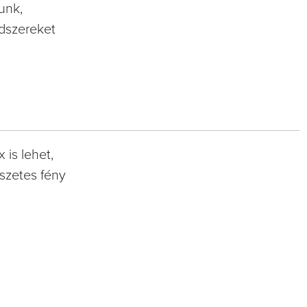
unk,
ndszereket
 is lehet,
szetes fény