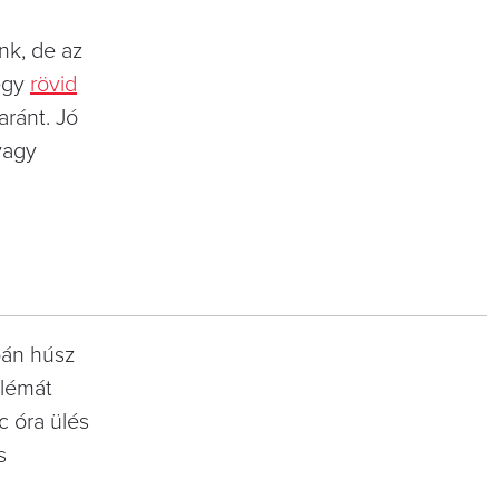
nk, de az
egy
rövid
aránt. Jó
vagy
upán húsz
blémát
c óra ülés
s