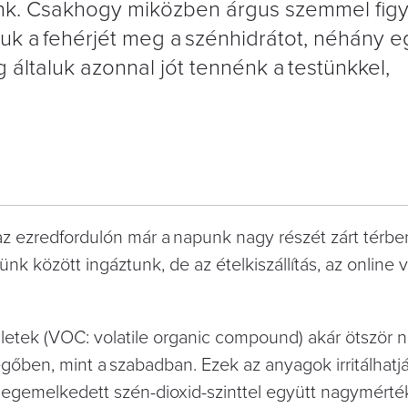
ünk. Csakhogy miközben árgus szemmel figy
juk a fehérjét meg a szénhidrátot, néhány 
általuk azonnal jót tennénk a testünkkel,
 az ezredfordulón már a napunk nagy részét zárt térben
k között ingáztunk, de az ételkiszállítás, az online v
ületek (VOC: volatile organic com­pound) akár ötször
egőben, mint a szabadban.
Ezek az anyagok irritálhatj
 a megemelkedett szén-dioxid-szinttel együtt nagymért