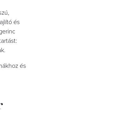
szú,
jlító és
gerinc
tartást:
ak.
émákhoz és
r