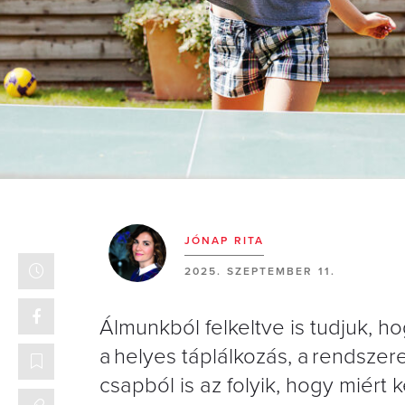
JÓNAP RITA
2025. SZEPTEMBER 11.
Álmunkból felkeltve is tudjuk, 
a helyes táplálkozás, a rendszer
csapból is az folyik, hogy miért k