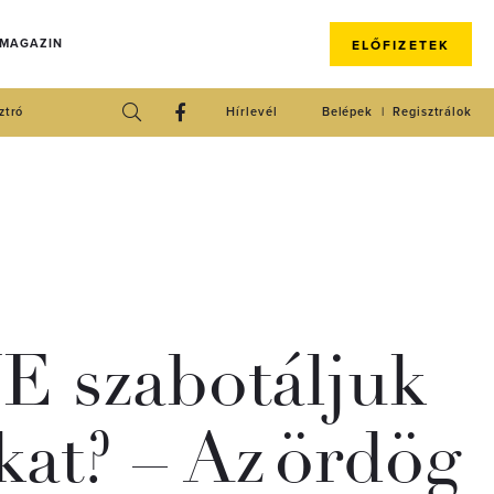
 MAGAZIN
ELŐFIZETEK
ztró
Hírlevél
Belépek
Regisztrálok
E szabotáljuk
at? – Az ördög