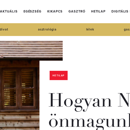
AKTUÁLIS
EGÉSZSÉG
KIKAPCS
GASZTRÓ
HETILAP
DIGITÁLIS
divat
asztrológia
lélek
gas
HETILAP
Hogyan N
önmagunk