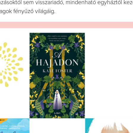
nzásoktól sem visszariadó, mindenható egyháztól ke
ok fényűző világáig.