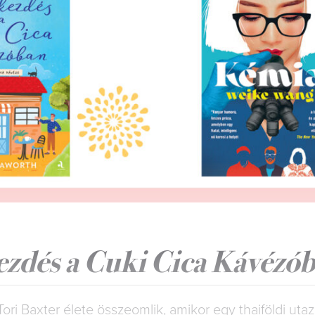
ezdés a Cuki Cica Kávézó
ori Baxter élete összeomlik, amikor egy thaiföldi uta