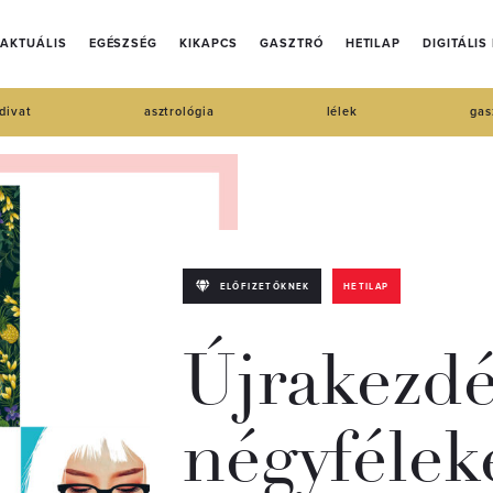
AKTUÁLIS
EGÉSZSÉG
KIKAPCS
GASZTRÓ
HETILAP
DIGITÁLIS
divat
asztrológia
lélek
gas
ELŐFIZETŐKNEK
HETILAP
Újrakezd
négyfélek