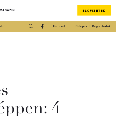
 MAGAZIN
ELŐFIZETEK
ztró
Hírlevél
Belépek
Regisztrálok
és
éppen: 4