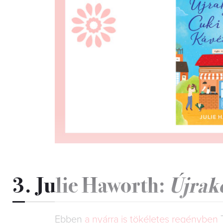
3. Julie Haworth:
Újrak
Ebben
a nyárra is tökéletes regényben
T