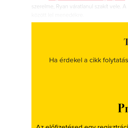
szerelme, Ryan váratlanul szakít vele. A
között lel menedékre.
T
Ha érdekel a cikk folytatá
Pr
Az előfizetésed egy regisztrác