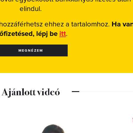
elindul.
 hozzáférhetsz ehhez a tartalomhoz.
Ha va
lőfizetésed, lépj be
itt
.
MEGNÉZEM
Ajánlott videó