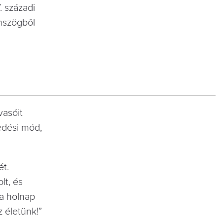
. századi
mszögből
vasóit
edési mód,
ét.
lt, és
 a holnap
z életünk!”