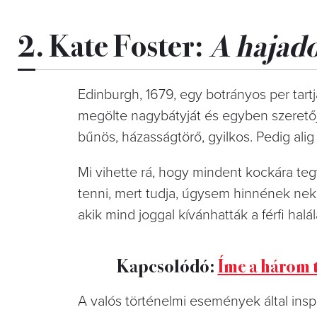
2. Kate Foster:
A hajad
Edinburgh, 1679, egy botrányos per tartj
megölte nagybátyját és egyben szeretőjé
bűnös, házasságtörő, gyilkos. Pedig alig 
Mi vihette rá, hogy mindent kockára te
tenni, mert tudja, úgysem hinnének neki
akik mind joggal kívánhatták a férfi halál
Kapcsolódó:
Íme a három t
A valós történelmi események által insp