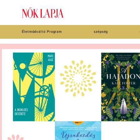
Életmódváltó Program
szépség