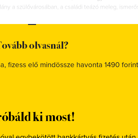
 lány a szülővárosában, a családi teázó meleg, ismerős
ovább olvasnál?
sa, fizess elő mindössze havonta 1490 forint
óbáld ki most!
ióval egybekötött bankkártyás fizetés után