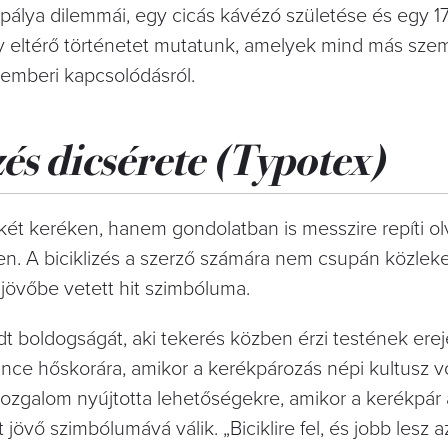
álya dilemmái, egy cicás kávézó születése és egy 17
 eltérő történetet mutatunk, amelyek mind más sze
 emberi kapcsolódásról.
zés dicsérete
(Typotex)
ét keréken, hanem gondolatban is messzire repíti ol
n. A biciklizés a szerző számára nem csupán közlek
jövőbe vetett hit szimbóluma.
dt boldogságát, aki tekerés közben érzi testének erej
ce hőskorára, amikor a kerékpározás népi kultusz vo
s mozgalom nyújtotta lehetőségekre, amikor a kerékpár
övő szimbólumává válik. „Biciklire fel, és jobb lesz a