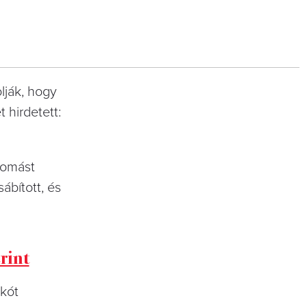
olják, hogy
 hirdetett:
lomást
ábított, és
rint
skót