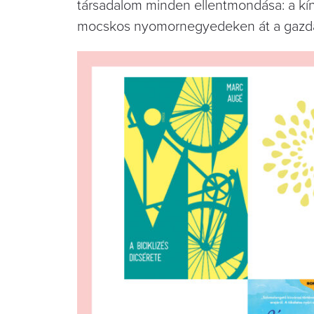
társadalom minden ellentmondása: a kí
mocskos nyomornegyedeken át a gazdag