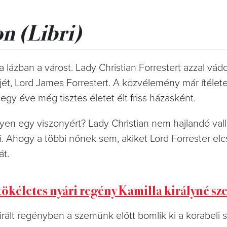
on
(Libri)
a lázban a várost. Lady Christian Forrestert azzal vád
t, Lord James Forrestert. A közvélemény már ítéletet
egy éve még tisztes életet élt friss házasként.
gyen egy viszonyért? Lady Christian nem hajlandó val
. Ahogy a többi nőnek sem, akiket Lord Forrester elcs
át.
ökéletes nyári regény Kamilla királyné sze
irált regényben a szemünk előtt bomlik ki a korabeli 