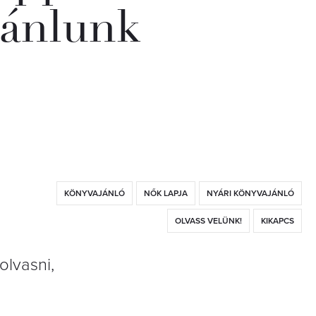
jánlunk
KÖNYVAJÁNLÓ
NŐK LAPJA
NYÁRI KÖNYVAJÁNLÓ
OLVASS VELÜNK!
KIKAPCS
lvasni,