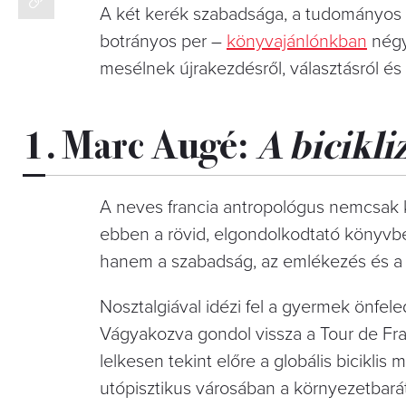
A két kerék szabadsága, a tudományos p
botrányos per –
könyvajánlónkban
négy
mesélnek újrakezdésről, választásról és
1. Marc Augé:
A bicikli
A neves francia antropológus nemcsak k
ebben a rövid, elgondolkodtató könyvbe
hanem a szabadság, az emlékezés és a 
Nosztalgiával idézi fel a gyermek önfele
Vágyakozva gondol vissza a Tour de Fran
lelkesen tekint előre a globális bicikli
utópisztikus városában a környezetbarát j