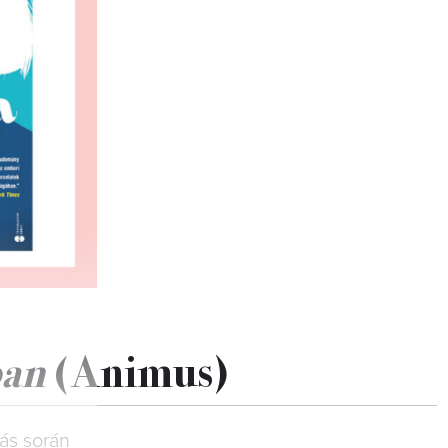
ban
(Animus)
zás során