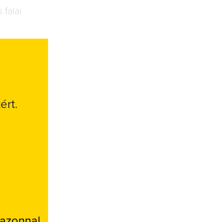
 falai
ért.
 azonnal