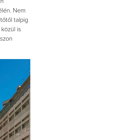
en
zélén. Nem
őtől talpig
közül is
aszon