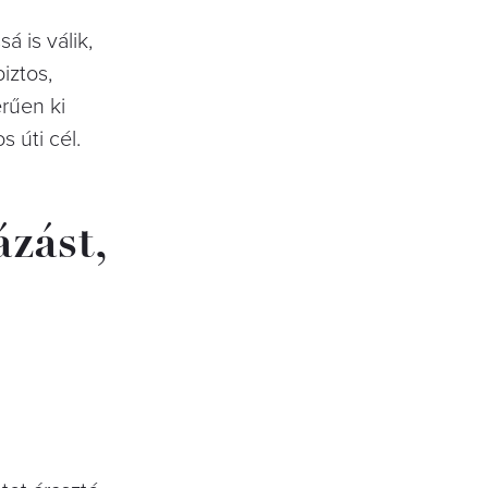
sá is válik,
iztos,
rűen ki
s úti cél.
zást,