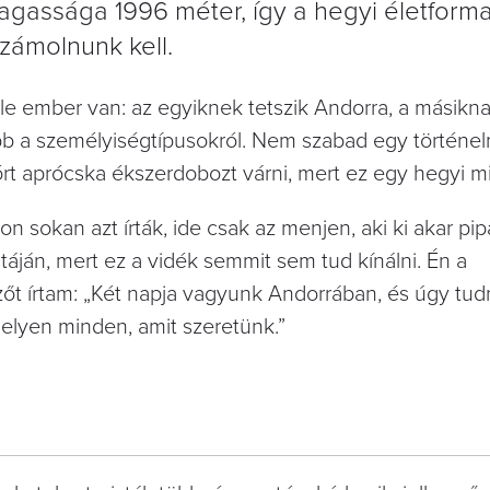
gmagassága 1996 méter, így a hegyi életfor
zámolnunk kell.
e ember van: az egyiknek tetszik Andorra, a másikn
ább a személyiségtípusokról. Nem szabad egy történel
zórt aprócska ékszerdobozt várni, mert ez egy hegyi mi
 sokan azt írták, ide csak az menjen, aki ki akar pip
stáján, mert ez a vidék semmit sem tud kínálni. Én a
őt írtam: „Két napja vagyunk Andorrában, és úgy tu
helyen minden, amit szeretünk.”