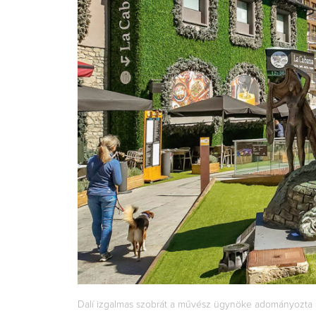
Dalí izgalmas szobrát a művész ügynöke adományozta 