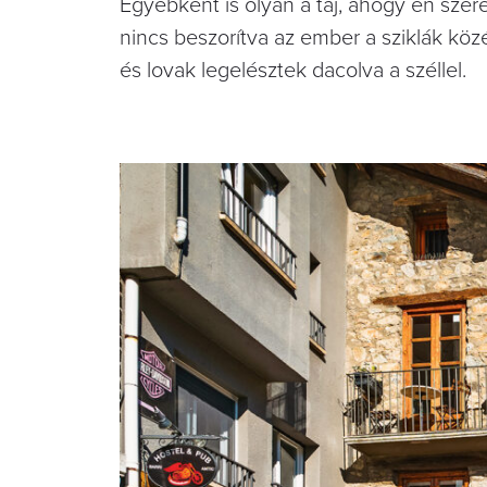
Egyébként is olyan a táj, ahogy én sze
nincs beszorítva az ember a sziklák köz
és lovak legelésztek dacolva a széllel.