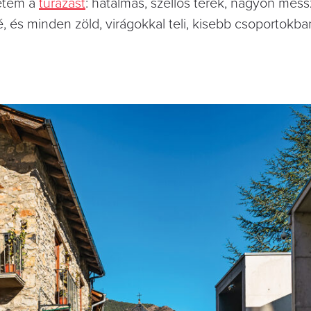
retem a
túrázást
: hatalmas, szellős terek, nagyon messz
é, és minden zöld, virágokkal teli, kisebb csoportokb