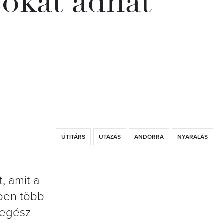
sokat adhat
ÚTITÁRS
UTAZÁS
ANDORRA
NYARALÁS
, amit a
gben több
 egész