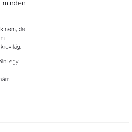
ma minden
ak nem, de
mi
krovilág.
álni egy
dnám