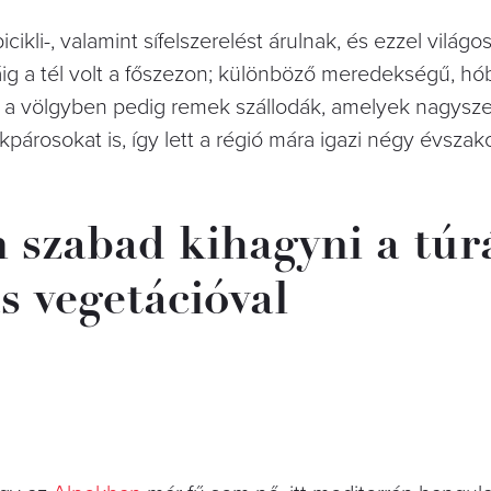
icikli-, valamint sífelszerelést árulnak, és ezzel világos
g a tél volt a főszezon; különböző meredekségű, hób
t, a völgyben pedig remek szállodák, amelyek nagysze
kpárosokat is, így lett a régió mára igazi négy évszako
 szabad kihagyni a túrá
s vegetációval