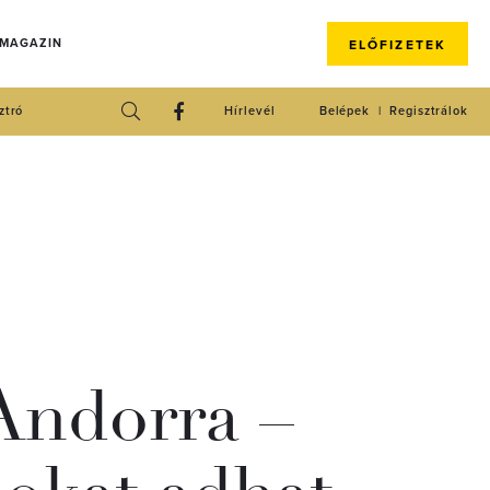
 MAGAZIN
ELŐFIZETEK
ztró
Hírlevél
Belépek
Regisztrálok
 Andorra –