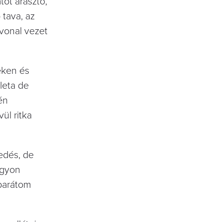
tot árasztó,
tava, az
vonal vezet
eken és
leta de
én
ül ritka
edés, de
agyon
 barátom