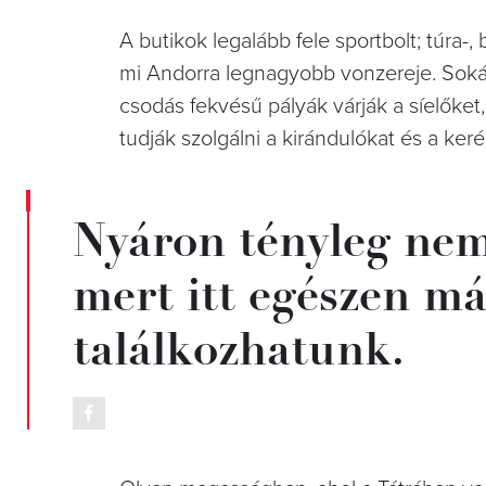
A butikok legalább fele sportbolt; túra-, b
mi Andorra legnagyobb vonzereje. Sokái
csodás fekvésű pályák várják a síelőke
tudják szolgálni a kirándulókat és a keré
Nyáron tényleg nem
mert itt egészen má
találkozhatunk.