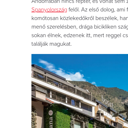
Andorrában nincs reptér, és vonat sem z
Spanyolország
felől. Az első dolog, ami
komótosan közlekedőkről beszélek, hanem
menő szerelésben, drága bicikliken szá
sokan élnek, edzenek itt, mert reggel cs
találják magukat.