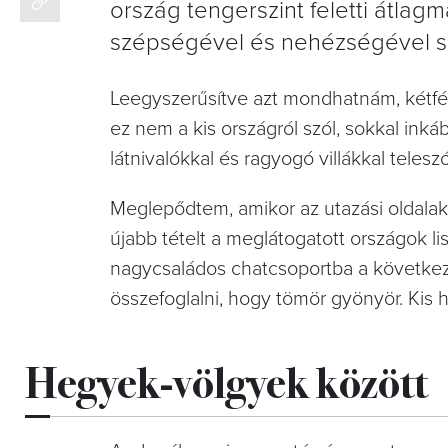
ország tengerszint feletti átla
szépségével és nehézségével s
Leegyszerűsítve azt mondhatnám, kétfél
ez nem a kis országról szól, sokkal ink
látnivalókkal és ragyogó villákkal teles
Meglepődtem, amikor az utazási oldalakon
újabb tételt a meglátogatott országok li
nagycsaládos chatcsoportba a következ
összefoglalni, hogy tömör gyönyör. Kis 
Hegyek-völgyek között