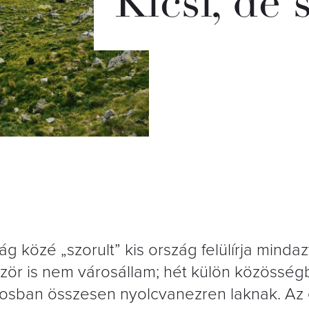
Kicsi, de 
 közé „szorult” kis ország felülírja mindazt
ször is nem városállam; hét külön közössé
rosban összesen nyolcvanezren laknak. Az