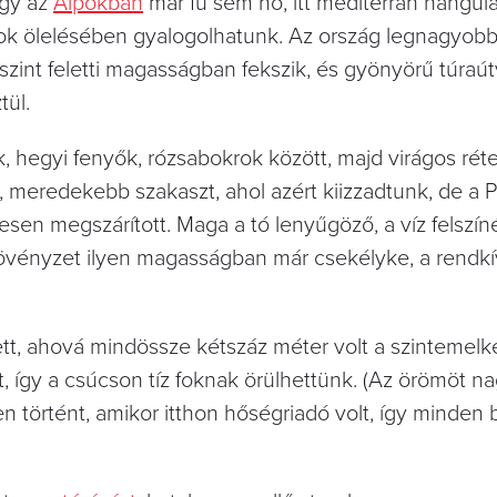
agy az
Alpokban
már fű sem nő, itt mediterrán hangula
ok ölelésében gyalogolhatunk. Az ország legnagyobb 
zint feletti magasságban fekszik, és gyönyörű túraút
tül.
, hegyi fenyők, rózsabokrok között, majd virágos rét
, meredekebb szakaszt, ahol azért kiizzadtunk, de a P
mesen megszárított. Maga a tó lenyűgöző, a víz felszín
vényzet ilyen magasságban már csekélyke, a rendkív
ett, ahová mindössze kétszáz méter volt a szintemelk
t, így a csúcson tíz foknak örülhettünk. (Az örömöt n
történt, amikor itthon hőségriadó volt, így minden