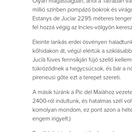
Olyan magasságban, ahol a Tátrában v
millió színben pompázó bokrok és virág
Estanys de Juclar 2295 méteres tengers
fel hozzá végig az Incles-völgyön keresz
Eleinte lankás erdei ösvényen haladtunk
kőhidakon át, végül elértük a sziklásabb
Juclà füves fennsíkján fújó szellő kelle
tükröződnek a hegycsúcsok, és bár a nö
pireneusi gőte ezt a terepet szereti.
A másik túránk a Pic del Maiàhoz vezet
2400-ról indultunk, és hatalmas szél vol
komolyan mondom, ez pont azon a héten 
engem irigyelt.)