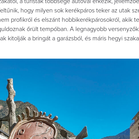
akatol, a turisták többsége autóval érkezik, jellemző
 feltűnik, hogy milyen sok kerékpáros teker az utak s
 profikról és elszánt hobbikerékpárosokról, akik tet
guldoznak őrült tempóban. A legnagyobb versenyzők 
ak kitolják a bringát a garázsból, és máris hegyi szak