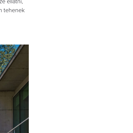
e ellátni,
an tehenek