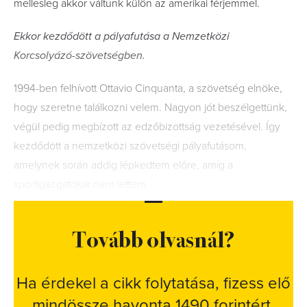
mellesleg akkor váltunk külön az amerikai férjemmel.
Ekkor kezdődött a pályafutása a Nemzetközi
Korcsolyázó-szövetségben.
1994-ben felhívott Ottavio Cinquanta, a szövetség elnöke,
hogy szeretne találkozni velem. Nagyon jót beszélgettünk,
végül pedig megbízott az edzőbizottság vezetésével. Így
kezdődött a nemzetközi szövetségi pályafutásom,
amelynek során addig lépkedtem előre, amíg a
sportigazgatójuk nem lettem.
Tovább olvasnál?
Ha érdekel a cikk folytatása, fizess elő
mindössze havonta 1490 forintért.