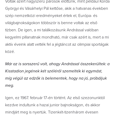
Voltak azért nagyszerű párosok előttünk, mint például­ Korda
Györgyi és Vásárhelyi Pál kettőse, akik a hatvanas években
szép nemzetközi eredményeket értek el, Európa- és
világbajnokságokon többször is benne voltak az első
tízben. De igen, a mi találkozásunk Andrással valóban
kegyelmi pillanatnak mondható, már csak azért is, mert a mi
aktív éveink alatt vették fel a jégtáncot az olimpiai sportágak
közé.
Már az is sorsszerű volt, ahogy Andrással összekerültek: a
Kisstadion jegének két széléről szemelték ki egymást,
míg végül az edzők is belementek, hogy na jó, próbáljuk
meg.
Igen, ez 1967. február 17-én történt. Az első szezonunktól
kezdve indultunk a hazai junior bajnokságon, és akkor
mindjárt meg is nyertük. Tizenkét-tizenhárom évesen