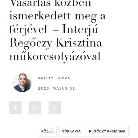
Vásárlás közben
ismerkedett meg a
férjével – Interjú
Regőczy Krisztina
műkorcsolyázóval
KRÚDY TAMÁS
2025. MÁJUS 08.
KÖZELI
NŐK LAPJA
REGŐCZY KRISZTINA