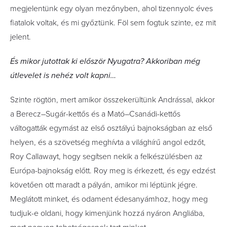
megjelentünk egy olyan mezőnyben, ahol tizennyolc éves
fiatalok voltak, és mi győztünk. Föl sem fogtuk szinte, ez mit
jelent.
És mikor jutottak ki először Nyugatra? Akkoriban még
útlevelet is nehéz volt kapni…
Szinte rögtön, mert amikor összekerültünk Andrással, akkor
a Berecz–Sugár-kettős és a Mató–Csanádi-kettős
váltogatták egymást az első osztályú bajnokságban az első
helyen, és a szövetség meghívta a világhírű angol edzőt,
Roy Callawayt, hogy segítsen nekik a felkészülésben az
Európa-bajnokság előtt. Roy meg is érkezett, és egy edzést
követően ott maradt a pályán, amikor mi léptünk jégre.
Meglátott minket, és odament édesanyámhoz, hogy meg
tudjuk-e oldani, hogy kimenjünk hozzá nyáron Angliába,