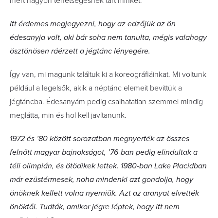
mert nagyon tehetségesnek tart minket.
Itt érdemes megjegyezni, hogy az edzőjük az ön
édesanyja volt, aki bár soha nem tanulta, mégis valahogy
ösztönösen ráérzett a jégtánc lényegére.
Így van, mi magunk találtuk ki a koreográfiáinkat. Mi voltunk
például a legelsők, akik a néptánc elemeit­ bevittük a
jégtáncba. Édesanyám pedig csalhatatlan szemmel mindig
meglátta, min és hol kell javítanunk.
1972 és ’80 között sorozatban megnyerték az összes
felnőtt magyar bajnokságot, ’76-ban pedig elindultak a
téli olimpián, és ötödikek lettek. 1980-ban Lake Placidban
már ezüstérmesek, noha mindenki azt gondolja, hogy
önöknek kellett volna nyerniük. Azt az aranyat elvették
önöktől. Tudták, amikor jégre léptek, hogy itt nem