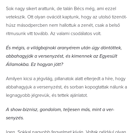
Sok nagy sikert arattunk, de talán Bécs még, ami ezzel
vetekszik. Ott olyan ovációt kaptunk, hogy az utolsó tizenöt-
húsz másodpercben nem hallottuk a zenét, csak a belső
ritmusunk vitt tovább. Az valami csodálatos volt.
És mégis, a világbajnoki aranyérem után úgy döntöttek,
abbahagyják a versenyzést, és kimennek az Egyesült
Államokba. Ez hogyan jött?
Amilyen kicsi a jégvilág, pillanatok alatt elterjedt a híre, hogy
abbahagyjuk a versenyzést, és sorban kopogtattak nálunk a
legnagyobb jégrevük, és tettek ajánlatot.
A show-biznisz, gondolom, teljesen más, mint a ver­
senyzés.
Igen. Sokkal nagyobb fegyelmet kíván. Voltak például olyan