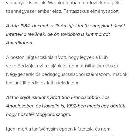
versenyek is voltak. Washingtonban rendezték meg őket
tizennégyezer ember előtt. Fantasztikus élményt adott.
Aztán 1984. december 16-án éjjel fél tizenegykor búcsút
intettek a revünek, de ön továbbra is kint maradt
Amerikában.
A bostoni jégtánciskola hívott, hogy legyek a klub
vezetőedzője, ezt az ajánlatot nem utasíthattam vissza.
Négygenerációs pedagóguscsaládból származom, imádok
tanítani, itt pedig ez lett a feladatom.
Aztán saját iskolát nyitott San Franciscóban, Los
Angeleseben és Hawaiin is, 1992-ben mégis úgy döntött,
hogy hazatér Magyarországra.
Igen, mert a tanítványaim éppen kifutottak, és nem