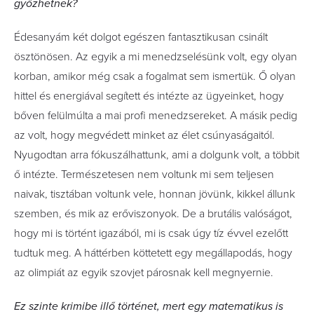
győzhetnek?
Édesanyám két dolgot egészen fantasztikusan csinált
ösztönösen. Az egyik a mi menedzselésünk volt, egy olyan
korban, amikor még csak a fogalmat sem ismertük. Ő olyan
hittel és energiával segített és intézte az ügyeinket, hogy
bőven felülmúlta a mai profi menedzsereket. A másik pedig
az volt, hogy megvédett minket az élet csúnyaságaitól.
Nyugodtan arra fókuszálhattunk, ami a dolgunk volt, a többit
ő intézte. Természetesen nem voltunk mi sem teljesen
naivak, tisztában voltunk vele, honnan jövünk, kikkel állunk
szemben, és mik az erőviszonyok. De a brutális valóságot,
hogy mi is történt igazából, mi is csak úgy tíz évvel ezelőtt
tudtuk meg. A háttérben köttetett egy megállapodás, hogy
az olimpiát az egyik szovjet párosnak kell megnyernie.
Ez szinte krimibe illő történet, mert egy matematikus is