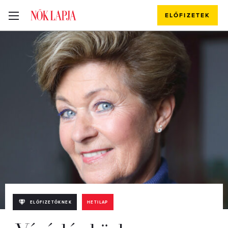
ELŐFIZETEK
ELŐFIZETŐKNEK
HETILAP