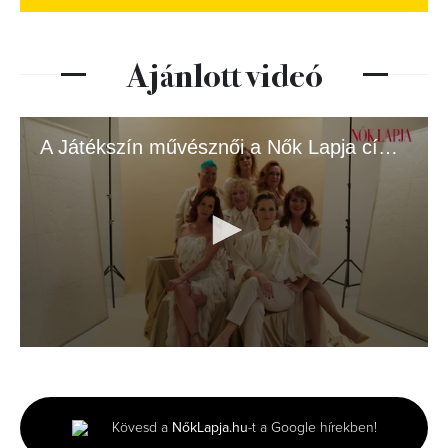
Ajánlott videó
A Játékszín művésznői a Nők Lapja címlapján
0
seconds
of
43
seconds
Kövesd a
NőkLapja.hu
-t a Google hírekben!