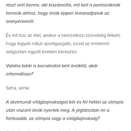
részt vett benne, aki kiszámolta, mit kell a pontozóknak
tenniük ahhoz, hogy önök éppen lemaradjanak az
aranyéremről.
És mit hoz az élet, amikor a nemzetközi szövetség felkért,
hogy legyek náluk sportigazgató, ezzel az emberrel
dolgoztam együtt éveken keresztül.
Valaha bárki is bocsánatot kért önöktől, akár
informálisan?
Soha, senki.
A dortmundi világbajnokságot két és fél héttel az olimpia
után viszont önök nyerték meg. A jégtáncban mi a
fontosabb, az olimpia vagy a világbajnokság?