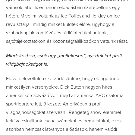
városok, ahol tizenhárom előadásban szerepeltünk egy
héten. Mivel mi voltunk az Ice Follies­ and ­Holiday on Ice
revü sztárjai, mindig minket küldtek előre, úgyhogy a
szabadnapjainkon tévé- és rádióinterjúkat adtunk,
sajtótájékoztatókon és közönségtalálkozókon vettünk részt.
Mindeközben, csak úgy „mellékesen”, nyertek két profi
világbajnokságot is.
Eleve belevettük a szerződésünkbe, hogy elengednek
minket ilyen versenyekre. Dick Button nagyon híres
amerikai korcsolyázó volt, majd az amerikai ABC csatorna
sportriportere lett, ő kezdte Amerikában a profi
világbajnokságokat szervezni. Rengeteg show-elemmel
tarkítva csináltunk csapatszámokat és bemutatókat, ezek
azonban nemcsak látványos előadások, hanem valódi