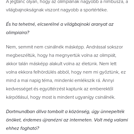
A jégtánc olyan, hogy az olimpiának nagyobb a nimbusza, a
világbajnokságnak viszont nagyobb a sportértéke.
És ha tehetné, elcserélné a világbajnoki aranyat az
olimpiaira?
Nem, semmit nem csinálnék másképp. Andrással sokszor
megbeszéltük, hogy ha megnyertük volna az olimpiát,
akkor talán másképp alakult volna az életünk. Nem lett
volna ekkora felhördülés abból, hogy nem mi győztünk, ez
mind a mai napig téma, mindenki emlékszik rá. Annyi
kedvességet és együttérzést kaptunk az emberektől
kárpótlásul, hogy most is mindent ugyanígy csinálnék.
Dortmundban állva tombolt a közönség, úgy ünnepelték
önöket, érdemes újranézni az interneten. Volt még valami
ehhez fogható?