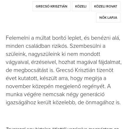
GRECSÓ KRISZTIÁN
KÖZELI
KÖZELI ROVAT
NŐK LAPJA
Felemelni a múltat borító leplet, és benézni alá,
minden családban rizikós. Szembesülni a
szüleink, nagyszüleink ki nem mondott
vágyaival, érzéseivel, hozhat magával fájdalmat,
de megbocsátást is. Grecsó Krisztián tizenöt
évet kutatott, készült arra, hogy megírja a
november közepén megjelenő regényét. A
munka végére nemcsak négy generáció
igazságához került közelebb, de önmagához is.