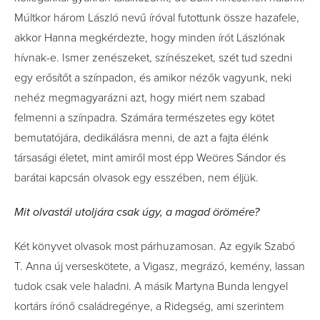
Múltkor három László nevű íróval futottunk össze hazafele,
akkor Hanna megkérdezte, hogy minden írót Lászlónak
hívnak-e. Ismer zenészeket, színészeket, szét tud szedni
egy erősítőt a színpadon, és amikor nézők vagyunk, neki
nehéz megmagyarázni azt, hogy miért nem szabad
felmenni a színpadra. Számára természetes egy kötet
bemutatójára, dedikálásra menni, de azt a fajta élénk
társasági életet, mint amiről most épp Weöres Sándor és
barátai kapcsán olvasok egy esszében, nem éljük.
Mit olvastál utoljára csak úgy, a magad örömére?
Két könyvet olvasok most párhuzamosan. Az egyik Szabó
T. Anna új verseskötete, a Vigasz, megrázó, kemény, lassan
tudok csak vele haladni. A másik Martyna­ Bunda lengyel
kortárs írónő családregénye, a Ridegség, ami szerintem