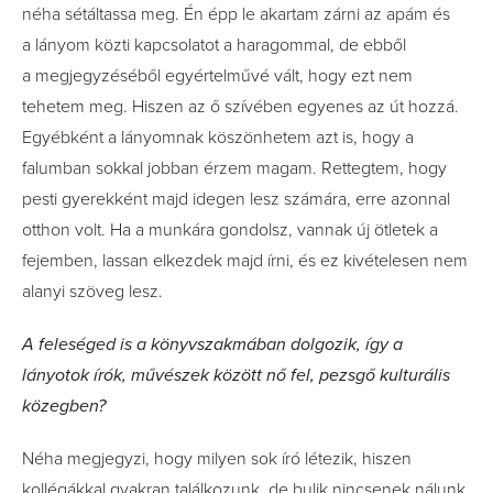
néha sétáltassa meg. Én épp le akartam zárni az apám és
a lányom közti kapcsolatot a haragommal, de ebből
a megjegyzéséből egyértelművé vált, hogy ezt nem
tehetem meg. Hiszen az ő szívében egyenes az út hozzá.
Egyébként a lányomnak köszönhetem azt is, hogy a
falumban sokkal jobban érzem magam. Rettegtem, hogy
pesti gyerekként majd idegen lesz számára, erre azonnal
otthon volt. Ha a munkára gondolsz, vannak új ötletek a
fejemben, lassan elkezdek majd írni, és ez kivételesen nem
alanyi szöveg lesz.
A feleséged is a könyvszakmában dolgozik, így a
lányotok írók, művészek között nő fel, pezsgő kulturális
közegben?
Néha megjegyzi, hogy milyen sok író létezik, hiszen
kollégákkal gyakran találkozunk, de bulik nincsenek nálunk.