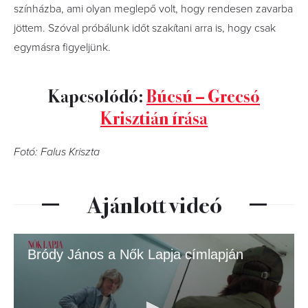
színházba, ami olyan meglepő volt, hogy rendesen zavarba
jöttem. Szóval próbálunk időt szakítani arra is, hogy csak
egymásra figyeljünk.
Kapcsolódó:
Búcsú – Grecsó
Krisztián írása
Fotó: Falus Kriszta
Ajánlott videó
Bródy János a Nők Lapja címlapján