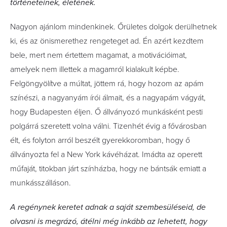
történeteinek, életének.
Nagyon ajánlom mindenkinek. Őrületes dolgok derülhetnek
ki, és az önismerethez rengeteget ad. Én azért kezdtem
bele, mert nem értettem magamat, a motivá­cióimat,
amelyek nem illettek a magamról kialakult képbe.
Felgöngyölítve a múltat, jöttem rá, hogy hozom az apám
színészi, a nagyanyám írói álmait, és a nagyapám vágyát,
hogy Budapesten éljen. Ő állványozó munkásként pesti
polgárrá szeretett volna válni. Tizenhét évig a fővárosban
élt, és folyton arról beszélt gyerekkoromban, hogy ő
állványozta fel a New York kávéházat. Imádta az operett
műfaját, titokban járt színházba, hogy ne bántsák emiatt a
munkásszálláson.
A regénynek keretet adnak a saját szembesüléseid, de
olvasni is megrázó, átélni még inkább az lehetett, hogy