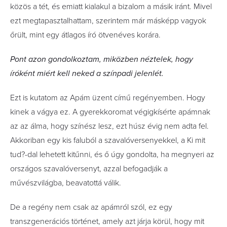
közös a tét, és emiatt kialakul a bizalom a másik iránt. Mivel
ezt megtapasztalhattam, szerintem már másképp vagyok
őrült, mint egy átlagos író ötvenéves korára.
Pont azon gondolkoztam, miközben néztelek, hogy
íróként miért kell neked a színpadi jelenlét.
Ezt is kutatom az Apám üzent című regényemben. Hogy
kinek a vágya ez. A gyerekkoromat végigkísérte apámnak
az az álma, hogy színész lesz, ezt húsz évig nem adta fel.
Akkoriban egy kis faluból a szavalóversenyekkel, a Ki mit
tud?-dal lehetett kitűnni, és ő úgy gondolta, ha megnyeri az
országos szavalóversenyt, azzal befogadják a
művészvilágba, beavatottá válik.
De a regény nem csak az apámról szól, ez egy
transzgenerációs történet, amely azt járja körül, hogy mit