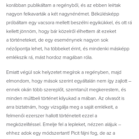
korábban publikáltam a regényből, és az ebben leírtak
nagyon felkavarták a két nagynénémet. Békülésképp
próbáltam egy vacsora mellett beszélni egyikükkel, és ott rá
kellett jönnöm, hogy bár közelről élhettem át ezeket
a történeteket, de egy eseménynek nagyon sok
nézőpontja lehet, ha többeket érint, és mindenki másképp
emlékszik rá, mást hordoz magában róla.
Emiatt végül sok helyzetet megírok a regényben, majd
elmondom, hogy mások szerint egyáltalán nem így zajlott –
ennek okán több szereplőt, szemtanút megkerestem, és
minden múltbeli történet kilyukad a mában. Az olvasót is
arra biztatnám, hogy vizsgálja meg a saját emlékeit, a
felmenői ezerszer hallott történeteit ezzel a
megközelítéssel. Emelje fel a lepleket, nézzen alájuk –
ehhez adok egy módszertant! ­Picit fájni fog, de az a