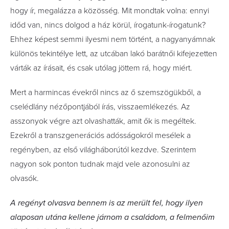
hogy ír, megalázza a közösség. Mit mondtak volna: ennyi
időd van, nincs dolgod a ház körül, írogatunk-írogatunk?
Ehhez képest semmi ilyesmi nem történt, a nagyanyámnak
különös tekintélye lett, az utcában lakó barátnői kifejezetten
várták az írásait, és csak utólag jöttem rá, hogy miért.
Mert a harmincas évekről nincs az ő szemszögükből, a
cselédlány nézőpontjából írás, visszaemlékezés. Az
asszonyok végre azt olvashatták, amit ők is megéltek.
Ezekről a transzgenerációs adósságokról mesélek a
regényben, az első világháborútól kezdve. Szerintem
nagyon sok ponton tudnak majd vele azonosulni az
olvasók.
A regényt olvasva bennem is az merült fel, hogy ilyen
alaposan utána kellene járnom a családom, a felme­nőim