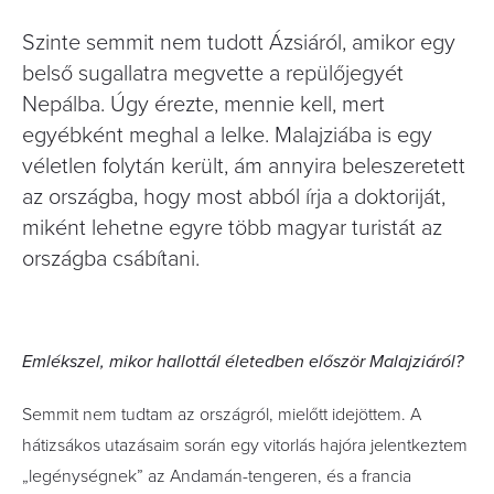
Szinte semmit nem tudott Ázsiáról, amikor egy
belső sugallatra megvette a repülőjegyét
Nepálba. Úgy érezte, mennie kell, mert
egyébként meghal a lelke. Malajziába is egy
véletlen folytán került, ám annyira beleszeretett
az országba, hogy most abból írja a doktoriját,
miként lehetne egyre több magyar turistát az
országba csábítani.
Emlékszel, mikor hallottál életedben először Malajziáról?
Semmit nem tudtam az országról, mielőtt idejöttem. A
hátizsákos utazásaim során egy vitorlás hajóra jelentkeztem
„legénységnek” az Andamán-tengeren, és a francia