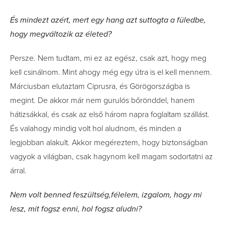
És mindezt azért, mert egy hang azt suttogta a füledbe,
hogy megváltozik az életed?
Persze. Nem tudtam, mi ez az egész, csak azt, hogy meg
kell csinálnom. Mint ahogy még egy útra is el kell mennem.
Márciusban elutaztam Ciprusra, és Görögországba is
megint. De akkor már nem gurulós bőrönddel, hanem
hátizsákkal, és csak az első három napra foglaltam szállást.
És valahogy mindig volt hol aludnom, és minden a
legjobban alakult. Akkor megéreztem, hogy biztonságban
vagyok a világban, csak hagynom kell magam sodortatni az
árral.
Nem volt benned feszültség,félelem, izgalom, hogy mi
lesz, mit fogsz enni, hol fogsz aludni?