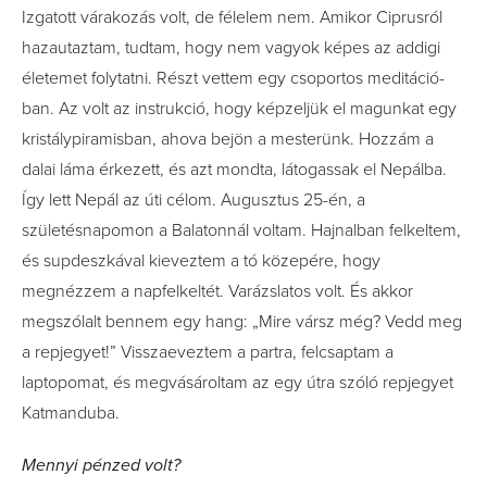
Izgatott várakozás volt, de félelem nem. Amikor Ciprusról
hazautaztam, tudtam, hogy nem vagyok képes az addigi
életemet folytatni. Részt vettem egy csoportos meditáció­
ban. Az volt az instrukció, hogy képzeljük el magunkat egy
kristálypiramisban, ahova bejön a mesterünk. Hozzám a
dalai láma érkezett, és azt mondta, látogassak el Nepálba.
Így lett Nepál az úti célom. Augusztus 25-én, a
születésnapomon a Balatonnál voltam. Hajnalban felkeltem,
és supdeszkával kieveztem a tó közepére, hogy
megnézzem a napfelkeltét. Varázslatos volt. És akkor
megszólalt bennem egy hang: „Mire vársz még? Vedd meg
a repjegyet!” Visszaeveztem a partra, felcsaptam a
laptopomat, és megvásároltam az egy útra szóló repjegyet
Katmanduba.
Mennyi pénzed volt?