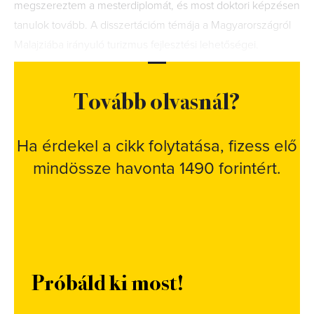
megszereztem a mesterdiplomát, és most doktori képzésen
tanulok tovább. A disszertációm témája a Magyarországról
Malajziába irányuló turizmus fejlesztési lehetőségei.
Tovább olvasnál?
Ha érdekel a cikk folytatása, fizess elő
mindössze havonta 1490 forintért.
Próbáld ki most!