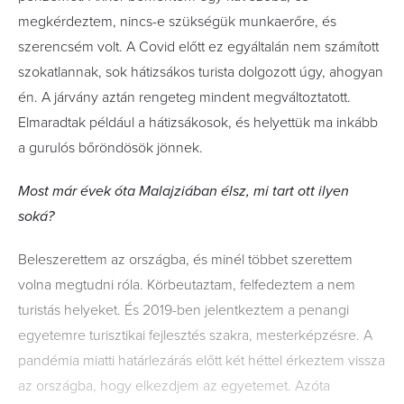
megkérdeztem, nincs-e szükségük munkaerőre, és
szerencsém volt. A Covid előtt ez egyáltalán nem számított
szokatlannak, sok hátizsákos turista dolgozott úgy, ahogyan
én. A járvány aztán rengeteg mindent megváltoztatott.
Elmaradtak például a hátizsákosok, és helyettük ma inkább
a gurulós bőröndösök jönnek.
Most már évek óta Malajziában élsz, mi tart ott ilyen
soká?
Beleszerettem az országba, és minél többet szerettem
volna megtudni róla. Körbeutaztam, felfedeztem a nem
turistás helyeket. És 2019-ben jelentkeztem a penangi
egyetemre turisztikai fejlesztés szakra, mesterképzésre. A
pandémia miatti határlezárás előtt két héttel érkeztem vissza
az országba, hogy elkezdjem az egyetemet. Azóta