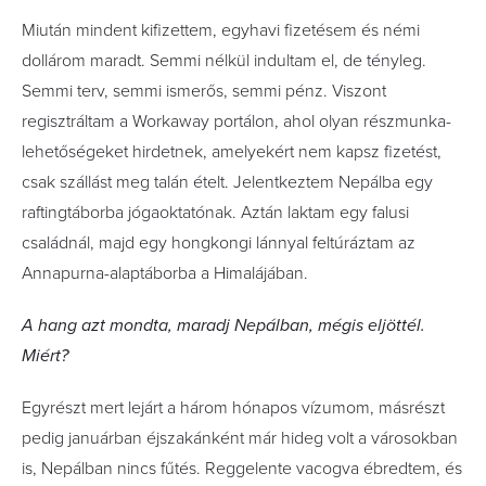
Miután mindent kifizettem, egyhavi fizetésem és némi
dollárom maradt. Semmi nélkül indultam el, de tényleg.
Semmi terv, semmi ismerős, semmi pénz. Viszont
regisztráltam a Workaway portálon, ahol olyan részmunka-
lehetőségeket hirdetnek, amelyekért nem kapsz fizetést,
csak szállást meg talán ételt. Jelentkeztem Nepálba egy
raftingtáborba jógaoktatónak. Aztán laktam egy falusi
családnál, majd egy hongkongi lánnyal feltúráztam az
Annapurna-alaptáborba a Himalájában.
A hang azt mondta, maradj Nepálban, mégis eljöttél.
Miért?
Egyrészt mert lejárt a három hónapos vízumom, másrészt
pedig ja­nuár­ban éjszakánként már hideg volt a városokban
is, Nepálban nincs fűtés. Reggelente vacogva ébredtem, és