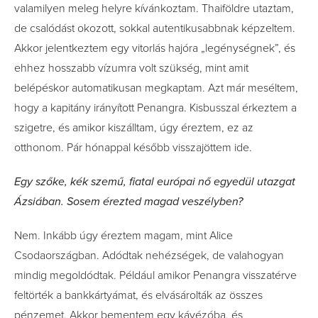
valamilyen meleg helyre kívánkoztam. Thaiföldre utaztam,
de csalódást okozott, sokkal autentikusabbnak képzeltem.
Akkor jelentkeztem egy vitorlás hajóra „legénységnek”, és
ehhez hosszabb vízumra volt szükség, mint amit
belépéskor automatikusan megkaptam. Azt már meséltem,
hogy a kapitány irányított Penangra. Kisbusszal érkeztem a
szigetre, és amikor kiszálltam, úgy éreztem, ez az
otthonom. Pár hónappal később visszajöttem ide.
Egy szőke, kék szemű, fiatal európai nő egyedül utazgat
Ázsiában. Sosem érezted magad veszélyben?
Nem. Inkább úgy éreztem magam, mint Alice
Csodaországban. Adódtak nehézségek, de valahogyan
mindig megoldódtak. Például amikor Penangra visszatérve
feltörték a bankkártyámat, és elvásárolták az összes
pénzemet. Akkor bementem egy kávézóba, és