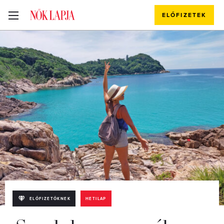
ELŐFIZETEK
ELŐFIZETŐKNEK
HETILAP