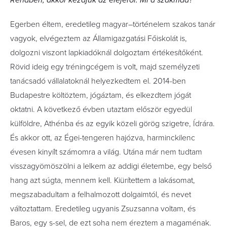
Rendben, akkor kezdjük az elejéről. Mi a szakmád?
Egerben éltem, eredetileg magyar–történelem szakos tanár
vagyok, elvégeztem az Államigazgatási Főiskolát is,
dolgozni viszont lapkiadóknál dolgoztam értékesítőként.
Rövid ideig egy tréningcégem is volt, majd személyzeti
tanácsadó vállalatoknál helyezkedtem el. 2014-ben
Budapestre költöztem, jógáztam, és elkezdtem jógát
oktatni. A következő évben utaztam először egyedül
külföldre, Athénba és az egyik közeli görög szigetre, Ídrára.
És akkor ott, az Égei-tengeren hajózva, harminckilenc
évesen kinyílt számomra a világ. Utána már nem tudtam
visszagyömöszölni a lelkem az addigi életembe, egy belső
hang azt súgta, mennem kell. Kiürítettem a lakásomat,
megszabadultam a felhalmozott dolgaimtól, és nevet
változtattam. Eredetileg ugyanis Zsuzsanna voltam, és
Baros, egy s-sel, de ezt soha nem éreztem a magaménak.