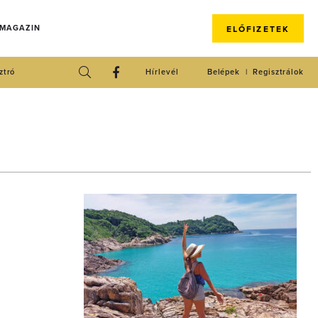
 MAGAZIN
ELŐFIZETEK
ztró
Hírlevél
Belépek
Regisztrálok