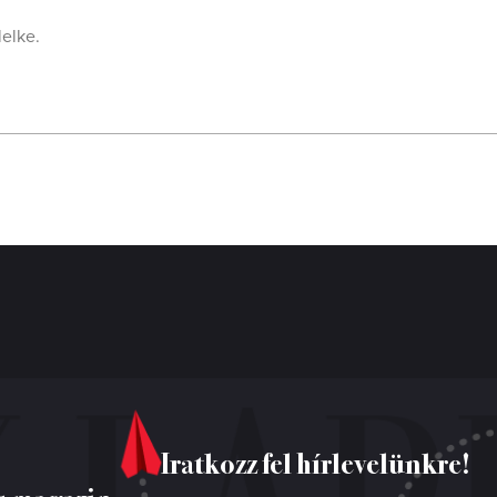
lelke.
Iratkozz fel hírlevelünkre!