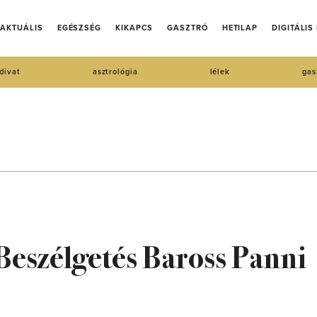
AKTUÁLIS
EGÉSZSÉG
KIKAPCS
GASZTRÓ
HETILAP
DIGITÁLIS
divat
asztrológia
lélek
gas
eszélgetés Baross Panni