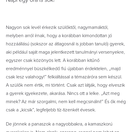
Napi egy óra is sok!
Nagyon sok levél érkezik szülőktől, nagymamáktól,
melyben arról írnak, hogy a korábban kimondottan jó
hozzáállású (sokszor az átlagosnál is jobban tanuló) gyerek,
aki például saját maga jelentkezett tanulmányi versenyekre,
egyszer csak közönyös lett. A korábban kitűnő
eredménnyel büszkélkedő fiú újabban érdektelen, „majd
csak lesz valahogy!” felkiáltással a témazáróra sem készül.
A szülők nem értik, mi történt. Csak azt látják, hogy elveszik
a gyerek igyekezete, akarása. Nincs ott a lelke. „Azt meg
minek? Az már szorgalmi, nem kell megcsinálni!” És ők még
csak a „kicsik”, legfeljebb tíz-tizenkét évesek.
De jönnek a panaszok a nagyobbakra, a kamaszkorú