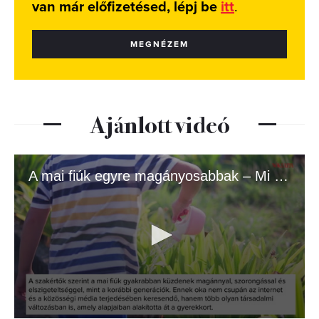
van már előfizetésed, lépj be
itt
.
MEGNÉZEM
Ajánlott videó
A mai fiúk egyre magányosabbak – Mi ennek az oka?