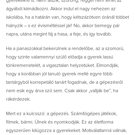
gyerekekre is. Nem alszik, szorong, reggel nem lehet az
ágyából kiimádkozni. Akkor indul el nagy nehezen az
iskolába, ha a határán van, hogy kétszázötven óránál többet
hiányzik – s ez évismétléssel jár! No, akkor bemegy pár
napra, utána megint fáj a hasa, a feje, és így tovább.
Ha a panaszokkal bekerülnek a rendelőbe, az a szomorú,
hogy szinte valamennyi szülő előadja a gyerek lassú
tönkremenetelét, a vigasztalan helyzetüket. Elmondják,
hogy a korábban jól tanuló gyerek mellé egyre több
tantárgyból korrepetáló tanárt fogadnak, de a gépezésről
nem esik egy árva szó sem. Csak akkor „vallják be”, ha
rákérdezek.
Mert ez a kulcsszó: a gépezés. Számítógépes játékok,
filmek, bármi. Ülnek és nyomkodják. Ez az életforma
egyszerűen kilúgozza a gyerekeket. Motiválatlanná válnak,