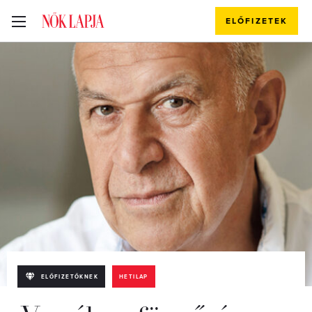
ELŐFIZETEK
ELŐFIZETŐKNEK
HETILAP