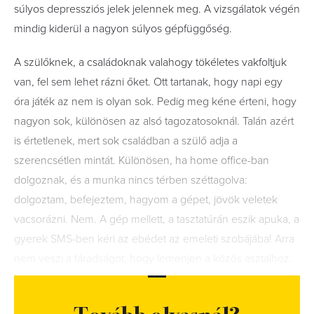
súlyos depressziós jelek jelennek meg. A vizsgálatok végén
mindig kiderül a nagyon súlyos gépfüggőség.
A szülőknek, a családoknak valahogy tökéletes vakfoltjuk
van, fel sem lehet rázni őket. Ott tartanak, hogy napi egy
óra játék az nem is olyan sok. Pedig meg kéne érteni, hogy
nagyon sok, különösen az alsó tagozatosoknál. Talán azért
is értetlenek, mert sok családban a szülő adja a
szerencsétlen mintát. Különösen, ha home office-ban
dolgoznak, és a munka nincs térben széttagolva:
dolgoztam, befejeztem, hagyom a gépet, jövök veletek
vacsorázni. Nem. A gép mellett, a tasztatúrán eszik apuka, a
gyerek SMS-ben kéri az ebédet az emeleti szobájába! Arra
nem veszi a fáradságot, hogy lemenjen a közös asztalhoz.
Tovább olvasnál?