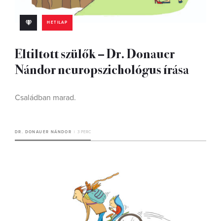
HETILAP
Eltiltott szülők – Dr. Donauer
Nándor neuropszichológus írása
Családban marad.
DR. DONAUER NÁNDOR
3 PERC