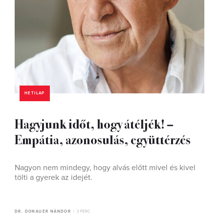
HETILAP
Hagyjunk időt, hogy átéljék! –
Empátia, azonosulás, együttérzés
Nagyon nem mindegy, hogy alvás előtt mivel és kivel
tölti a gyerek az idejét.
DR. DONAUER NÁNDOR
3 PERC