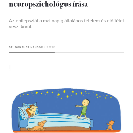
neuropszichológus írása
Az epilepsziát a mai napig általános félelem és előítélet
veszi körül.
DR. DONAUER NÁNDOR
3 PERC