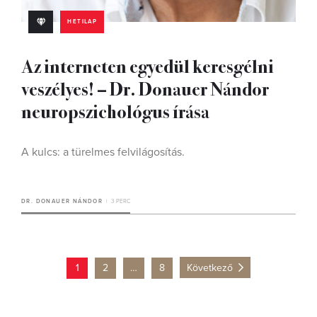
HETILAP
Az interneten egyedül keresgélni
veszélyes! – Dr. Donauer Nándor
neuropszichológus írása
A kulcs: a türelmes felvilágosítás.
DR. DONAUER NÁNDOR
3 PERC
1
2
…
8
Következő