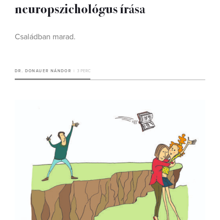
neuropszichológus írása
Családban marad.
DR. DONAUER NÁNDOR
3 PERC