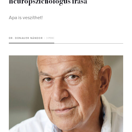
neuropszichológus írása
Apa is veszíthet!
DR. DONAUER NÁNDOR
3 PERC