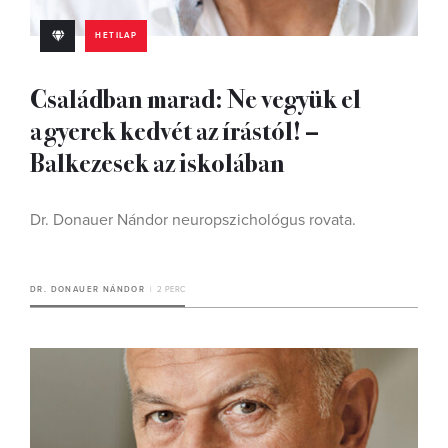
HETILAP
Családban marad: Ne vegyük el
a gyerek kedvét az írástól! –
Balkezesek az iskolában
Dr. Donauer Nándor neuropszichológus rovata.
DR. DONAUER NÁNDOR
2 PERC