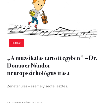
HETILAP
„A muzsikálás tartott egyben” – Dr.
Donauer Nándor
neuropszichológus írása
Zenetanulás = személyiségfejlesztés.
DR. DONAUER NÁNDOR
3 PERC