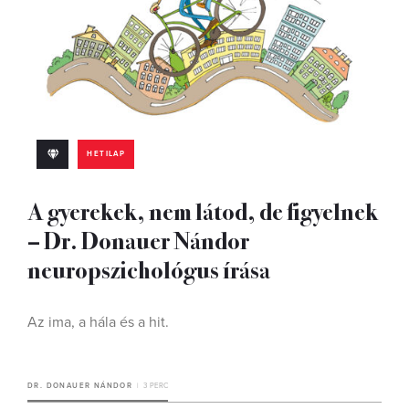
HETILAP
A gyerekek, nem látod, de figyelnek
– Dr. Donauer Nándor
neuropszichológus írása
Az ima, a hála és a hit.
DR. DONAUER NÁNDOR
3 PERC