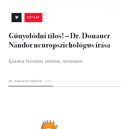
HETILAP
Gúnyolódni tilos! – Dr. Donauer
Nándor neuropszichológus írása
Éjszakai felriadás, járkálás, rémképek.
DR. DONAUER NÁNDOR
3 PERC