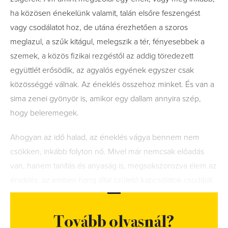
ha közösen énekelünk valamit, talán elsőre feszengést
vagy csodálatot hoz, de utána érezhetően a szoros
meglazul, a szűk kitágul, melegszik a tér, fényesebbek a
szemek, a közös fizikai rezgéstől az addig töredezett
együttlét erősödik, az agyalós egyének egyszer csak
közösséggé válnak. Az éneklés összehoz minket. És van a
sima zenei gyönyör is, amikor egy dallam annyira szép,
hogy beleremegek.
Ahogyan az idő halad, az éneklés vágya bennem nem
csökken, inkább folyton nő. Mivel már nemcsak előadás
van, hanem tanítás és anyaság is, megsokszorozva élem az
éneklés, az emberi hang által születő kapcsolatok csodáját.
Tovább olvasnál?