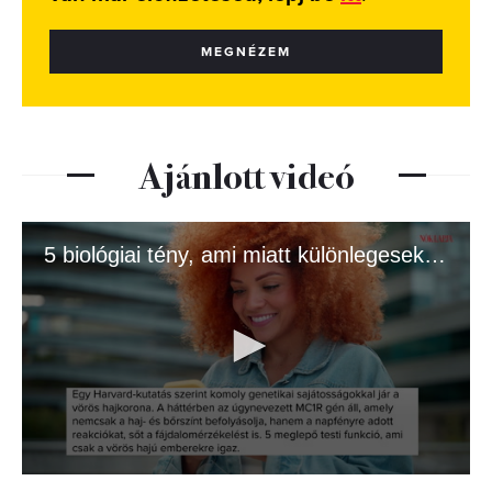
MEGNÉZEM
Ajánlott videó
5 biológiai tény, ami miatt különlegesek a vörös hajú emberek
0