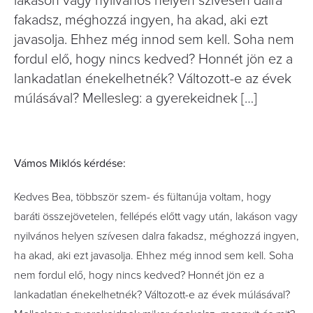
lakáson vagy nyilvános helyen szívesen dalra
fakadsz, méghozzá ingyen, ha akad, aki ezt
javasolja. Ehhez még innod sem kell. Soha nem
fordul elő, hogy nincs kedved? Honnét jön ez a
lankadatlan énekelhetnék? Változott-e az évek
múlásával? Mellesleg: a gyerekeidnek […]
Vámos Miklós kérdése:
Kedves Bea, többször szem- és fültanúja voltam, hogy
baráti összejövetelen, fellépés előtt vagy után, lakáson vagy
nyilvános helyen szívesen dalra fakadsz, méghozzá ingyen,
ha akad, aki ezt javasolja. Ehhez még innod sem kell. Soha
nem fordul elő, hogy nincs kedved? Honnét jön ez a
lankadatlan énekelhetnék? Változott-e az évek múlásával?