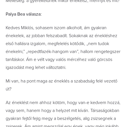
Mellesleg: a gyerekeidnek mikor énekelsz, mennyit és mit?
Palya Bea válasza:
Kedves Miklós, sohasem iszom alkoholt, ám gyakran
énekelek, az jobban felszabadít. Sokaknak az énekléshez
első hallásra izgalom, megfelelés kötődik, „nem tudok
énekelni,” „repedtfazék-hangom van”, hallom rengetegszer
tanításkor. Ám e vélt vagy valós mércéhez való görcsös
igazodást meg lehet változtatni.
Mi van, ha pont maga az éneklés a szabadság felé vezető
út?
Az éneklést nem ahhoz kötöm, hogy van-e kedvem hozzá,
vagy sem, hanem hogy a helyzet mit kíván. Társaságokban
gyakran fejtől fejig megy a beszélgetés, alig zsizsegnek a
zsigerek. Ám amint megszólal egy ének, vagy még inkább,