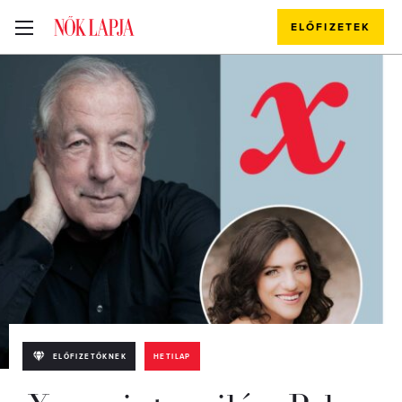
ELŐFIZETEK
ELŐFIZETŐKNEK
HETILAP