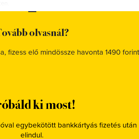
ten.
ovább olvasnál?
sa, fizess elő mindössze havonta 1490 forint
óbáld ki most!
ióval egybekötött bankkártyás fizetés után
elindul.