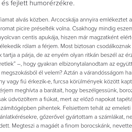
és fejlett humorérzékre.
fiamat alvás közben. Arcocskája annyira emlékeztet a
romat picire préselték volna. Csakhogy mindig eszem
yolcvan centis apukája, hiszen már magzatként elért
vélekedik rólam a férjem. Most biztosan csodálkoznak
tartja a párja, de az enyém olyan ritkán beszél az ér
etlek” –, hogy gyakran elbizonytalanodtam az együtt 
agy megszokásból él velem? Aztán a várandósságom h
y vagy fiú érkezik-e, furcsa körülmények között kap
érjem meghívta a barátait, hogy beszélgessünk, bor
ak üdvözöltem a fiúkat, mert az előző napokat tapét
 számítógépben pihentek. Felsiettem tehát az emeleti
ánlatkérésekre, gőzerővel gyártottam a számlákat, n
edett. Megteszi a magáét a finom borocskánk, nevett