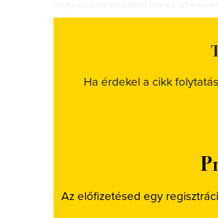
hogy én koncentráltan fülelek az emele
T
Ha érdekel a cikk folytatá
Pr
Az előfizetésed egy regisztrác