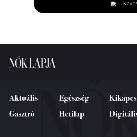
Köve
38
seconds
Volume
0%
Aktuális
Egészség
Kikapcs
Gasztró
Hetilap
Digitáli