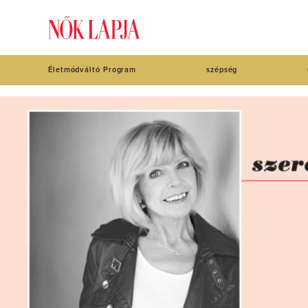
Életmódváltó Program
szépség