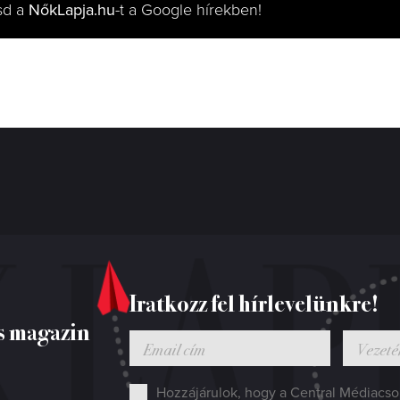
sd a
NőkLapja.hu
-t a Google hírekben!
Iratkozz fel hírlevelünkre!
s magazin
Hozzájárulok, hogy a Central Médiacsop