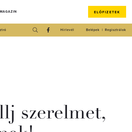
 MAGAZIN
ELŐFIZETEK
ztró
Hírlevél
Belépek
Regisztrálok
lj szerelmet,