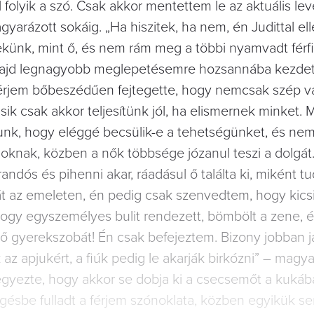
olyik a szó. Csak akkor mentettem le az aktuális leve
yarázott sokáig. „Ha hiszitek, ha nem, én Judittal el
rekünk, mint ő, és nem rám meg a többi nyamvadt férfi
 majd legnagyobb meglepetésemre hozsannába kezde
 férjem bőbeszédűen fejtegette, hogy nemcsak szép v
sik csak akkor teljesítünk jól, ha elismernek minket.
álunk, hogy eléggé becsülik-e a tehetségünket, és nem
oknak, közben a nők többsége józanul teszi a dolgát.
andós és pihenni akar, ráadásul ő találta ki, miként 
bát az emeleten, én pedig csak szenvedtem, hogy kicsi
hogy egyszemélyes bulit rendezett, bömbölt a zene, é
dő gyerekszobát! Én csak befejeztem. Bizony jobban j
az apjukért, a fiúk pedig le akarják birkózni” – magya
jegyezte, hogy akkor se dobja ki a csecsemőt a kukáb
gésbe fulladt a férjem szónoklata, közben egyikük se