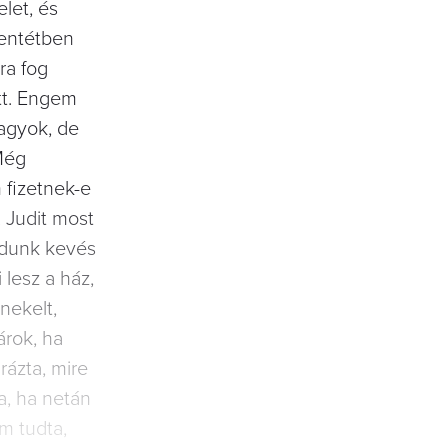
let, és
lentétben
ra fog
tt. Engem
agyok, de
 Még
 fizetnek-e
 Judit most
tudunk kevés
 lesz a ház,
nekelt,
árok, ha
rázta, mire
a, ha netán
m tudta,