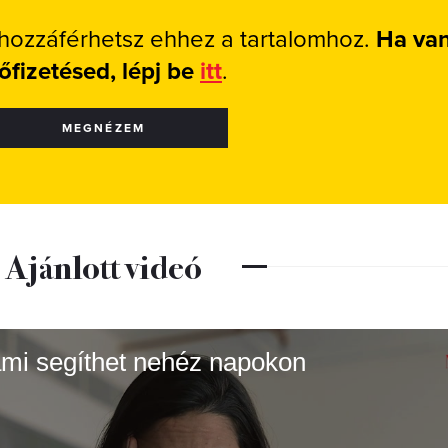
 hozzáférhetsz ehhez a tartalomhoz.
Ha va
lőfizetésed, lépj be
itt
.
MEGNÉZEM
Ajánlott videó
 ami segíthet nehéz napokon