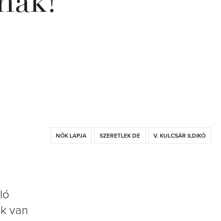
nak!
NŐK LAPJA
SZERETLEK DE
V. KULCSÁR ILDIKÓ
ló
nk van