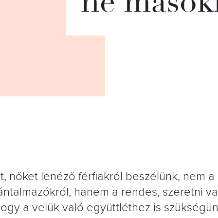
ne mások
 nőket lenéző férfiakról beszélünk, nem a
ntalmazókról, hanem a rendes, szeretni va
akhogy a velük való együttléthez is szükségü