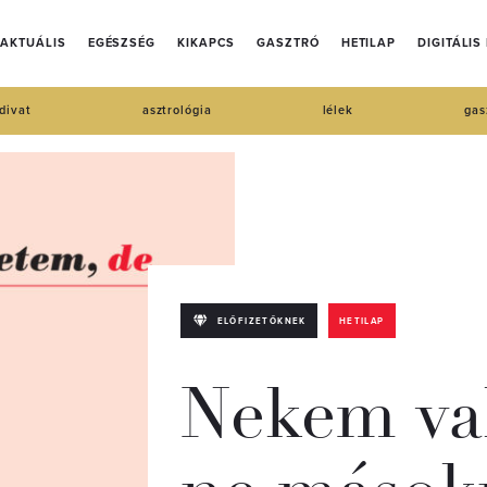
AKTUÁLIS
EGÉSZSÉG
KIKAPCS
GASZTRÓ
HETILAP
DIGITÁLIS
divat
asztrológia
lélek
gas
ELŐFIZETŐKNEK
HETILAP
Nekem val