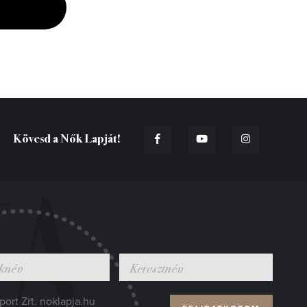
Kövesd a Nők Lapját!
ort Zrt. noklapja.hu