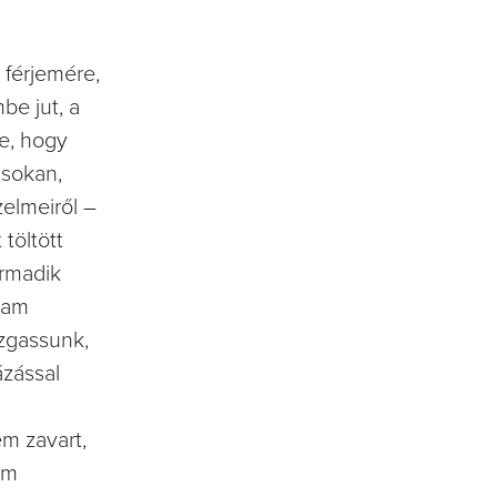
 férjemére,
be jut, a
e, hogy
 sokan,
zelmeiről –
töltött
armadik
tam
ozgassunk,
ázással
em zavart,
em