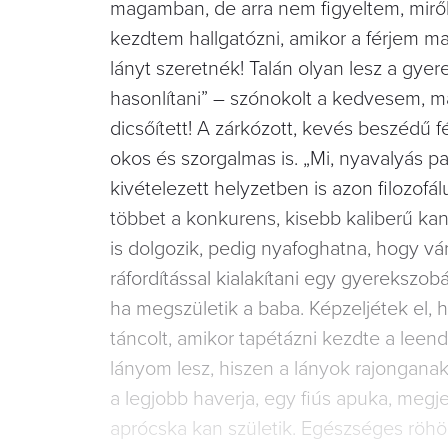
magamban, de arra nem figyeltem, miről f
kezdtem hallgatózni, amikor a férjem mag
lányt szeretnék! Talán olyan lesz a gye
hasonlítani” – szónokolt a kedvesem,
dicsőített! A zárkózott, kevés beszédű
okos és szorgalmas is. „Mi, nyavalyás pa
kivételezett helyzetben is azon filozof
többet a konkurens, kisebb kaliberű kan
is dolgozik, pedig nyafoghatna, hogy vár
ráfordítással kialakítani egy gyerekszo
ha megszületik a baba. Képzeljétek el, 
táncolt, amikor tapétázni kezdte a leen
lányom lesz, hiszen a lányok rajonganak 
a legjobb haverja, egy fiús apuka, meg
aprócska kan születik. Egészséges röhö