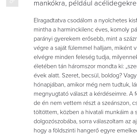
mankókra, például acélidegekre 
Elragadtatva csodálom a nyolchetes kis
mintha a harminckilenc éves, komoly pá
parányi gyerekem erősebb, mint a százn
végre a saját fülemmel halljam, miként 
elvégre minden feleség tudja, milyennek 
életében tán háromszor mondta ki: „szer
évek alatt. Szeret, becsül, boldog? V
hónapjában, amikor még nem tudtuk, lán
megnyugtató választ a kérdéseimre. A f
de én nem vettem részt a szeánszon, cs
töltöttem, közben a hivatali munkáim a
dolgozószobába, sorra válaszoltam az aj
hogy a földszinti hangerő egyre emelk