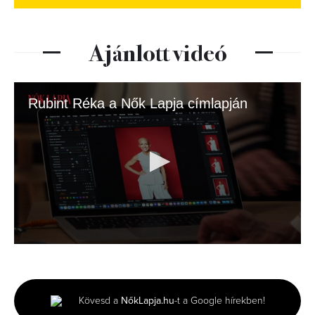
Ajánlott videó
Rubint Réka a Nők Lapja címlapján
0
seconds
of
46
seconds
Kövesd a
NőkLapja.hu
-t a Google hírekben!