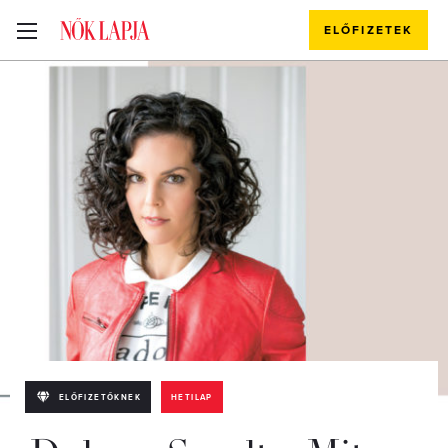
ELŐFIZETEK
ELŐFIZETŐKNEK
HETILAP