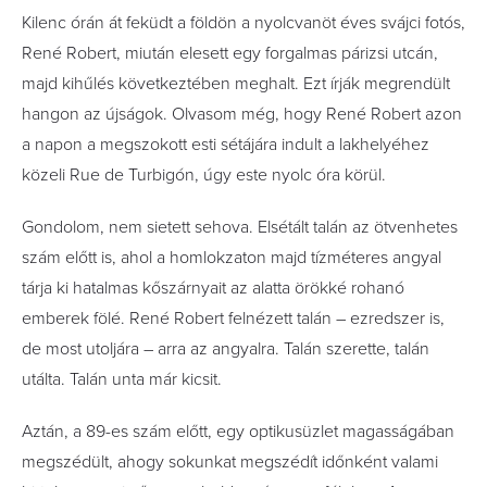
Kilenc órán át feküdt a földön a nyolcvanöt éves svájci fotós,
René Robert, miután elesett egy forgalmas párizsi utcán,
majd kihűlés következtében meghalt. Ezt írják megrendült
hangon az újságok. Olvasom még, hogy René Robert azon
a napon a megszokott esti sétájára indult a lakhelyéhez
közeli Rue de Turbigón, úgy este nyolc óra körül.
Gondolom, nem sietett sehova. Elsétált talán az ötvenhetes
szám előtt is, ahol a homlokzaton majd tízméteres angyal
tárja ki hatalmas kőszárnyait az alatta örökké rohanó
emberek fölé. René Robert felnézett talán – ezredszer is,
de most utoljára – arra az angyalra. Talán szerette, talán
utálta. Talán unta már kicsit.
Aztán, a 89-es szám előtt, egy optikusüzlet magasságában
megszédült, ahogy sokunkat megszédít időnként valami