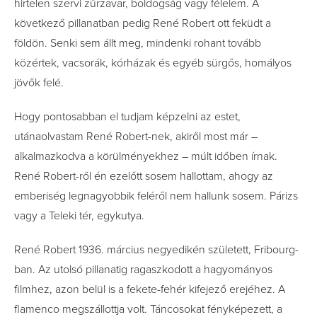
hirtelen szervi zűrzavar, boldogság vagy félelem. A
következő pillanatban pedig René Robert ott feküdt a
földön. Senki sem állt meg, mindenki rohant tovább
közértek, vacsorák, kórházak és egyéb sürgős, homályos
jövők felé.
Hogy pontosabban el tudjam képzelni az estet,
utánaolvastam René Robert-nek, akiről most már –
alkalmazkodva a körülményekhez – múlt időben írnak.
René Robert-ről én ezelőtt sosem hallottam, ahogy az
emberiség legnagyobbik feléről nem hallunk sosem. Párizs
vagy a Teleki tér, egykutya.
René Robert 1936. március negyedikén született, Fribourg-
ban. Az utolsó pillanatig ragaszkodott a hagyományos
filmhez, azon belül is a fekete-fehér kifejező erejéhez. A
flamenco megszállottja volt. Táncosokat fényképezett, a