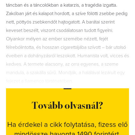
táncban és a táncolókban a katarzis, a tragédia izgatta.
Zakóban járt és kalapot hordott, a szíve fölötti zsebbe pedig
nett, pöttyös zsebkendőt hajtogatott. A barátai szerint
keveset beszélt, viszont csodálatosan tudott figyelni.
Olyankor mélyen az ember szemébe nézett, fejét
félrebólintotta, és hosszan cigarettájába szívott – bár utolsó
éveiben a dohányzásról leszokott. Humanista volt, vicces és
kedves. A termete alacsony, az orra egyenes, a szeme
mandula, a szakálla sűrű. Mondják, a halálával lezárult egy
fejezet a flamenco történetében.
Tovább olvasnál?
Ha érdekel a cikk folytatása, fizess elő
mindössze havonta 1490 forintért.