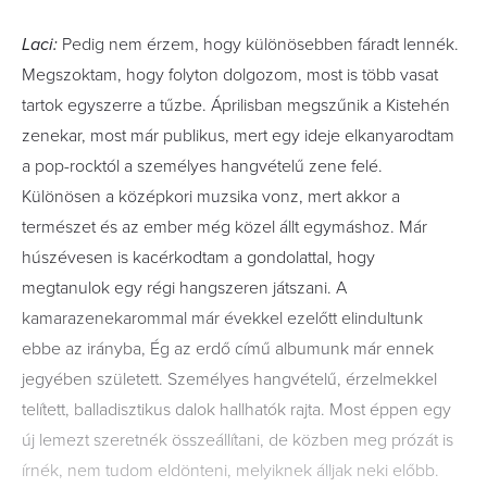
Laci:
Pedig nem érzem, hogy különösebben fáradt lennék.
Megszoktam, hogy folyton dolgozom, most is több vasat
tartok egyszerre a tűzbe. Áprilisban megszűnik a Kistehén
zenekar, most már publikus, mert egy ideje elkanyarodtam
a pop-rocktól a személyes hangvételű zene felé.
Különösen a középkori muzsika vonz, mert akkor a
természet és az ember még közel állt egymáshoz. Már
húszévesen is kacérkodtam a gondolattal, hogy
megtanulok egy régi hangszeren játszani. A
kamarazenekarommal már évekkel ezelőtt elindultunk
ebbe az irányba, Ég az erdő című albumunk már ennek
jegyében született. Személyes hangvételű, érzelmekkel
telített, balladisztikus dalok hallhatók rajta. Most éppen egy
új lemezt szeretnék összeállítani, de közben meg prózát is
írnék, nem tudom eldönteni, melyiknek álljak neki előbb.