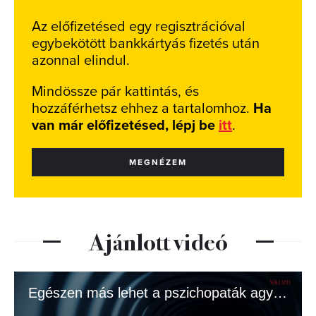
Az előfizetésed egy regisztrációval
egybekötött bankkártyás fizetés után
azonnal elindul.
Mindössze pár kattintás, és
hozzáférhetsz ehhez a tartalomhoz.
Ha
van már előfizetésed, lépj be
itt
.
MEGNÉZEM
Ajánlott videó
Egészen más lehet a pszichopaták agya, mint hittük