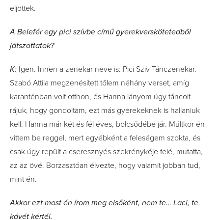
eljöttek.
A Belefér egy pici szívbe című gyerekverskötetedből
játszottatok?
K:
Igen. Innen a zenekar neve is: Pici Szív Tánczenekar.
Szabó Attila megzenésített tőlem néhány verset, amíg
karanténban volt otthon, és Hanna lányom úgy táncolt
rájuk, hogy gondoltam, ezt más gyerekeknek is hallaniuk
kell. Hanna már két és fél éves, bölcsődébe jár. Múltkor én
vittem be reggel, mert egyébként a feleségem szokta, és
csak úgy repült a cseresznyés szekrénykéje felé, mutatta,
az az övé. Borzasztóan élvezte, hogy valamit jobban tud,
mint én.
Akkor ezt most én írom meg elsőként, nem te… Laci, te
kávét kértél.