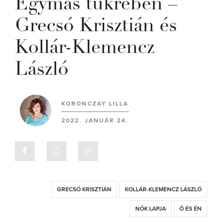
Egymás tükrében –
Grecsó Krisztián és
Kollár-Klemencz
László
KORONCZAY LILLA
2022. JANUÁR 24.
GRECSÓ KRISZTIÁN
KOLLÁR-KLEMENCZ LÁSZLÓ
NŐK LAPJA
Ő ÉS ÉN