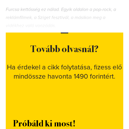
Furcsa kettősség ez nálad. Egyik oldalon a pop-rock, a
reklámfilmek, a Sziget fesztivál, a másikon meg a
vidékhez való vonzódás.
Tovább olvasnál?
Ha érdekel a cikk folytatása, fizess elő
mindössze havonta 1490 forintért.
Próbáld ki most!