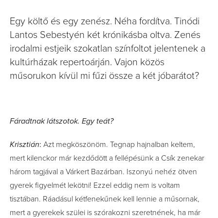
Egy költő és egy zenész. Néha fordítva. Tinódi
Lantos Sebestyén két krónikásba oltva. Zenés
irodalmi estjeik szokatlan színfoltot jelentenek a
kultúrházak repertoárján. Vajon közös
műsorukon kívül mi fűzi össze a két jóbarátot?
Fáradtnak látszotok. Egy teát?
Krisztián
:
Azt megköszönöm. Tegnap hajnalban keltem,
mert kilenckor már kezdődött a fellépésünk a Csík zenekar
három tagjával a Várkert Bazárban. Iszonyú nehéz ötven
gyerek figyelmét lekötni! Ezzel eddig nem is voltam
tisztában. Ráadásul kétfenekűnek kell lennie a műsornak,
mert a gyerekek szülei is szórakozni szeretnének, ha már