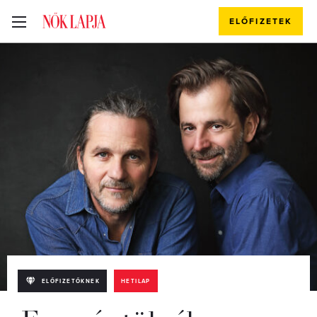
ELŐFIZETEK
ELŐFIZETŐKNEK
HETILAP