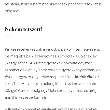
az utcán, hiszen ha mindenkivel csak pár szót váltok, az is
elég idő…
Nekem tetszett!
Kis késéssel érkezünk a városba, parkolni sem egyszerű,
de még elcsípjük a Nyíregyházi Cimborák Klubjának évi
„közgyűlését”. A klubtag gyerekek havonta egyszer,
szombat délelőtt gyűlnek össze a gyerekkönyvtárban, és
évente egyszer egy hétköznap délelőtt is kikérik őket az
iskolából. Ma van ez a boldogító nap, ezt neveztem én
közgyűlésnek, pedig egyáltalán nem hivatalos, és még
annál is kevésbé formális.
– Ilyenkor könyveket ajánlanak egymásnak a gyerekek,