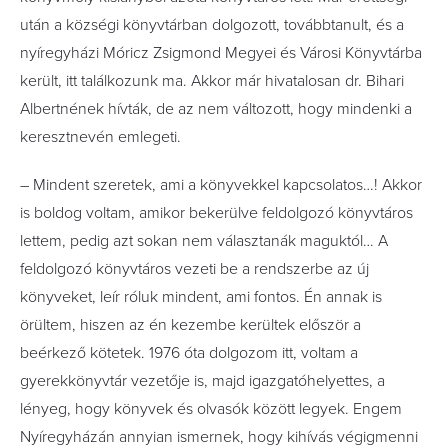
után a községi könyvtárban dolgozott, továbbtanult, és a
nyíregyházi Móricz Zsigmond Megyei és Városi Könyvtárba
került, itt találkozunk ma. Akkor már hivatalosan dr. Bihari
Albertnének hívták, de az nem változott, hogy mindenki a
keresztnevén emlegeti.
– Mindent szeretek, ami a könyvekkel kapcsolatos…! Akkor
is boldog voltam, amikor bekerülve feldolgozó könyvtáros
lettem, pedig azt sokan nem választanák maguktól… A
feldolgozó könyvtáros vezeti be a rendszerbe az új
könyveket, leír róluk mindent, ami fontos. Én annak is
örültem, hiszen az én kezembe kerültek először a
beérkező kötetek. 1976 óta dolgozom itt, voltam a
gyerekkönyvtár vezetője is, majd igazgatóhelyettes, a
lényeg, hogy könyvek és olvasók között legyek. Engem
Nyíregyházán annyian ismernek, hogy kihívás végigmenni