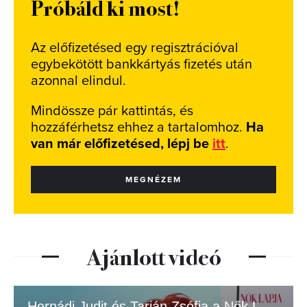
Próbáld ki most!
Az előfizetésed egy regisztrációval
egybekötött bankkártyás fizetés után
azonnal elindul.
Mindössze pár kattintás, és
hozzáférhetsz ehhez a tartalomhoz.
Ha
van már előfizetésed, lépj be
itt
.
MEGNÉZEM
Ajánlott videó
Hernádi Judit és Tarján Zsófia a Nők Lapja címlapján.mp4