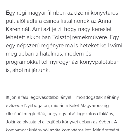
Egy régi magyar filmben az üzemi könyvtáros
pult alól adta a csinos fiatal nőnek az Anna
Kareninát. Ami azt jelzi, hogy nagy kereslet
lehetett akkoriban Tolsztoj remekművére. Egy-
egy népszerű regényre ma is heteket kell várni,
még abban a hatalmas, modern és
programokkal teli nyíregyházi könyvpalotában
is, ahol mi jártunk.
Itt jön a falu legolvasottabb lánya! – mondogatták néhány
évtizede Nyírbogáton, miután a Kelet-Magyarország
cikkéből megtudták, hogy egy alsó tagozatos diáklány,
Jolánka olvasta el a legtöbb könyvet abban az évben. A
könyvmoly kislányból azóta könyvtáros lett. Már érettségi