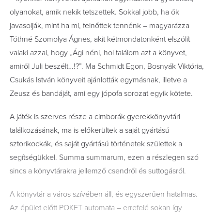
olyanokat, amik nekik tetszettek. Sokkal jobb, ha ők
javasolják, mint ha mi, felnőttek tennénk – magyarázza
Tóthné Szomolya Ágnes, akit kétmondatonként elszólít
valaki azzal, hogy „Ági néni, hol találom azt a könyvet,
amiről Juli beszélt…!?”. Ma Schmidt Egon, Bosnyák Viktória,
Csukás István könyveit ajánlották egymásnak, illetve a
Zeusz és bandáját, ami egy jópofa sorozat egyik kötete.
A játék is szerves része a cimborák gyerekkönyvtári
találkozásának, ma is előkerültek a saját gyártású
sztorikockák, és saját gyártású történetek születtek a
segítségükkel. Summa summarum, ezen a részlegen szó
sincs a könyvtárakra jellemző csendről és suttogásról.
A könyvtár a város szívében áll, és egyszerűen hatalmas.
Az épület előtt POKET automata – errefelé sokan így