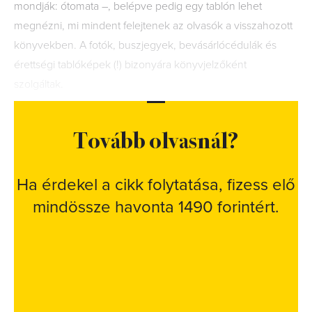
mondják: ótomata –, belépve pedig egy tablón lehet
megnézni, mi mindent felejtenek az olvasók a visszahozott
könyvekben. A fotók, buszjegyek, bevásárlócédulák és
érettségi tablóképek (!) bizonyára könyvjelzőként
szolgáltak.
Tovább olvasnál?
Ha érdekel a cikk folytatása, fizess elő
mindössze havonta 1490 forintért.