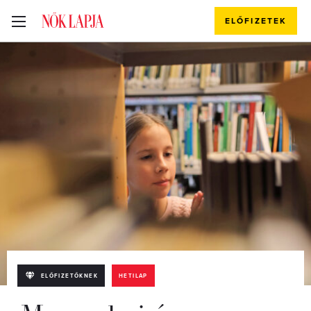
ELŐFIZETEK
ELŐFIZETŐKNEK
HETILAP