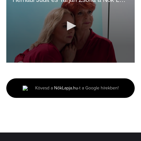
0
seconds
of
3
minutes,
Kövesd a
NőkLapja.hu
-t a Google hírekben!
2
seconds