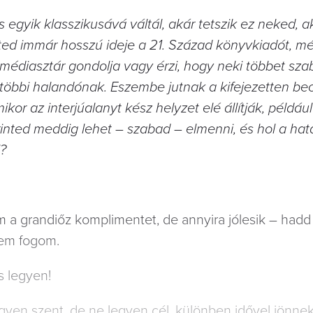
egyik klasszikusává váltál, akár tetszik ez neked, a
ted immár hosszú ideje a 21. Század könyvkiadót, m
édiasztár gondolja vagy érzi, hogy neki többet sza
 többi halandónak. Eszembe jutnak a kifejezetten b
kor az interjúalanyt kész helyzet elé állítják, például
rinted meddig lehet – szabad – elmenni, és hol a ha
l?
am a grandiőz komplimentet, de annyira jólesik – hadd
nem fogom.
is legyen!
gyen szent, de ne legyen cél, különben idővel jönnek