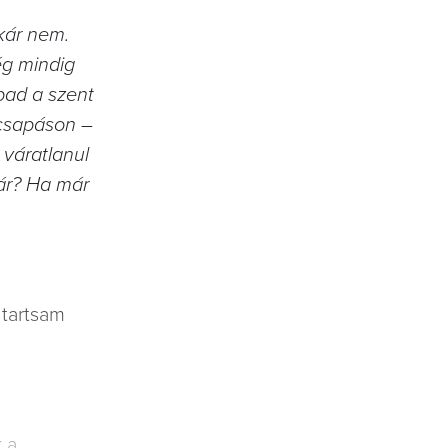
kár nem.
ég mindig
bad a szent
ecsapáson –
 váratlanul
tár? Ha már
 tartsam
 a