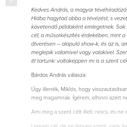
Kedves András, a magyar tévéhíradózás 
Hiába hagytad abba a tévézést, s veze
követendő példaként emlegetnek. Sok m
cél, a műsorkészítés érdekében, mint a
átverésen – alapuló show-k, és az is, ami
meglepik valamivel vagy valakivel. Sze
itt tartunk: voltaképpen mi is a szent cé
Bárdos András válasza:
Úgy illenék, Miklós, hogy visszautasíts
meg magamnak. Ígérem, elhinni azért 
Ami meg a szent célt illeti: nincs, és ne 
Legyen cél, de ne legyen szent, vagy le