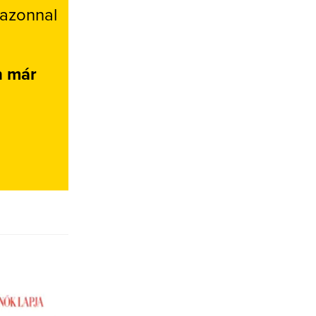
 azonnal
n már