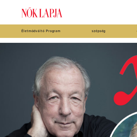
Életmódváltó Program
szépség