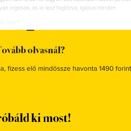
lyan ingesek, és le lesz taglózva, igázva minden.
ör, igaz?
ovább olvasnál?
sa, fizess elő mindössze havonta 1490 forint
óbáld ki most!