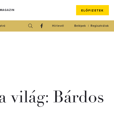
 MAGAZIN
ELŐFIZETEK
ztró
Hírlevél
Belépek
Regisztrálok
a világ: Bárdos