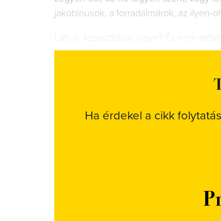
jakobinusok, a forradalmárok, az ilyen-o
Látjuk, tapasztaljuk, ugye? És nem elősz
T
Ha érdekel a cikk folytatá
Pr