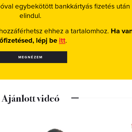
ióval egybekötött bankkártyás fizetés után
elindul.
 hozzáférhetsz ehhez a tartalomhoz.
Ha va
lőfizetésed, lépj be
itt
.
MEGNÉZEM
Ajánlott videó