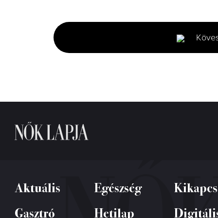
0
seconds
of
2
minutes,
Köve
6
seconds
Volume
0%
Aktuális
Egészség
Kikapcs
Gasztró
Hetilap
Digitáli