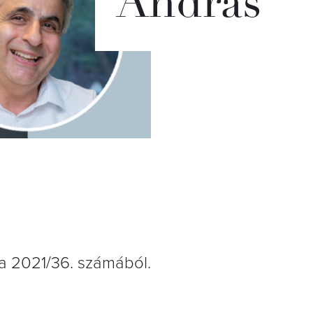
András
a 2021/36. számából.