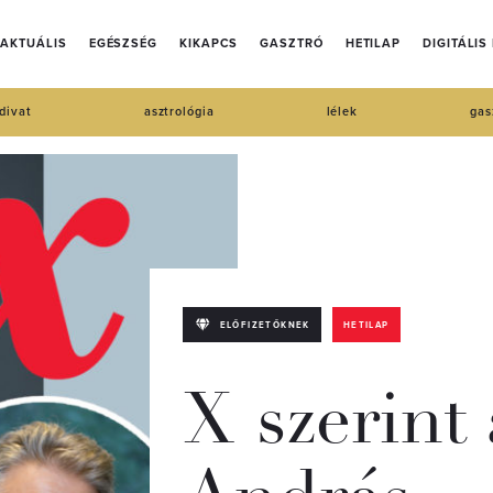
AKTUÁLIS
EGÉSZSÉG
KIKAPCS
GASZTRÓ
HETILAP
DIGITÁLIS
divat
asztrológia
lélek
gas
ELŐFIZETŐKNEK
HETILAP
X szerint 