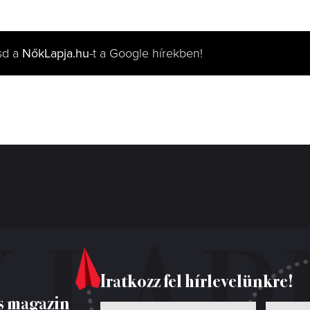
sd a
NőkLapja.hu
-t a Google hírekben!
Iratkozz fel hírlevelünkre!
s magazin