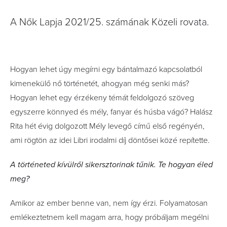
A Nők Lapja 2021/25. számának Közeli rovata.
Hogyan lehet úgy megírni egy bántalmazó kapcsolatból
kimenekülő nő történetét, ahogyan még senki más?
Hogyan lehet egy érzékeny témát feldolgozó szöveg
egyszerre könnyed és mély, fanyar és húsba vágó? Halász
Rita hét évig dolgozott Mély levegő című első regényén,
ami rögtön az idei Libri irodalmi díj döntősei közé repítette.
A történeted kívülről sikersztorinak tűnik. Te hogyan éled
meg?
Amikor az ember benne van, nem így érzi. Folyamatosan
emlékeztetnem kell magam arra, hogy próbáljam megélni