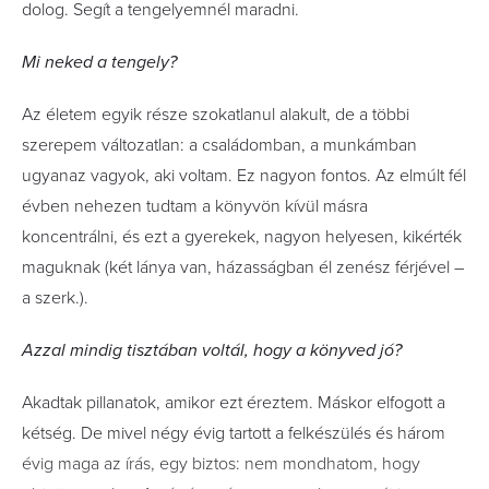
dolog. Segít a tengelyemnél maradni.
Mi neked a tengely?
Az életem egyik része szokatlanul alakult, de a többi
szerepem változatlan: a családomban, a munkámban
ugyanaz vagyok, aki voltam. Ez nagyon fontos. Az elmúlt fél
évben nehezen tudtam a könyvön kívül másra
koncentrálni, és ezt a gyerekek, nagyon helyesen, kikérték
maguknak (két lánya van, házasságban él zenész férjével –
a szerk.).
Azzal mindig tisztában voltál, hogy a könyved jó?
Akadtak pillanatok, amikor ezt éreztem. Máskor elfogott a
kétség. De mivel négy évig tartott a felkészülés és három
évig maga az írás, egy biztos: nem mondhatom, hogy