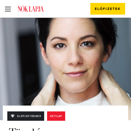
ELŐFIZETEK
ELŐFIZETŐKNEK
HETILAP