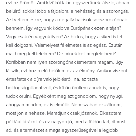
ezt az örömöt. Ami kívülről talán egyszerűnek látszik, abban
belülről sokkal több a fájdalom, a nehézség és a szorongás.
Azt vettem észre, hogy a negatív hatások sokszorozódnak
bennem. Így vagyunk kódolva Európának ezen a táján?
Vagy csak én vagyok ilyen? Az biztos, hogy a sikert is fel
kell dolgozni. Valamelyest félelmetes is az egész. Ezután
majd meg kell felelnem? De minek kell megfelelnem?
Korábban nem ilyen szorongónak ismertem magam, úgy
látszik, ezt hozta elő belőlem ez az élmény. Amikor viszont
értesítettek a díjra való jelölésről, na, az tiszta
boldogságpillanat volt, és külön örültem annak is, hogy
tudok örülni. Egyébként meg azt gondolom, hogy nyugi,
ahogyan minden, ez is elmúlik. Nem szabad elszállnom,
most jön a neheze. Maradjunk csak józanok. Elkezdtem
például túrázni, és ez nagyon jó, mert a földön tart, ritmust
ad, és a természet a maga egyszerűségével a legjobb