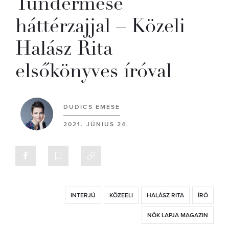
Tündérmese
háttérzajjal – Közeli
Halász Rita
elsőkönyves íróval
DUDICS EMESE
2021. JÚNIUS 24.
INTERJÚ
KÖZEELI
HALÁSZ RITA
ÍRÓ
NŐK LAPJA MAGAZIN