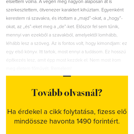
elsiettem volna. A végén még nagyon alaposan át is
szerkesztettem, ötvenezer karaktert kihúztam. Egyenként
kerestem rá szavakra, és irtottam a „majd”-okat, a „hogy”-
okat, az „és”-eket meg a „de”-ket. Először fel sem tűnik,
mennyi van ezekből a szavakból, amelyektől lomhább,
léhább lesz a szöveg. Az is fontos volt, hogy kimondjam: ez
egy első könyv. Itt tartok, most ennyi a tudásom. Ez hosszú
építkezés lesz, amit épp most kezdek el. Nem most írom
meg életem főművét. Remélem!
Tovább olvasnál?
Ha érdekel a cikk folytatása, fizess elő
mindössze havonta 1490 forintért.