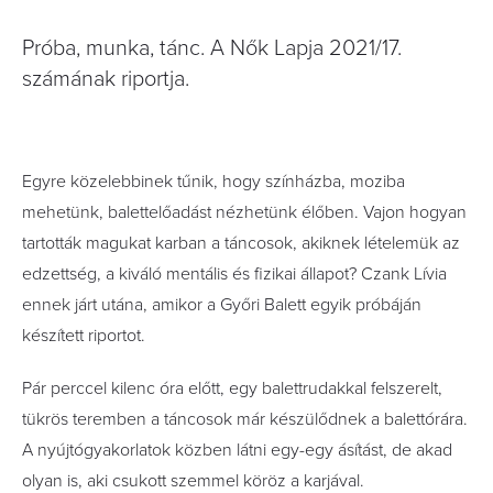
Próba, munka, tánc. A Nők Lapja 2021/17.
számának riportja.
Egyre közelebbinek tűnik, hogy színházba, moziba
mehetünk, balettelőadást nézhetünk élőben. Vajon hogyan
tartották magukat karban a táncosok, akiknek lételemük az
edzettség, a kiváló mentális és fizikai állapot? Czank Lívia
ennek járt utána, amikor a Győri Balett egyik próbáján
készített riportot.
Pár perccel kilenc óra előtt, egy balettrudakkal felszerelt,
tükrös teremben a táncosok már készülődnek a balettórára.
A nyújtógyakorlatok közben látni egy-egy ásítást, de akad
olyan is, aki csukott szemmel köröz a karjával.