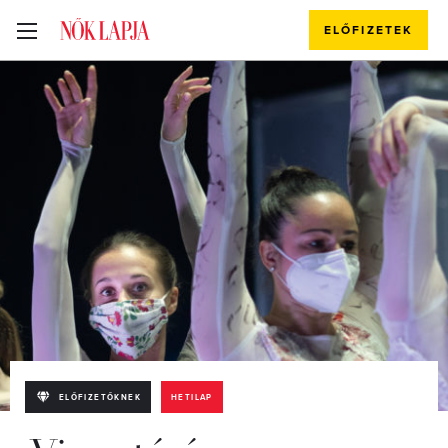
ELŐFIZETEK
ELŐFIZETŐKNEK
HETILAP