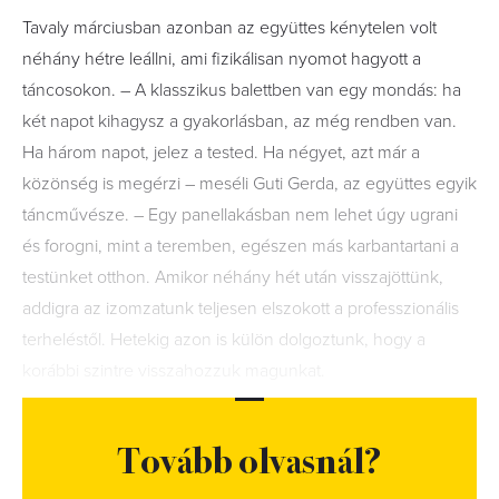
Tavaly márciusban azonban az együttes kénytelen volt
néhány hétre leállni, ami fizikálisan nyomot hagyott a
táncosokon. – A klasszikus balettben van egy mondás: ha
két napot kihagysz a gyakorlásban, az még rendben van.
Ha három napot, jelez a tested. Ha négyet, azt már a
közönség is megérzi – meséli Guti Gerda, az együttes egyik
táncművésze. – Egy panellakásban nem lehet úgy ugrani
és forogni, mint a teremben, egészen más karbantartani a
testünket otthon. Amikor néhány hét után visszajöttünk,
addigra az izomzatunk teljesen elszokott a professzionális
terheléstől. Hetekig azon is külön dolgoztunk, hogy a
korábbi szintre visszahozzuk magunkat.
Tovább olvasnál?