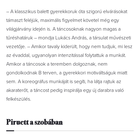
– A klasszikus balett gyerekkoruk óta szigorú elvárásokat
támaszt feléjük, maximális figyelmet követel még egy
világjárvány idején is. A táncosoknak nagyon magas a
tűréshatáruk – mondja Lukács András, a társulat művészeti
vezetője. – Amikor tavaly kiderült, hogy nem tudjuk, mi lesz
az évaddal, ugyanolyan intenzitással folytattuk a munkát.
Amikor a táncosok a teremben dolgoznak, nem
gondolkodnak B terven, a gyerekkori motiváltságuk miatt
sem. A koreográfus munkáját is segíti, ha látja rajtuk az
akaraterőt, a táncost pedig inspirálja egy új darabra való
felkészülés.
Piruett a szobában