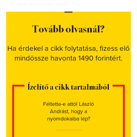
– És akkor mi lehettem volna?
Tovább olvasnál?
Ha érdekel a cikk folytatása, fizess elő
mindössze havonta 1490 forintért.
Ízelítő a cikk tartalmából
Féltette-e attól László
Andrást, hogy a
nyomdokaiba lép?