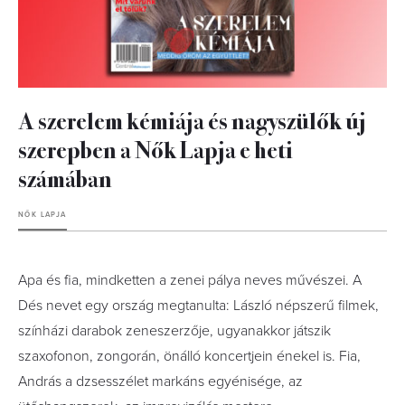
A szerelem kémiája és nagyszülők új
szerepben a Nők Lapja e heti
számában
NŐK LAPJA
Apa és fia, mindketten a zenei pálya neves művészei. A
Dés nevet egy ország megtanulta: László népszerű filmek,
színházi darabok zeneszerzője, ugyanakkor játszik
szaxofonon, zongorán, önálló koncertjein énekel is. Fia,
András a dzsesszélet markáns egyénisége, az