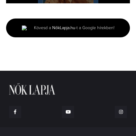
0
seconds
of
5
seconds
Kövesd a
NőkLapja.hu
-t a Google hírekben!