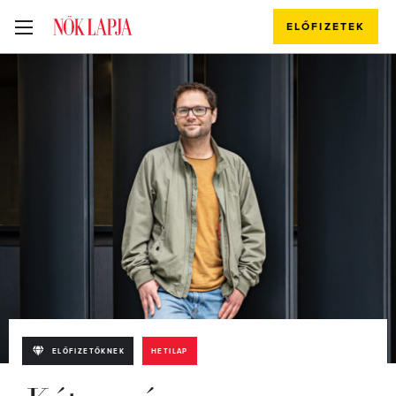
ELŐFIZETEK
ELŐFIZETŐKNEK
HETILAP