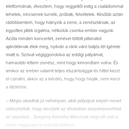
életformának, élveztem, hogy reggeltől estig a családommal
lehetek, nincsenek turnék, próbák, felvételek. Később aztán
rádöbbentem, hogy hiányzik a zene, a zenésztársak, az
együttes játék izgalma, nélkülük csonka ember vagyok.
Azóta minden koncertet, zenével töltött pillanatot
ajándéknak élek meg, nyilván a ránk váró baljós tél ígérete
miatt is. Szóval végiggondolva az eddigi pályámat,
hamarabb lettem zenész, mint hogy kimondtam volna. És
amikor az ember valamit teljes elszántsággal és hittel kezd
el csinálni, akkor az a kérdés, hogy hogy hívják, nem kerül
a látótérbe.
– Mégis akadtak jó néhányan, akik pályájuk elején nevet
változtattak, hogy kerüljék az óhatatlan összehasonlítást
az apjukkal… Szegény Karinthy Marcinak még ott volt a
zseni nagypapa is mázsás kőként…