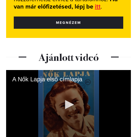
van már előfizetésed, lépj be
itt
.
MEGNÉZEM
Ajánlott videó
A Nők Lapja első címlapja