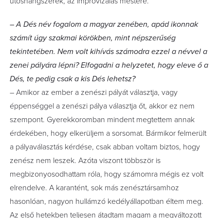
ütőshangszerek, az improvizálás mestere.
– A Dés név fogalom a magyar zenében, apád ikonnak
számít úgy szakmai körökben, mint népszerűség
tekintetében. Nem volt kihívás számodra ezzel a névvel a
zenei pályára lépni? Elfogadni a helyzetet, hogy eleve ő a
Dés, te pedig csak a kis Dés lehetsz?
– Amikor az ember a zenészi pályát választja, vagy
éppenséggel a zenészi pálya választja őt, akkor ez nem
szempont. Gyerekkoromban mindent megtettem annak
érdekében, hogy elkerüljem a sorsomat. Bármikor felmerült
a pályaválasztás kérdése, csak abban voltam biztos, hogy
zenész nem leszek. Azóta viszont többször is
megbizonyosodhattam róla, hogy számomra mégis ez volt
elrendelve. A karantént, sok más zenésztársamhoz
hasonlóan, nagyon hullámzó kedélyállapotban éltem meg.
Az első hetekben teljesen átadtam magam a megváltozott