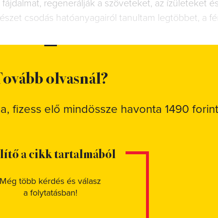
 fájdalmat, regenerálják a szöveteket, az ízületeket é
rmészet csodás hatóanyagairól tanultam legtöbbet, a f
ovább olvasnál?
sa, fizess elő mindössze havonta 1490 forint
elítő a cikk tartalmából
Még több kérdés és válasz
a folytatásban!