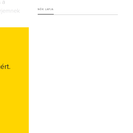
s a
érjemnek
NŐK LAPJA
ért.