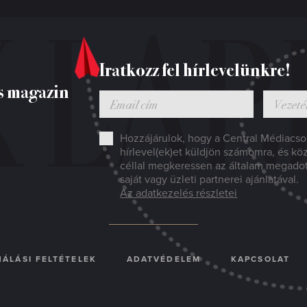
Iratkozz fel hírlevelünkre!
s magazin
Hozzájárulok, hogy a Central Médiacsop
hírlevel(ek)et küldjön számomra, és kö
céllal megkeressen az általam megado
saját vagy üzleti partnerei ajánlatával.
Az adatkezelés részletei
ÁLÁSI FELTÉTELEK
ADATVÉDELEM
KAPCSOLAT