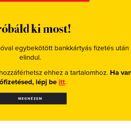
óbáld ki most!
ióval egybekötött bankkártyás fizetés után
elindul.
 hozzáférhetsz ehhez a tartalomhoz.
Ha va
lőfizetésed, lépj be
itt
.
MEGNÉZEM