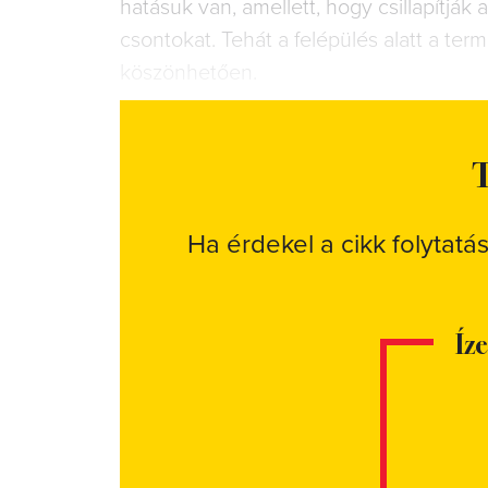
hatásuk van, amellett, hogy csillapítják a
csontokat. Tehát a felépülés alatt a te
köszönhetően.
T
Ha érdekel a cikk folytatá
Íz