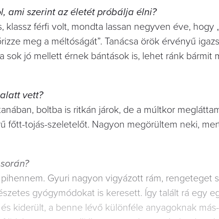
ami szerint az életét próbálja élni?
es, klassz férfi volt, mondta lassan negyven éve, hogy
izze meg a méltóságát”. Tanácsa örök érvényű igaz
 jó mellett érnek bántások is, lehet ránk bármit
alatt vett?
anában, boltba is ritkán járok, de a múltkor megláttam
̋tt-tojás-szeletelőt. Nagyon megörültem neki, mer
 során?
t pihennem. Gyuri nagyon vigyázott rám, rengeteget se
szetes gyógymódokat is keresett. Így talált rá egy e
́s kiderült, a benne lévő különféle anyagoknak más