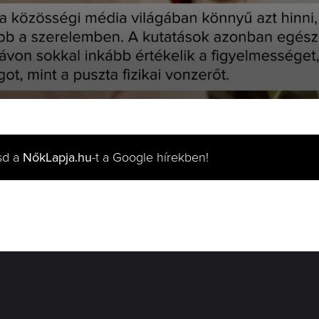
sd a
NőkLapja.hu
-t a Google hírekben!