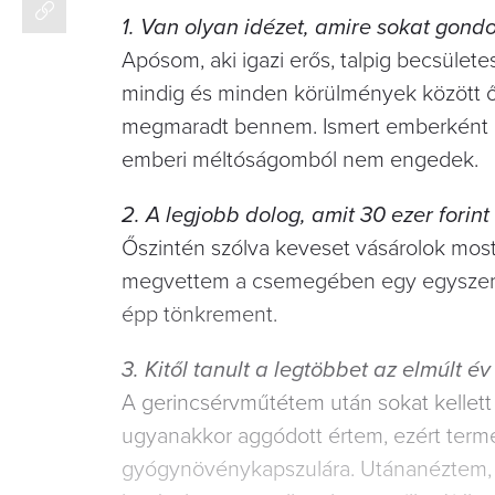
1. Van olyan idézet, amire sokat gondol, 
Apósom, aki igazi erős, talpig becsület
mindig és minden körülmények között őr
megmaradt bennem. Ismert emberként a sok
emberi méltóságomból nem engedek.
2. A legjobb dolog, amit 30 ezer forint 
Őszintén szólva keveset vásárolok most
megvettem a csemegében egy egyszerű fo
épp tönkrement.
3. Kitől tanult a legtöbbet az elmúlt év
A gerincsérvműtétem után sokat kellet
ugyanakkor aggódott értem, ezért termé
gyógynövénykapszulára. Utánanéztem, e