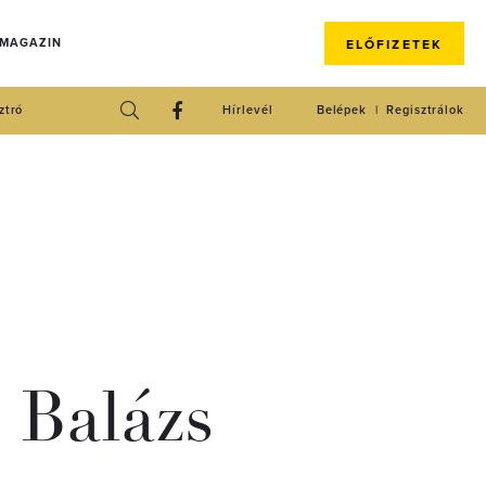
 MAGAZIN
ELŐFIZETEK
ztró
Hírlevél
Belépek
Regisztrálok
 Balázs