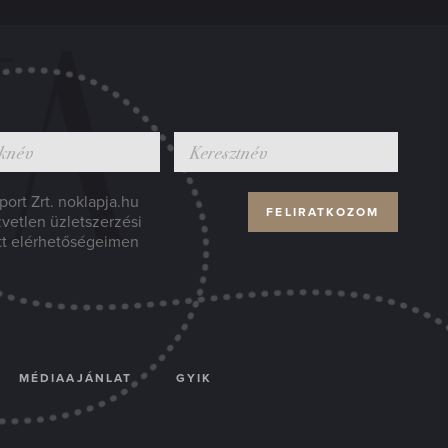
ort Zrt. noklapja.hu
zvetlen üzletszerzési
tt elérhetőségeimen
MÉDIAAJÁNLAT
GYIK