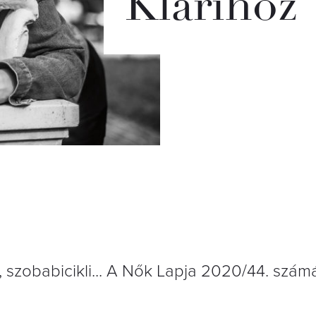
Klárihoz
 szobabicikli... A Nők Lapja 2020/44. szá