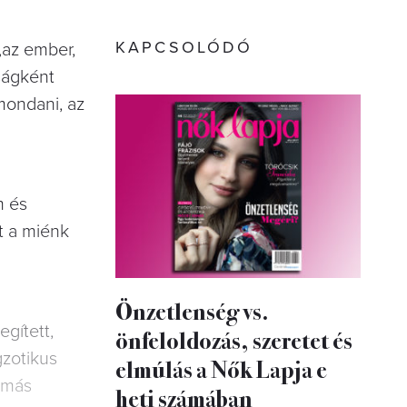
KAPCSOLÓDÓ
 „az ember,
ságként
 mondani, az
 és
t a miénk
Önzetlenség vs.
gített,
önfeloldozás, szeretet és
gzotikus
elmúlás a Nők Lapja e
-más
heti számában