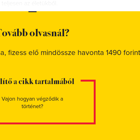
eljesen az életükből.
ovább olvasnál?
sa, fizess elő mindössze havonta 1490 forint
elítő a cikk tartalmából
Vajon hogyan végződik a
történet?