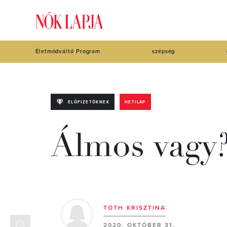
Életmódváltó Program
szépség
ELŐFIZETŐKNEK
HETILAP
Álmos vagy
TÓTH KRISZTINA
2020. OKTÓBER 31.