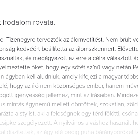
Irodalom rovata.
ége. Tizenegyre tervezték az álomvetítést. Nem örült v
ztonság kedvéért beállította az álomszkennert. Elővett
ználtak, és megágyazott az erre a célra választott a
figyelmeztette őket, hogy egy sötét színű vagy netán 
ágyban kell aludniuk, amely kifejezi a magyar többse
g felé, hogy az író nem közönséges ember, hanem műve
ogott igényesség jellemez, mint az írásaiban. Mindez
 mintás ágynemű mellett döntöttek, szokatlan, zöld
ta a stylist, aki a feleségnek egy térd fölötti, csóna
t csipke szegélyezett. A nyilvános alváshoz használt h
kal díszítették, az ágy elé pedig puha báránybőröket t