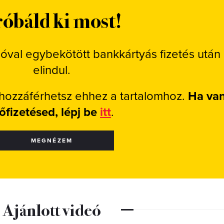
óbáld ki most!
ióval egybekötött bankkártyás fizetés után
elindul.
 hozzáférhetsz ehhez a tartalomhoz.
Ha va
lőfizetésed, lépj be
itt
.
MEGNÉZEM
Ajánlott videó