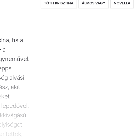
TÓTH KRISZTINA
ÁLMOS VAGY
NOVELLA
olna, ha a
e a
́gyneművel.
Peppa
́g alvási
́sz, akit
eket
 lepedővel.
kkivágású
elyiséget
erítettek,