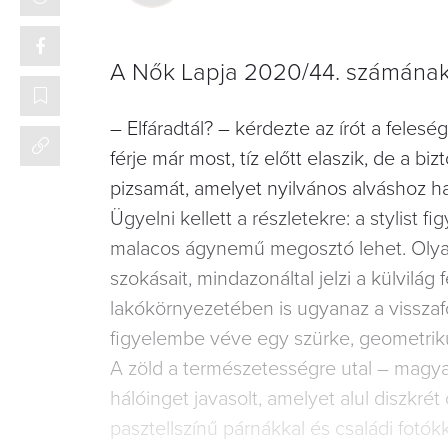
A Nők Lapja 2020/44. számának 
– Elfáradtál? – kérdezte az írót a feles
férje már most, tíz előtt elaszik, de a bi
pizsamát, amelyet nyilvános alváshoz has
Ügyelni kellett a részletekre: a stylist 
malacos ágynemű megosztó lehet. Olyan 
szokásait, mindazonáltal jelzi a külvilá
lakókörnyezetében is ugyanaz a visszaf
figyelembe véve egy szürke, geometrikus
A zöld a természetességre utal – magyaráz
hálóinget javasolt, amelyet alul diszkré
pasztellszínű párnákkal és családi fotók