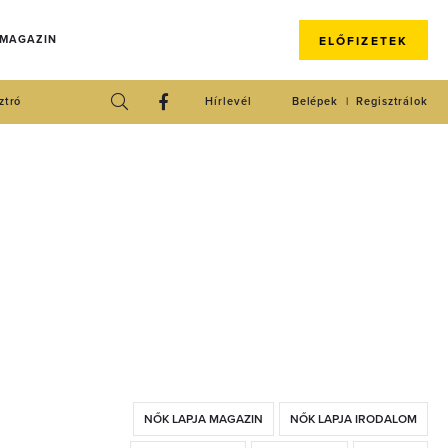
 MAGAZIN
ELŐFIZETEK
ztró
Hírlevél
Belépek
Regisztrálok
NŐK LAPJA MAGAZIN
NŐK LAPJA IRODALOM