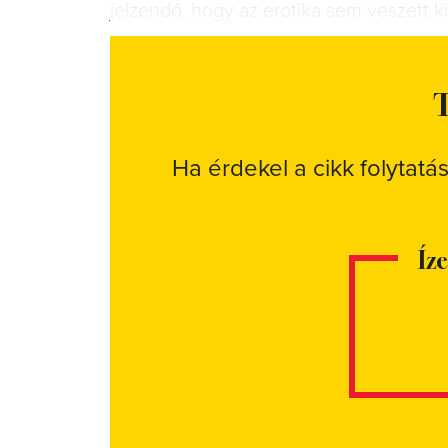
jelzendő, hogy az erotika sem veszett ki t
T
Ha érdekel a cikk folytatá
Íz