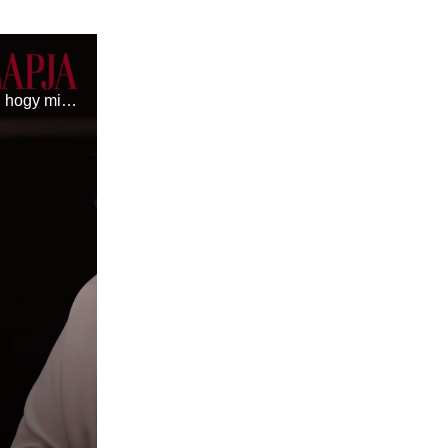
Jakupcsek Gabriella, Dr. Orsós Zsuzsanna, Gyurkó Szilvia, Mautner Zsófia és Dobray Sarolta meséltek arról, hogy milyen kihívásokkal és előnyökkel jár a női lét.