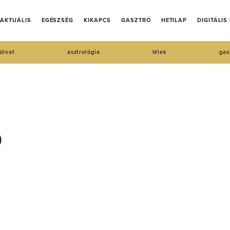
AKTUÁLIS
EGÉSZSÉG
KIKAPCS
GASZTRÓ
HETILAP
DIGITÁLIS
divat
asztrológia
lélek
gas
?