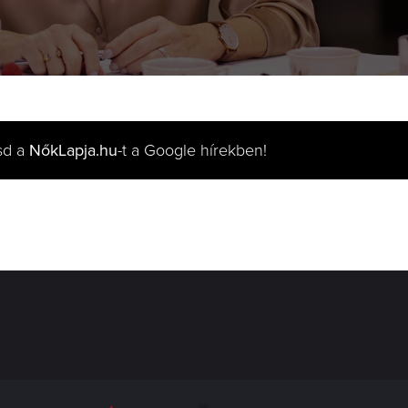
sd a
NőkLapja.hu
-t a Google hírekben!