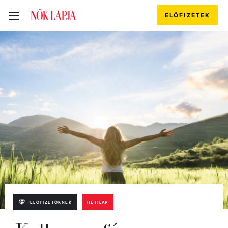
ELŐFIZETEK
ELŐFIZETŐKNEK
HETILAP