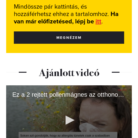
Mindössze pár kattintás, és
hozzáférhetsz ehhez a tartalomhoz.
Ha
van már előfizetésed, lépj be
itt
.
MEGNÉZEM
Ajánlott videó
Ez a 2 rejtett pollenmágnes az otthonodban súlyosbítja az allergiát