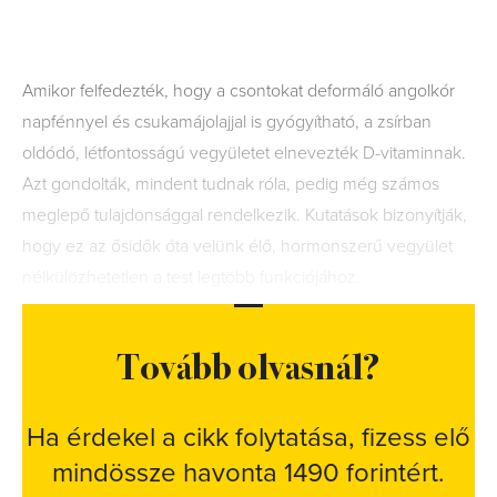
Amikor felfedezték, hogy a csontokat deformáló angolkór
napfénnyel és csukamájolajjal is gyógyítható, a zsírban
oldódó, létfontosságú vegyületet elnevezték D-vitaminnak.
Azt gondolták, mindent tudnak róla, pedig még számos
meglepő tulajdonsággal rendelkezik. Kutatások bizonyítják,
hogy ez az ősidők óta velünk élő, hormonszerű vegyület
nélkülözhetetlen a test legtöbb funkciójához.
Tovább olvasnál?
Ha érdekel a cikk folytatása, fizess elő
mindössze havonta 1490 forintért.