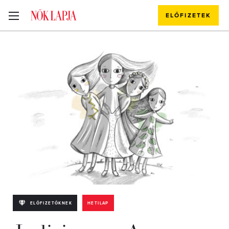
ELŐFIZETEK
ELŐFIZETŐKNEK
HETILAP