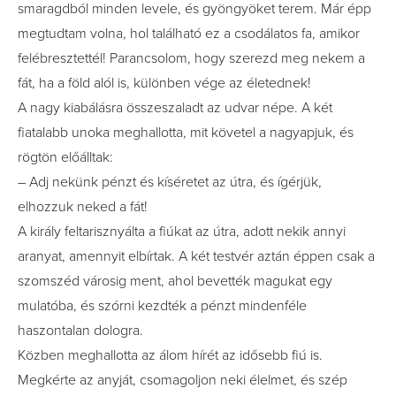
smaragdból minden levele, és gyöngyöket terem. Már épp
megtudtam volna, hol található ez a csodálatos fa, amikor
felébresztettél! Parancsolom, hogy szerezd meg nekem a
fát, ha a föld alól is, különben vége az életednek!
A nagy kiabálásra összeszaladt az udvar népe. A két
fiatalabb unoka meghallotta, mit követel a nagyapjuk, és
rögtön előálltak:
– Adj nekünk pénzt és kíséretet az útra, és ígérjük,
elhozzuk neked a fát!
A király feltarisznyálta a fiúkat az útra, adott nekik annyi
aranyat, amennyit elbírtak. A két testvér aztán éppen csak a
szomszéd városig ment, ahol bevették magukat egy
mulatóba, és szórni kezdték a pénzt mindenféle
haszontalan dologra.
Közben meghallotta az álom hírét az idősebb fiú is.
Megkérte az anyját, csomagoljon neki élelmet, és szép