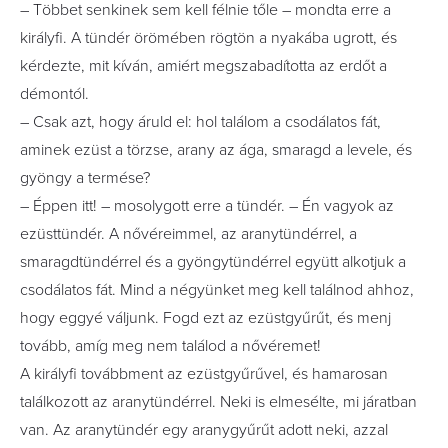
– Többet senkinek sem kell félnie tőle – mondta erre a
királyfi. A tündér örömében rögtön a nyakába ugrott, és
kérdezte, mit kíván, amiért megszabadította az erdőt a
démontól.
– Csak azt, hogy áruld el: hol találom a csodálatos fát,
aminek ezüst a törzse, arany az ága, smaragd a levele, és
gyöngy a termése?
– Éppen itt! – mosolygott erre a tündér. – Én vagyok az
ezüsttündér. A nővéreimmel, az aranytündérrel, a
smaragdtündérrel és a gyöngytündérrel együtt alkotjuk a
csodálatos fát. Mind a négyünket meg kell találnod ahhoz,
hogy eggyé váljunk. Fogd ezt az ezüstgyűrűt, és menj
tovább, amíg meg nem találod a nővéremet!
A királyfi továbbment az ezüstgyűrűvel, és hamarosan
találkozott az aranytündérrel. Neki is elmesélte, mi járatban
van. Az aranytündér egy aranygyűrűt adott neki, azzal