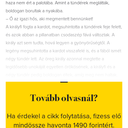
haza nem ért a palotába. Amint a tündérek meglátták,
boldogan borultak a nyakába.
– Ő az igazi hős, aki megmentett bennünket!
A királyfi fogta a kardot, megsuhintotta a tündérek feje felett,
és azok abban a pillanatban csodaszép fává változtak. A
király azt sem tudta, hová legyen a gyönyörűségtől. A
legény megsuhintotta a kardot visszafelé is, és a fából ismét
négy tündér lett. Az öreg király azonnal megtette a
legidősebb unokáját egyetlen örökösének, a királyfi és a
négy tündér pedig boldogan éltek, amíg meg nem haltak.
Tovább olvasnál?
Ha érdekel a cikk folytatása, fizess elő
mindössze havonta 1490 forintért.