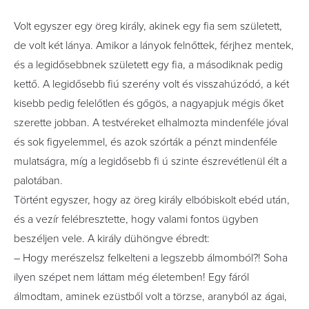
Volt egyszer egy öreg király, akinek egy fia sem született,
de volt két lánya. Amikor a lányok felnőttek, férjhez mentek,
és a legidősebbnek született egy fia, a másodiknak pedig
kettő. A legidősebb fiú szerény volt és visszahúzódó, a két
kisebb pedig felelőtlen és gőgös, a nagyapjuk mégis őket
szerette jobban. A testvéreket elhalmozta mindenféle jóval
és sok figyelemmel, és azok szórták a pénzt mindenféle
mulatságra, míg a legidősebb fi ú szinte észrevétlenül élt a
palotában.
Történt egyszer, hogy az öreg király elbóbiskolt ebéd után,
és a vezír felébresztette, hogy valami fontos ügyben
beszéljen vele. A király dühöngve ébredt:
– Hogy merészelsz felkelteni a legszebb álmomból?! Soha
ilyen szépet nem láttam még életemben! Egy fáról
álmodtam, aminek ezüstből volt a törzse, aranyból az ágai,