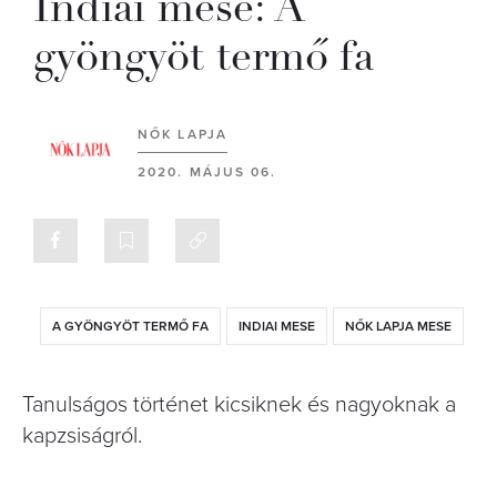
Indiai mese: A
gyöngyöt termő fa
NŐK LAPJA
2020. MÁJUS 06.
A GYÖNGYÖT TERMŐ FA
INDIAI MESE
NŐK LAPJA MESE
Tanulságos történet kicsiknek és nagyoknak a
kapzsiságról.