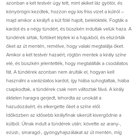
azonban a két testvér úgy tett, mint akiket láz gyötör, és
könyörögni kezdtek, hozzon egy kis friss vizet a kútról –
majd amikor a királyfi a kút fölé hajolt, belelökték. Fogták a
kardot és a négy tündért, és büszkén indultak velük haza. A
tündérek sírtak, fürtöket téptek ki a hajukból, és elszórták
őket az út mentén, remélve, hogy valaki megtalálja őket.
Amikor a két testvér hazaért, rögtön mentek a király színe
elé, és büszkén jelentették, hogy megtalálták a csodálatos
fát. A tündérek azonban nem árulták el, hogyan kell
használni a varázslatos kardot, így hiába suhogtattak, hiába
csapkodtak, a tündérek csak nem változtak fává. A király
éktelen haragra gerjedt, lehordta az unokáit a
hazudozásért, és elkergette őket a színe elől.
Időközben az idősebb királyfinak sikerült kivergődnie a
kútból. Útnak indult a tündérek után; követte az arany-,
ezüst-, smaragd-, gyöngyhajszálakat az út mentén, míg