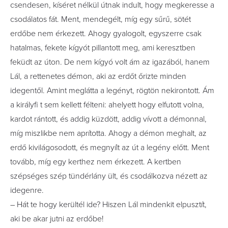
csendesen, kíséret nélkül útnak indult, hogy megkeresse a
csodálatos fát. Ment, mendegélt, míg egy sűrű, sötét
erdőbe nem érkezett. Ahogy gyalogolt, egyszerre csak
hatalmas, fekete kígyót pillantott meg, ami keresztben
feküdt az úton. De nem kígyó volt ám az igazából, hanem
Lál, a rettenetes démon, aki az erdőt őrizte minden
idegentől. Amint meglátta a legényt, rögtön nekirontott. Ám
a királyfi t sem kellett félteni: ahelyett hogy elfutott volna,
kardot rántott, és addig küzdött, addig vívott a démonnal,
míg miszlikbe nem aprította. Ahogy a démon meghalt, az
erdő kivilágosodott, és megnyílt az út a legény előtt. Ment
tovább, míg egy kerthez nem érkezett. A kertben
szépséges szép tündérlány ült, és csodálkozva nézett az
idegenre.
– Hát te hogy kerültél ide? Hiszen Lál mindenkit elpusztít,
aki be akar jutni az erdőbe!