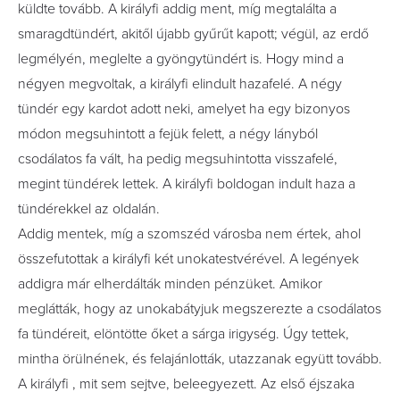
küldte tovább. A királyfi addig ment, míg megtalálta a
smaragdtündért, akitől újabb gyűrűt kapott; végül, az erdő
legmélyén, meglelte a gyöngytündért is. Hogy mind a
négyen megvoltak, a királyfi elindult hazafelé. A négy
tündér egy kardot adott neki, amelyet ha egy bizonyos
módon megsuhintott a fejük felett, a négy lányból
csodálatos fa vált, ha pedig megsuhintotta visszafelé,
megint tündérek lettek. A királyfi boldogan indult haza a
tündérekkel az oldalán.
Addig mentek, míg a szomszéd városba nem értek, ahol
összefutottak a királyfi két unokatestvérével. A legények
addigra már elherdálták minden pénzüket. Amikor
meglátták, hogy az unokabátyjuk megszerezte a csodálatos
fa tündéreit, elöntötte őket a sárga irigység. Úgy tettek,
mintha örülnének, és felajánlották, utazzanak együtt tovább.
A királyfi , mit sem sejtve, beleegyezett. Az első éjszaka