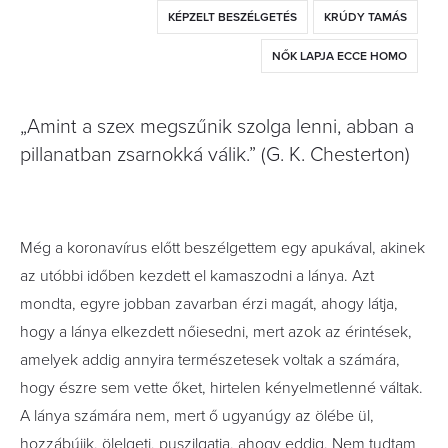
KÉPZELT BESZÉLGETÉS
KRÚDY TAMÁS
NŐK LAPJA ECCE HOMO
„Amint a szex megszűnik szolga lenni, abban a
pillanatban zsarnokká válik.” (G. K. Chesterton)
Még a koronavírus előtt beszélgettem egy apukával, akinek
az utóbbi időben kezdett el kamaszodni a lánya. Azt
mondta, egyre jobban zavarban érzi magát, ahogy látja,
hogy a lánya elkezdett nőiesedni, mert azok az érintések,
amelyek addig annyira természetesek voltak a számára,
hogy észre sem vette őket, hirtelen kényelmetlenné váltak.
A lánya számára nem, mert ő ugyanúgy az ölébe ül,
hozzábújik, ölelgeti, puszilgatja, ahogy eddig. Nem tudtam