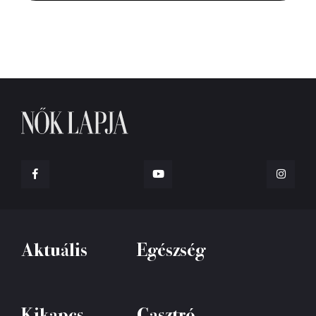
Aktuális
Egészség
Kikapcs
Gasztró