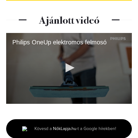
Ajánlott videó
Philips OneUp elektromos felmosó
0
seconds
of
30
seconds
Kövesd a
NőkLapja.hu
-t a Google hírekben!