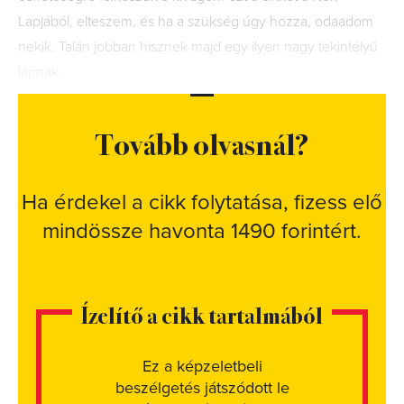
Lapjából, elteszem, és ha a szükség úgy hozza, odaadom
nekik. Talán jobban hisznek majd egy ilyen nagy tekintélyű
lapnak.
Tovább olvasnál?
Ha érdekel a cikk folytatása, fizess elő
mindössze havonta 1490 forintért.
Ízelítő a cikk tartalmából
Ez a képzeletbeli
beszélgetés játszódott le