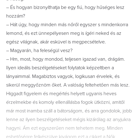
– És hogyan bizonyíthatja be egy fiú, hogy hűséges lesz
hozzám?
– Hát úgy, hogy minden más nőről egyszer s mindenkorra
lemond, és ezt ünnepélyesen meg is ígéri neked és az
egész világnak, akár esküvel is megpecsételve.
– Magyarán, ha feleségül vesz?
– Hm, most, hogy mondod, teljesen igazad van, drágám.
Ilyen ideális beszélgetéseket folytatok képzeltben a
lányaimmal. Magabiztos vagyok, logikusan érvelek, és
sikerül meggyőznöm őket. A valóság feltehetően más lesz.
Higgadt figyelem és megértés helyett ugyanis heves
érzelmekbe és komoly ellenállásba fogok ütközni, amitől
már most inamba száll a bátorságom, és arra gondolok, jobb
lenne az ilyen beszélgetéseket mégis kizárólag az anyjukra
hagyni. Ám ezt egyszerűen nem tehetem meg. Minden
eshetőségre felkészülve kivágom ezt a cikket a Nők