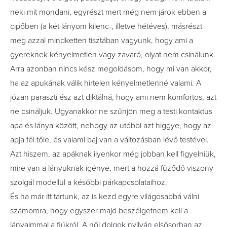
neki mit mondani, egyrészt mert még nem járok ebben a
cipőben (a két lányom kilenc-, illetve hétéves), másrészt
meg azzal mindketten tisztában vagyunk, hogy ami a
gyereknek kényelmetlen vagy zavaró, olyat nem csinálunk.
Arra azonban nincs kész megoldásom, hogy mi van akkor,
ha az apukának válik hirtelen kényelmetlenné valami. A
józan paraszti ész azt diktálná, hogy ami nem komfortos, azt
ne csináljuk. Ugyanakkor ne szűnjön meg a testi kontaktus
apa és lánya között, nehogy az utóbbi azt higgye, hogy az
apja fél tőle, és valami baj van a változásban lévő testével.
Azt hiszem, az apáknak ilyenkor még jobban kell figyelniük,
mire van a lányuknak igénye, mert a hozzá fűződő viszony
szolgál modellül a későbbi párkapcsolataihoz.
És ha már itt tartunk, az is kezd egyre világosabbá válni
számomra, hogy egyszer majd beszélgetnem kell a
lányaimmal a fiúkról. A női dolgok nyilván elsősorban az