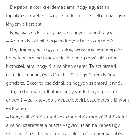
– De papa, akkor ki érdemes arra, hogy egyáltalán
foglalkozzak vele? – szegezi nekem képzeletben az egyik
lányom a kérdést.
– Nos, csak és kizárólag az, aki nagyon szeret téged.
– Az nem is számít, hogy én legyek belé szerelmes?
– De, drágám, az nagyon fontos, de sajnos nem elég. Az,
hogy te szerelmes vagy valakibe, még egyáltalán nem
biztosíték arra, hogy ő is valóban szeret. Te azt hiszed,
odaadod magad, és aztán kiderül, hogy ő nem is úgy
gondolta. Ekkor te csalódnál, és nagyon szomorú lennél.
– Jó, de honnan tudhatom, hogy valaki tényleg szeret-e
engem? – zajlik tovább a képzeletbeli beszélgetés a lányom
és köztem.
– Bonyolult kérdés, mert sokszor nehéz megkülönböztetni
a valódi szeretetet a puszta vágytól. Talán ha képes úgy
szeretni téged, hogy nem akar mindenáron megkapni és