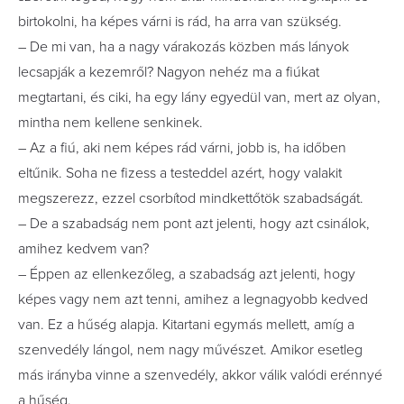
birtokolni, ha képes várni is rád, ha arra van szükség.
– De mi van, ha a nagy várakozás közben más lányok
lecsapják a kezemről? Nagyon nehéz ma a fiúkat
megtartani, és ciki, ha egy lány egyedül van, mert az olyan,
mintha nem kellene senkinek.
– Az a fiú, aki nem képes rád várni, jobb is, ha időben
eltűnik. Soha ne fizess a testeddel azért, hogy valakit
megszerezz, ezzel csorbítod mindkettőtök szabadságát.
– De a szabadság nem pont azt jelenti, hogy azt csinálok,
amihez kedvem van?
– Éppen az ellenkezőleg, a szabadság azt jelenti, hogy
képes vagy nem azt tenni, amihez a legnagyobb kedved
van. Ez a hűség alapja. Kitartani egymás mellett, amíg a
szenvedély lángol, nem nagy művészet. Amikor esetleg
más irányba vinne a szenvedély, akkor válik valódi erénnyé
a hűség.