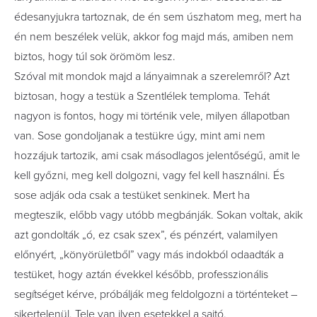
édesanyjukra tartoznak, de én sem úszhatom meg, mert ha
én nem beszélek velük, akkor fog majd más, amiben nem
biztos, hogy túl sok örömöm lesz.
Szóval mit mondok majd a lányaimnak a szerelemről? Azt
biztosan, hogy a testük a Szentlélek temploma. Tehát
nagyon is fontos, hogy mi történik vele, milyen állapotban
van. Sose gondoljanak a testükre úgy, mint ami nem
hozzájuk tartozik, ami csak másodlagos jelentőségű, amit le
kell győzni, meg kell dolgozni, vagy fel kell használni. És
sose adják oda csak a testüket senkinek. Mert ha
megteszik, előbb vagy utóbb megbánják. Sokan voltak, akik
azt gondolták „ó, ez csak szex”, és pénzért, valamilyen
előnyért, „könyörületből” vagy más indokból odaadták a
testüket, hogy aztán évekkel később, professzionális
segítséget kérve, próbálják meg feldolgozni a történteket –
sikertelenül. Tele van ilyen esetekkel a sajtó.