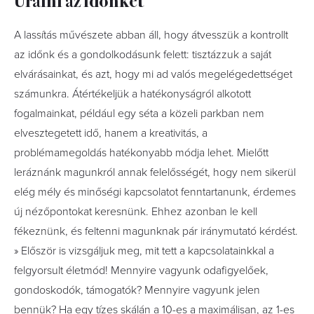
A lassítás művészete abban áll, hogy átvesszük a kontrollt
az időnk és a gondolkodásunk felett: tisztázzuk a saját
elvárásainkat, és azt, hogy mi ad valós megelégedettséget
számunkra. Átértékeljük a hatékonyságról alkotott
fogalmainkat, például egy séta a közeli parkban nem
elvesztegetett idő, hanem a kreativitás, a
problémamegoldás hatékonyabb módja lehet. Mielőtt
leráznánk magunkról annak felelősségét, hogy nem sikerül
elég mély és minőségi kapcsolatot fenntartanunk, érdemes
új nézőpontokat keresnünk. Ehhez azonban le kell
fékeznünk, és feltenni magunknak pár iránymutató kérdést.
» Először is vizsgáljuk meg, mit tett a kapcsolatainkkal a
felgyorsult életmód! Mennyire vagyunk odafigyelőek,
gondoskodók, támogatók? Mennyire vagyunk jelen
bennük? Ha egy tízes skálán a 10-es a maximálisan, az 1-es