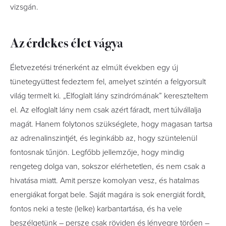
vizsgán.
Az érdekes élet vágya
Életvezetési trénerként az elmúlt években egy új
tünetegyüttest fedeztem fel, amelyet szintén a felgyorsult
világ termelt ki. „Elfoglalt lány szindrómának” kereszteltem
el. Az elfoglalt lány nem csak azért fáradt, mert túlvállalja
magát. Hanem folytonos szükséglete, hogy magasan tartsa
az adrenalinszintjét, és leginkább az, hogy szüntelenül
fontosnak tűnjön. Legfőbb jellemzője, hogy mindig
rengeteg dolga van, sokszor elérhetetlen, és nem csak a
hivatása miatt. Amit persze komolyan vesz, és hatalmas
energiákat forgat bele. Saját magára is sok energiát fordít,
fontos neki a teste (lelke) karbantartása, és ha vele
beszélgetünk – persze csak röviden és lényegre törően –