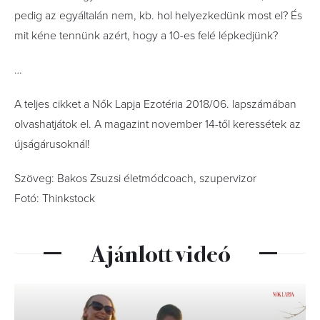
pedig az egyáltalán nem, kb. hol helyezkedünk most el? És
mit kéne tennünk azért, hogy a 10-es felé lépkedjünk?
…
A teljes cikket a Nők Lapja Ezotéria 2018/06. lapszámában
olvashatjátok el. A magazint november 14-től keressétek az
újságárusoknál!
Szöveg: Bakos Zsuzsi életmódcoach, szupervizor
Fotó: Thinkstock
Ajánlott videó