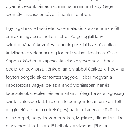
olyan érzésünk támadhat, mintha minimum Lady Gaga
személyi asszisztensével állnánk szemben.
Egy izgalmas, vibráló élet körvonalazódik a szemünk előtt,
ami akár irigylésre méltó is lehet. Az „elfoglalt lány
szindrómában” küzdő Facebook-posztjai is azt üzenik a
külvilágnak: velem mindig történik valami izgalmas. Csak
éppen eközben a kapcsolatai elsekélyesednek. Ehhez
pedig jön egy torzult önkép, amely abból építkezik, hogy ha
folyton pörgök, akkor fontos vagyok. Habár megvan a
kapcsolódás vágya, de az állandó vibrálásban nehéz
kapcsolatokat építeni és fenntartani. Főleg, ha az átlagosság
szinte szitokszó lett, hiszen a fejben gondosan összeállított
megfelelési listán a (lehetséges) partner ismérvei között is
ott szerepel, hogy legyen érdekes, izgalmas, dinamikus. De
nincs megállás. Ha a jelölt elbukik a vizsgán, jöhet a