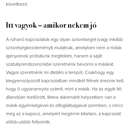
következő.
Itt vagyok – amikor nekem jó
A rohanó kapcsolatok egy olyan szövetséget (vagy inkább
szövetségkezdeményt) mutatnak, amelyben nem a másik
igényeinek próbálunk megfelelni, hanem a saját
szabályrendszerünkbe szeretnénk bevonni a másikat.
Vagyis szeretnénk mi diktálni a tempót. Csakhogy egy
kiegyensúlyozott kapcsolatban mindkét félnek éreznie kell,
hogy ő ugyanannyira számít, mint a másik. Ha az egyik fél
állandóan mellőzött, illetve alárendelt helyzetben van a
másik egyéniségével és elfoglaltságaival szemben, s nincs
meg az a kapocs, amelyért megérné kitartani, a kapcsolat
előbb-utóbb felbomlik.