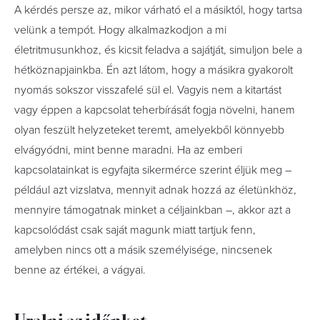
A kérdés persze az, mikor várható el a másiktól, hogy tartsa
velünk a tempót. Hogy alkalmazkodjon a mi
életritmusunkhoz, és kicsit feladva a sajátját, simuljon bele a
hétköznapjainkba. Én azt látom, hogy a másikra gyakorolt
nyomás sokszor visszafelé sül el. Vagyis nem a kitartást
vagy éppen a kapcsolat teherbírását fogja növelni, hanem
olyan feszült helyzeteket teremt, amelyekből könnyebb
elvágyódni, mint benne maradni. Ha az emberi
kapcsolatainkat is egyfajta sikermérce szerint éljük meg –
például azt vizslatva, mennyit adnak hozzá az életünkhöz,
mennyire támogatnak minket a céljainkban –, akkor azt a
kapcsolódást csak saját magunk miatt tartjuk fenn,
amelyben nincs ott a másik személyisége, nincsenek
benne az értékei, a vágyai.
Uralni az időnket