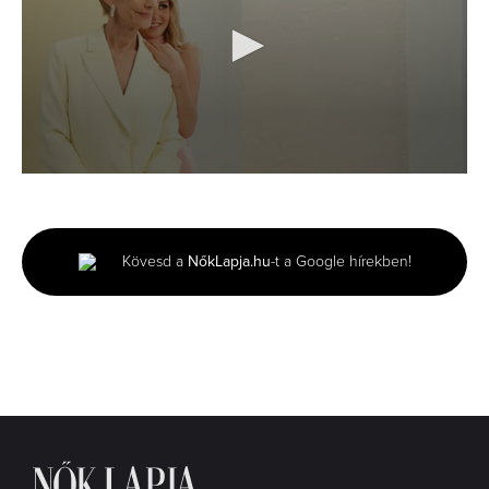
0
seconds
of
3
minutes,
Kövesd a
NőkLapja.hu
-t a Google hírekben!
51
seconds