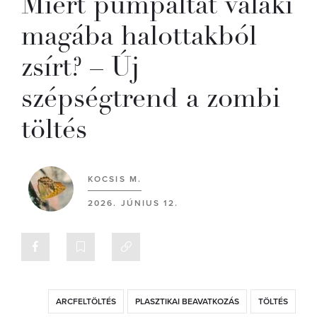
Miért pumpáltat valaki
magába halottakból
zsírt? – Új
szépségtrend a zombi
töltés
KOCSIS M.
2026. JÚNIUS 12.
ARCFELTÖLTÉS
PLASZTIKAI BEAVATKOZÁS
TÖLTÉS