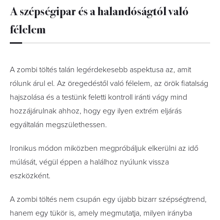
A szépségipar és a halandóságtól való
félelem
A zombi töltés talán legérdekesebb aspektusa az, amit
rólunk árul el. Az öregedéstől való félelem, az örök fiatalság
hajszolása és a testünk feletti kontroll iránti vágy mind
hozzájárulnak ahhoz, hogy egy ilyen extrém eljárás
egyáltalán megszülethessen.
Ironikus módon miközben megpróbáljuk elkerülni az idő
múlását, végül éppen a halálhoz nyúlunk vissza
eszközként.
A zombi töltés nem csupán egy újabb bizarr szépségtrend,
hanem egy tükör is, amely megmutatja, milyen irányba