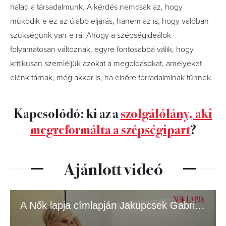
halad a társadalmunk. A kérdés nemcsak az, hogy
működik-e ez az újabb eljárás, hanem az is, hogy valóban
szükségünk van-e rá. Ahogy a szépségideálok
folyamatosan változnak, egyre fontosabbá válik, hogy
kritikusan szemléljük azokat a megoldásokat, amelyeket
elénk tárnak, még akkor is, ha elsőre forradalminak tűnnek.
Kapcsolódó: ki az a
szolgálólány, aki
megreformálta a szépségipart
?
Ajánlott videó
A Nők lapja címlapján Jakupcsek Gabriella és lánya, Emma Róza