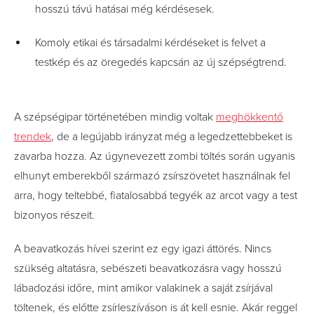
hosszú távú hatásai még kérdésesek.
Komoly etikai és társadalmi kérdéseket is felvet a
testkép és az öregedés kapcsán az új szépségtrend.
A szépségipar történetében mindig voltak
meghökkentő
trendek
, de a legújabb irányzat még a legedzettebbeket is
zavarba hozza. Az úgynevezett zombi töltés során ugyanis
elhunyt emberekből származó zsírszövetet használnak fel
arra, hogy teltebbé, fiatalosabbá tegyék az arcot vagy a test
bizonyos részeit.
A beavatkozás hívei szerint ez egy igazi áttörés. Nincs
szükség altatásra, sebészeti beavatkozásra vagy hosszú
lábadozási időre, mint amikor valakinek a saját zsírjával
töltenek, és előtte zsírleszíváson is át kell esnie. Akár reggel