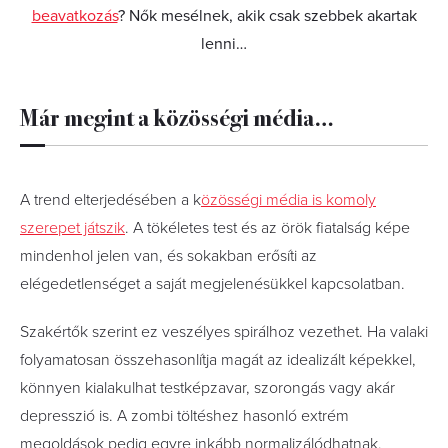
beavatkozás
? Nők mesélnek, akik csak szebbek akartak
lenni…
Már megint a közösségi média…
A trend elterjedésében a k
özösségi média is komoly
szerepet játszik
. A tökéletes test és az örök fiatalság képe
mindenhol jelen van, és sokakban erősíti az
elégedetlenséget a saját megjelenésükkel kapcsolatban.
Szakértők szerint ez veszélyes spirálhoz vezethet. Ha valaki
folyamatosan összehasonlítja magát az idealizált képekkel,
könnyen kialakulhat testképzavar, szorongás vagy akár
depresszió is. A zombi töltéshez hasonló extrém
megoldások pedig egyre inkább normalizálódhatnak.