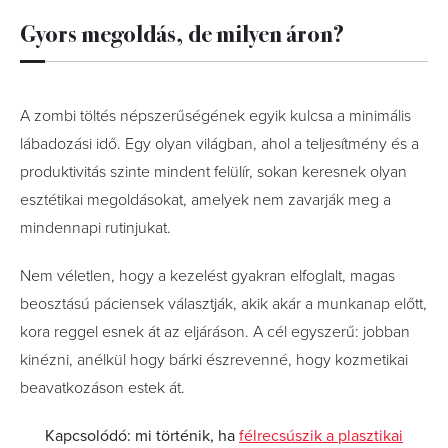
Gyors megoldás, de milyen áron?
A zombi töltés népszerűségének egyik kulcsa a minimális
lábadozási idő. Egy olyan világban, ahol a teljesítmény és a
produktivitás szinte mindent felülír, sokan keresnek olyan
esztétikai megoldásokat, amelyek nem zavarják meg a
mindennapi rutinjukat.
Nem véletlen, hogy a kezelést gyakran elfoglalt, magas
beosztású páciensek választják, akik akár a munkanap előtt,
kora reggel esnek át az eljáráson. A cél egyszerű: jobban
kinézni, anélkül hogy bárki észrevenné, hogy kozmetikai
beavatkozáson estek át.
Kapcsolódó: mi történik, ha
félrecsúszik a plasztikai