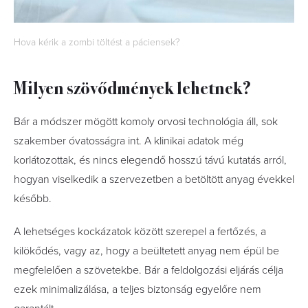
Hova kérik a zombi töltést a páciensek?
Milyen szövődmények lehetnek?
Bár a módszer mögött komoly orvosi technológia áll, sok
szakember óvatosságra int. A klinikai adatok még
korlátozottak, és nincs elegendő hosszú távú kutatás arról,
hogyan viselkedik a szervezetben a betöltött anyag évekkel
később.
A lehetséges kockázatok között szerepel a fertőzés, a
kilökődés, vagy az, hogy a beültetett anyag nem épül be
megfelelően a szövetekbe. Bár a feldolgozási eljárás célja
ezek minimalizálása, a teljes biztonság egyelőre nem