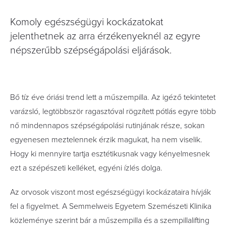
Komoly egészségügyi kockázatokat
jelenthetnek az arra érzékenyeknél az egyre
népszerűbb szépségápolási eljárások.
Bő tíz éve óriási trend lett a műszempilla. Az igéző tekintetet
varázsló, legtöbbször ragasztóval rögzített pótlás egyre több
nő mindennapos szépségápolási rutinjának része, sokan
egyenesen meztelennek érzik magukat, ha nem viselik.
Hogy ki mennyire tartja esztétikusnak vagy kényelmesnek
ezt a szépészeti kelléket, egyéni ízlés dolga.
Az orvosok viszont most egészségügyi kockázataira hívják
fel a figyelmet. A Semmelweis Egyetem Szemészeti Klinika
közleménye szerint bár a műszempilla és a szempillalifting