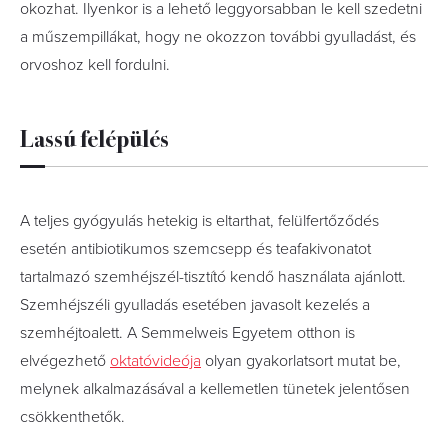
okozhat. Ilyenkor is a lehető leggyorsabban le kell szedetni
a műszempillákat, hogy ne okozzon további gyulladást, és
orvoshoz kell fordulni.
Lassú felépülés
A teljes gyógyulás hetekig is eltarthat, felülfertőződés
esetén antibiotikumos szemcsepp és teafakivonatot
tartalmazó szemhéjszél-tisztító kendő használata ajánlott.
Szemhéjszéli gyulladás esetében javasolt kezelés a
szemhéjtoalett. A Semmelweis Egyetem otthon is
elvégezhető
oktatóvideója
olyan gyakorlatsort mutat be,
melynek alkalmazásával a kellemetlen tünetek jelentősen
csökkenthetők.