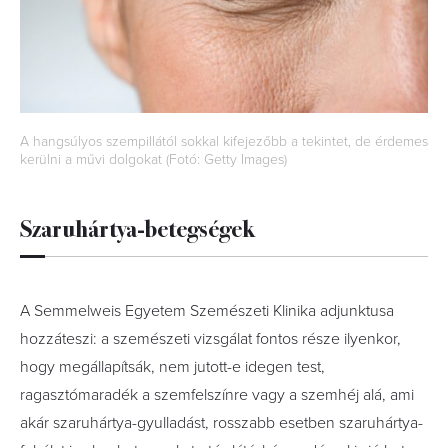
A hangsúlyos szempillától sokkal kifejezőbb a tekintet, de érdemes
kerülni a művi dolgokat (Fotó: Getty Images)
Szaruhártya-betegségek
A Semmelweis Egyetem Szemészeti Klinika adjunktusa
hozzáteszi: a szemészeti vizsgálat fontos része ilyenkor,
hogy megállapítsák, nem jutott-e idegen test,
ragasztómaradék a szemfelszínre vagy a szemhéj alá, ami
akár szaruhártya-gyulladást, rosszabb esetben szaruhártya-