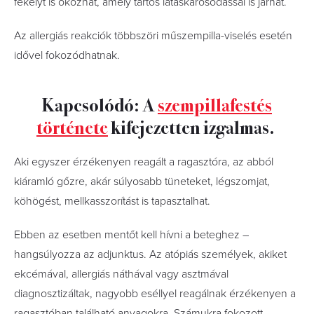
fekélyt is okozhat, amely tartós látáskárosodással is járhat.
Az allergiás reakciók többszöri műszempilla-viselés esetén
idővel fokozódhatnak.
Kapcsolódó: A
szempillafestés
története
kifejezetten izgalmas.
Aki egyszer érzékenyen reagált a ragasztóra, az abból
kiáramló gőzre, akár súlyosabb tüneteket, légszomjat,
köhögést, mellkasszorítást is tapasztalhat.
Ebben az esetben mentőt kell hívni a beteghez –
hangsúlyozza az adjunktus. Az atópiás személyek, akiket
ekcémával, allergiás náthával vagy asztmával
diagnosztizáltak, nagyobb eséllyel reagálnak érzékenyen a
ragasztóban található anyagokra. Számukra fokozott