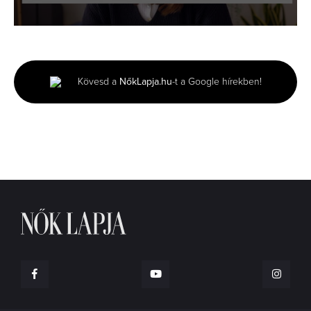
0
seconds
of
2
minutes,
Kövesd a
NőkLapja.hu
-t a Google hírekben!
1
second