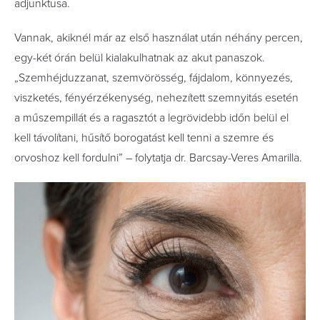
adjunktusa.
Vannak, akiknél már az első használat után néhány percen,
egy-két órán belül kialakulhatnak az akut panaszok.
„Szemhéjduzzanat, szemvörösség, fájdalom, könnyezés,
viszketés, fényérzékenység, nehezített szemnyitás esetén
a műszempillát és a ragasztót a legrövidebb időn belül el
kell távolítani, hűsítő borogatást kell tenni a szemre és
orvoshoz kell fordulni” – folytatja dr. Barcsay-Veres Amarilla.