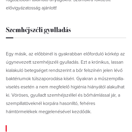
elővigyázatosság ajánlott!
Szemhéjszéli gyulladás
Egy másik, az előbbinél is gyakrabban előforduló kórkép az
úgynevezett szemhéjszéli gyulladás. Ezt a krónikus, lassan
kialakuló betegséget rendszerint a bőr felszínén jelen lévő
baktériumok túlszaporodása kíséri. Gyakran a műszempilla-
viselés esetén a nem megfelelő higiénia hiányától alakulhat
ki. Vöröses, gyulladt szemhéjszéllel és bőrhámlással jár, a
szempillatöveknél korpára hasonlító, fehéres
hámtörmelékek megjelenésével kezdődik.