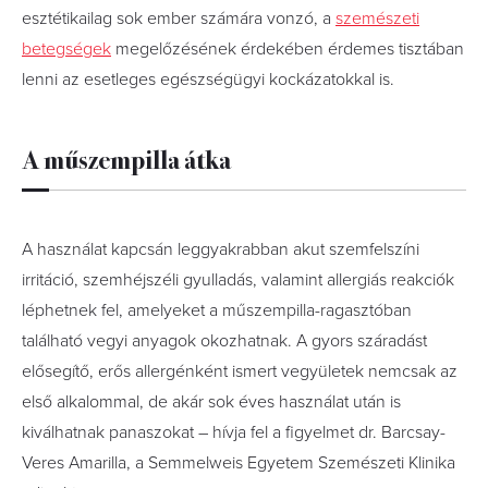
esztétikailag sok ember számára vonzó, a
szemészeti
betegségek
megelőzésének érdekében érdemes tisztában
lenni az esetleges egészségügyi kockázatokkal is.
A műszempilla átka
A használat kapcsán leggyakrabban akut szemfelszíni
irritáció, szemhéjszéli gyulladás, valamint allergiás reakciók
léphetnek fel, amelyeket a műszempilla-ragasztóban
található vegyi anyagok okozhatnak. A gyors száradást
elősegítő, erős allergénként ismert vegyületek nemcsak az
első alkalommal, de akár sok éves használat után is
kiválhatnak panaszokat – hívja fel a figyelmet dr. Barcsay-
Veres Amarilla, a Semmelweis Egyetem Szemészeti Klinika