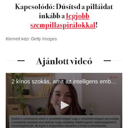
Kapcsolódó: Dúsítsd a pilláidat
inkább a
legjobb
szempillaspirálokkal
!
Kiemelt kép: Getty Images
Ajánlott videó
2 kínos szokás, amit az intelligens emberek gyakran csinálnak