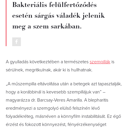
Bakteriális felülfertőződés
esetén sárgás váladék jelenik
meg a szem sarkában.
A gyulladás következtében a természetes
szempillák
is
sérülnek, megritkulnak, akár ki is hullhatnak.
„A műszempilla eltávolítása után a betegek azt tapasztalják,
hogy a korábbinál is kevesebb szempillájuk van” –
magyarázza dr. Barcsay-Veres Amarilla. A blepharitis
eredményezi a szemgolyó elülső felszínén lévő
folyadékréteg, másnéven a könnyfilm instabilitását. Ez égő
érzést és fokozott könnyezést, fényérzékenységet