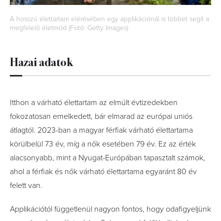
A hosszú élettartam elérésében egy applikációnál is többet segít a
megfelelő életmód (Fotó: Getty Images)
Hazai adatok
Itthon a várható élettartam az elmúlt évtizedekben
fokozatosan emelkedett, bár elmarad az európai uniós
átlagtól. 2023-ban a magyar férfiak várható élettartama
körülbelül 73 év, míg a nők esetében 79 év. Ez az érték
alacsonyabb, mint a Nyugat-Európában tapasztalt számok,
ahol a férfiak és nők várható élettartama egyaránt 80 év
felett van.
Applikációtól függetlenül nagyon fontos, hogy odafigyeljünk