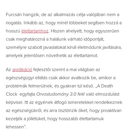
Furcsán hangzik, de az alkalmazás célja valójában nem a
riogatás. Inkább az, hogy minél többeket segítsen hozzá a
hosszú
élettartamhoz
. Hiszen ahelyett, hogy egyszerűen
csak meghatározná a halálunk várható időpontját,
személyre szabott javaslatokat kínál életmódunk javítására,
amelyek jelentősen növelhetik az élettartamot.
Az
applikáció
fejlesztői szerint a mai világban az
egészségügyi ellátás csak akkor avatkozik be, amikor a
problémák felmerülnek, és gyakran túl késő. „A Death
Clock egyfajta
Orvostudomány 3.0 felé
való elmozdulást
képvisel. Itt az egyének átfogó ismeretekkel rendelkeznek
az egészségükről, és arra ösztönzik őket, hogy proaktívan
kezeljék a jóllétüket, hogy hosszabb élettartamuk
lehessen”.