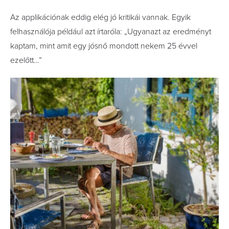
Az applikációnak eddig elég jó kritikái vannak. Egyik
felhasználója például azt írtaróla: „Ugyanazt az eredményt
kaptam, mint amit egy jósnő mondott nekem 25 évvel
ezelőtt…”