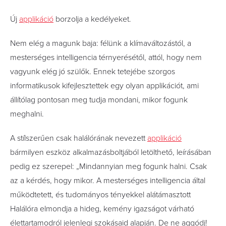
Új
applikáció
borzolja a kedélyeket.
Nem elég a magunk baja: félünk a klímaváltozástól, a
mesterséges intelligencia térnyerésétől, attól, hogy nem
vagyunk elég jó szülők. Ennek tetejébe szorgos
informatikusok kifejlesztettek egy olyan applikációt, ami
állítólag pontosan meg tudja mondani, mikor fogunk
meghalni.
A stílszerűen csak halálórának nevezett
applikáció
bármilyen eszköz alkalmazásboltjából letölthető, leírásában
pedig ez szerepel: „Mindannyian meg fogunk halni. Csak
az a kérdés, hogy mikor. A mesterséges intelligencia által
működtetett, és tudományos tényekkel alátámasztott
Halálóra elmondja a hideg, kemény igazságot várható
élettartamodról jelenlegi szokásaid alapján. De ne aggódj!