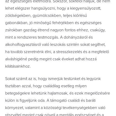
az egészséges életmódra. Sokszor, sokfelől halljuk, de nem
lehet elégszer hangsúlyozni, hogy a kiegyensúlyozott,
zöldségekben, gyümölcsökben, teljes kiőrlésű
gabonákban, jó minőségű fehérjékben és egészséges
zsírokban gazdag étrend nagyon fontos ehhez, csakúgy,
mint a rendszeres testmozgás. A dohányzásról és
alkoholfogyasztásról való leszokás szintén sokat segíthet,
ha tovább szeretnénk élni, a stresszkezelés és a megfelelő
alváshigiéné pedig megint csak éveket adhat hozzá
kilátásainkhoz.
Sokat számít az is, hogy ismerjük testünket és legyünk
tisztában azzal, hogy családilag esetleg milyen
betegségekre lehetünk hajlamosak, és ezek megelőzésére
külön is figyeljünk oda. A támogató családi és baráti
környezet, valamint a közösségi tevékenységekben való
részvétel megint csak növeli a mentális egészséget és a