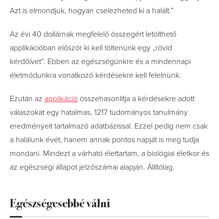
Azt is elmondjuk, hogyan cselezheted ki a halált.”
Az évi 40 dollárnak megfelelő összegért letölthető
applikációban először ki kell töltenünk egy „rövid
kérdőívet”. Ebben az egészségünkre és a mindennapi
életmódunkra vonatkozó kérdésekre kell felelnünk.
Ezután az
applikáció
összehasonlítja a kérdésekre adott
válaszokat egy hatalmas, 1217 tudományos tanulmány
eredményeit tartalmazó adatbázissal. Ezzel pedig nem csak
a halálunk évét, hanem annak pontos napját is meg tudja
mondani. Mindezt a várható élettartam, a biológiai életkor és
az egészségi állapot jelzőszámai alapján. Állítólag.
Egészségesebbé válni